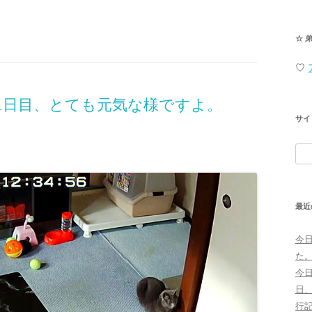
☆ 
♡
1日目、とても元気な様ですよ。
サイ
検
索:
最近
今
た
今
日
行