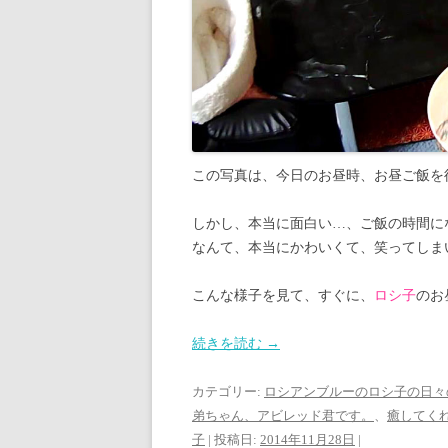
この写真は、今日のお昼時、お昼ご飯を
しかし、本当に面白い…、ご飯の時間に
なんて、本当にかわいくて、笑ってしま
こんな様子を見て、すぐに、
ロシ子
のお
続きを読む
→
カテゴリー:
ロシアンブルーのロシ子の日々
弟ちゃん、アビレッド君です。
、
癒してく
子
| 投稿日:
2014年11月28日
|