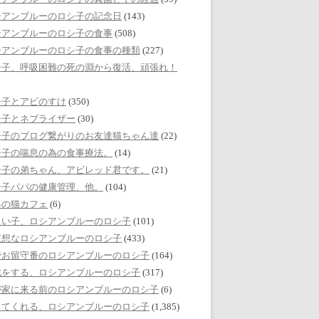
シアンブルーのロシ子の記念日
(143)
シアンブルーのロシ子の食事
(508)
シアンブルーのロシ子の食事の種類
(227)
シ子、呼吸困難の死の淵から復活、頑張れ！
シ子とアビのすけ
(350)
シ子とネブライザー
(30)
シ子のブログ繋がりのお友達猫ちゃん達
(22)
シ子の喘息の為の食事療法。
(14)
シ子の弟ちゃん、アビレッド君です。
(21)
シ子パパの健康管理、他。
(104)
界の猫カフェ
(6)
しい子、ロシアンブルーのロシ子
(101)
哀想なロシアンブルーのロシ子
(433)
でお留守番のロシアンブルーのロシ子
(164)
戯をする、ロシアンブルーのロシ子
(317)
が家に来る前のロシアンブルーのロシ子
(6)
してくれる、ロシアンブルーのロシ子
(1,385)