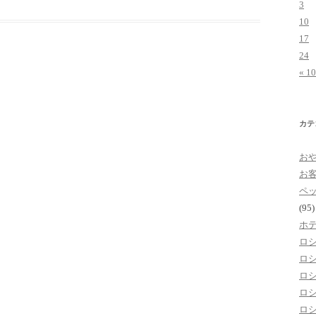
3
10
17
24
« 1
カテ
お
お
ペ
(95)
ホ
ロ
ロ
ロ
ロ
ロ