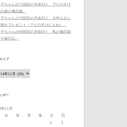
シ子ちゃんの71回目の月命日と、アビのすけ
私の旅の備忘録。
シ子ちゃんの70回目の月命日と、今年もロシ
に桜をプレゼント（アビのすけにもね）。
シ子ちゃんの69回目の月命日と、私の備忘録
プチ旅行記。
カイブ
ンダー
14年11月
火
水
木
金
土
日
1
2