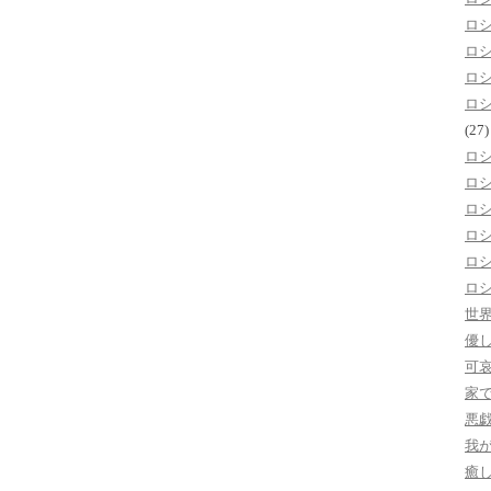
ロ
ロ
ロ
ロ
(27)
ロ
ロ
ロ
ロ
ロ
ロ
世
優
可
家
悪
我
癒