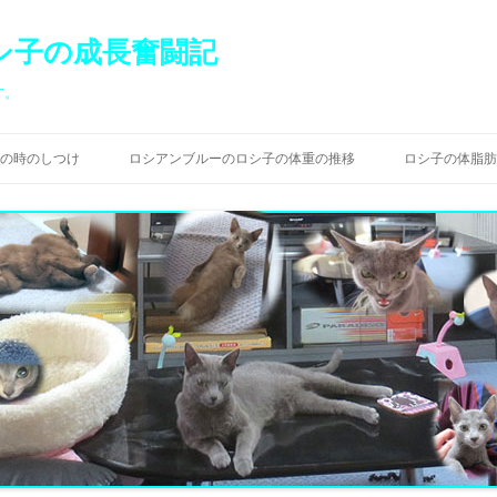
シ子の成長奮闘記
す。
コ
ン
の時のしつけ
ロシアンブルーのロシ子の体重の推移
ロシ子の体脂肪
テ
ン
ツ
へ
ス
キ
ッ
プ