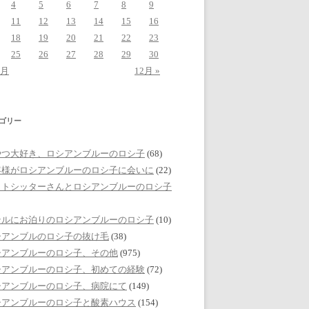
4
5
6
7
8
9
11
12
13
14
15
16
18
19
20
21
22
23
25
26
27
28
29
30
0月
12月 »
ゴリー
やつ大好き、ロシアンブルーのロシ子
(68)
客様がロシアンブルーのロシ子に会いに
(22)
ットシッターさんとロシアンブルーのロシ子
テルにお泊りのロシアンブルーのロシ子
(10)
シアンブルのロシ子の抜け毛
(38)
シアンブルーのロシ子、その他
(975)
シアンブルーのロシ子、初めての経験
(72)
シアンブルーのロシ子、病院にて
(149)
シアンブルーのロシ子と酸素ハウス
(154)