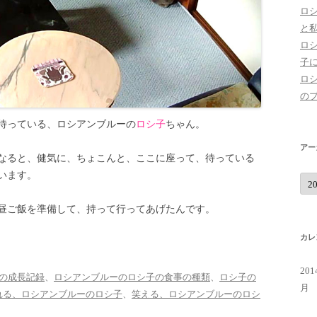
ロ
と
ロ
子
ロ
の
待っている、ロシアンブルーの
ロシ子
ちゃん。
アー
なると、健気に、ちょこんと、ここに座って、待っている
います。
ア
ー
カ
イ
昼ご飯を準備して、持って行ってあげたんです。
ブ
カレ
20
の成長記録
、
ロシアンブルーのロシ子の食事の種類
、
ロシ子の
月
れる、ロシアンブルーのロシ子
、
笑える、ロシアンブルーのロシ