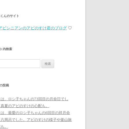
弟くんのサイト
アビシニアンのアビのすけ君のブログ
♡
ト内検索
の投稿
日は、ロシ子ちゃんの73回目の月命日でし
。真夏のアビのすけの心配も。
日は、最愛のロシ子ちゃんの6回目の祥月命
、六周忌でした。アビのすけの様子や釜山旅
記も。