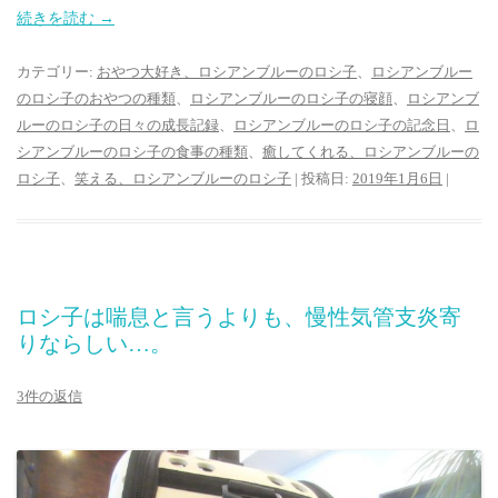
続きを読む
→
カテゴリー:
おやつ大好き、ロシアンブルーのロシ子
、
ロシアンブルー
のロシ子のおやつの種類
、
ロシアンブルーのロシ子の寝顔
、
ロシアンブ
ルーのロシ子の日々の成長記録
、
ロシアンブルーのロシ子の記念日
、
ロ
シアンブルーのロシ子の食事の種類
、
癒してくれる、ロシアンブルーの
ロシ子
、
笑える、ロシアンブルーのロシ子
| 投稿日:
2019年1月6日
|
ロシ子は喘息と言うよりも、慢性気管支炎寄
りならしい…。
3件の返信