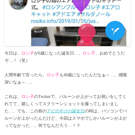
今日は、
ロシ子
が6歳になった誕生日…、
ロシ子
、おめでとうだ
ぞ…！（笑）
人間年齢で言ったら、
ロシ子
も40歳になったんだなぁ～…、感慨
深いなぁ～…。
これは、
ロシ子
のTwitterで、バルーンが上がってお祝いをしてく
れてて、嬉しくってスクリーンショットを撮ってしまいまし
た…、でも、この前の
アビのすけの誕生日
の時は、パソコンでバ
ルーンが上がったんだけど、今回はスマホでしかバルーンが上が
ってなかった…、何でなんだろう…！？