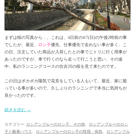
まずは桜の写真から…、これは、4日前の4/7(日)の午後2時前の事
でしたが、最近、
ロシ子
優先、仕事優先で走れない事が多く、こ
の日、注文していた商品が入荷したとの事でニトリに行く用事が
あったのですが、車で行くのなら走って行こうと思い、その途
中、私のランニングコースの住吉川の桜を見て来たのです。
この日はポカポカ陽気で花見をしている人もいて、最近、家に籠
っている事が多いので、久しぶりのランニングで本当に気持ちが
良かったのです。
続きを読む
→
カテゴリー:
ロシアンブルーのロシ子、その他
、
ロシアンブルーのロシ
子と酸素ハウス
、
ロシアンブルーのロシ子の怪我・病気
、
ロシアンブル