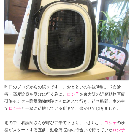
昨日のブログからの続きです…、おとといの午後3時に、2次診
療・高度診察を受けに行く為に、
ロシ子
を東大阪の近畿動物医療
研修センター附属動物病院さんに連れて行き、待ち時間、車の中
で
ロシ子
と一緒に待機している所まで、書かせて頂きました。
雨の中、看護師さんが呼びに来て下さり、いよいよ、
ロシ子
の診
察がスタートする直前、動物病院内の待合いで待っていた
ロシ子