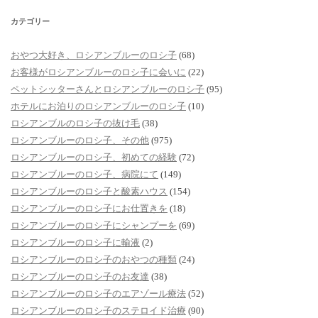
カテゴリー
おやつ大好き、ロシアンブルーのロシ子
(68)
お客様がロシアンブルーのロシ子に会いに
(22)
ペットシッターさんとロシアンブルーのロシ子
(95)
ホテルにお泊りのロシアンブルーのロシ子
(10)
ロシアンブルのロシ子の抜け毛
(38)
ロシアンブルーのロシ子、その他
(975)
ロシアンブルーのロシ子、初めての経験
(72)
ロシアンブルーのロシ子、病院にて
(149)
ロシアンブルーのロシ子と酸素ハウス
(154)
ロシアンブルーのロシ子にお仕置きを
(18)
ロシアンブルーのロシ子にシャンプーを
(69)
ロシアンブルーのロシ子に輸液
(2)
ロシアンブルーのロシ子のおやつの種類
(24)
ロシアンブルーのロシ子のお友達
(38)
ロシアンブルーのロシ子のエアゾール療法
(52)
ロシアンブルーのロシ子のステロイド治療
(90)