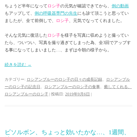
ちょうど半年になって
ロシ子
の元気が確認できてから、
例の動画
もアップして、
例の呼吸器専門の先生
にも診て頂こうと思ってい
ましたが、全て前倒しで、
ロシ子
、元気でなってくれました。
そんな元気に復活した
ロシ子
を様子を写真に収めようと撮ってい
たら、ついつい、写真を撮り過ぎてしまった為、全3回でアップす
る事になってしまいました…、まずは今朝の様子から。
続きを読む
→
カテゴリー:
ロシアンブルーのロシ子の日々の成長記録
、
ロシアンブル
ーのロシ子の記念日
、
ロシアンブルーのロシ子の食事
、
癒してくれる、
ロシアンブルーのロシ子
| 投稿日:
2019年9月6日
|
ビソルボン、ちょっと効いたかな…、1週間、