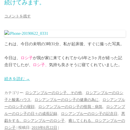
続けてみます。
コメントを残す
これは、今日の未明の3時31分、私が起床後、すぐに撮った写真。
今日は、
ロシ子
が我が家に来てくれてから6年と3ヶ月が経った記
念日でしたが、
ロシ子、
気持ち良さそうに寝てくれていました。
続きを読む
→
カテゴリー:
ロシアンブルーのロシ子、その他
、
ロシアンブルーのロシ
子と酸素ハウス
、
ロシアンブルーのロシ子の健康の為に
、
ロシアンブル
ーのロシ子の寝顔
、
ロシアンブルーのロシ子の怪我・病気
、
ロシアンブ
ルーのロシ子の日々の成長記録
、
ロシアンブルーのロシ子の記念日
、
悪
戯をする、ロシアンブルーのロシ子
、
癒してくれる、ロシアンブルーの
ロシ子
| 投稿日:
2019年6月22日
|