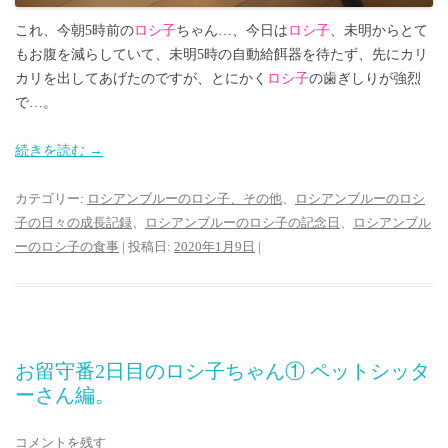
これ、今朝5時前の
ロシ子
ちゃん…、今日は
ロシ子
、未明からとて
もお腹を減らしていて、未明5時の自動給餌器を待たず、先にカリ
カリを出してあげたのですが、とにかく
ロシ子
の歯ぎしりが強烈
で…。
続きを読む
→
カテゴリー:
ロシアンブルーのロシ子、その他
、
ロシアンブルーのロシ
子の日々の成長記録
、
ロシアンブルーのロシ子の記念日
、
ロシアンブル
ーのロシ子の食事
| 投稿日:
2020年1月9日
|
お留守番2日目のロシ子ちゃん① ペットシッタ
ーさん編。
コメントを残す