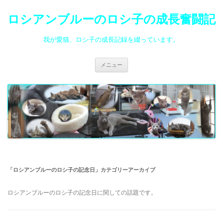
ロシアンブルーのロシ子の成長奮闘記
我が愛猫、ロシ子の成長記録を綴っています。
コ
メニュー
ン
テ
ン
ツ
へ
ス
キ
ッ
プ
「
ロシアンブルーのロシ子の記念日
」カテゴリーアーカイブ
ロシアンブルーのロシ子の記念日に関しての話題です。