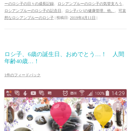
ーのロシ子の日々の成長記録
、
ロシアンブルーのロシ子の気管支ろう
、
ロシアンブルーのロシ子の記念日
、
ロシ子パパの健康管理、他。
、
可哀
想なロシアンブルーのロシ子
| 投稿日:
2019年4月11日
|
ロシ子、6歳の誕生日、おめでとう…！ 人間
年齢40歳…！
1件のフィードバック