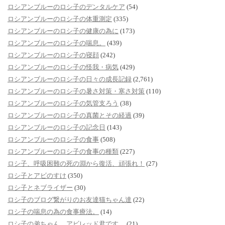
ロシアンブルーのロシ子のデンタルケア
(54)
ロシアンブルーのロシ子の体重測定
(335)
ロシアンブルーのロシ子の健康の為に
(173)
ロシアンブルーのロシ子の喘息。
(439)
ロシアンブルーのロシ子の寝顔
(242)
ロシアンブルーのロシ子の怪我・病気
(429)
ロシアンブルーのロシ子の日々の成長記録
(2,761)
ロシアンブルーのロシ子の暑さ対策・寒さ対策
(110)
ロシアンブルーのロシ子の気管支ろう
(38)
ロシアンブルーのロシ子の真菌とその経過
(39)
ロシアンブルーのロシ子の記念日
(143)
ロシアンブルーのロシ子の食事
(508)
ロシアンブルーのロシ子の食事の種類
(227)
ロシ子、呼吸困難の死の淵から復活、頑張れ！
(27)
ロシ子とアビのすけ
(350)
ロシ子とネブライザー
(30)
ロシ子のブログ繋がりのお友達猫ちゃん達
(22)
ロシ子の喘息の為の食事療法。
(14)
ロシ子の弟ちゃん、アビレッド君です。
(21)