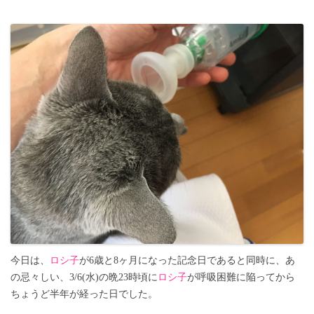
今日は、
ロシ子
が6歳と8ヶ月になった記念日であると同時に、あ
の忌々しい、3/6(水)の晩23時頃に
ロシ子
が呼吸困難に陥ってから
ちょうど半年が経った日でした。