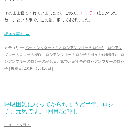
そのまま寝てくれていましたが、ごめん、
ロシ子
、眩しかった
ね…、という事で、この後、消してあげました。
続きを読む
→
カテゴリー:
ペットシッターさんとロシアンブルーのロシ子
、
ロシアン
ブルーのロシ子の寝顔
、
ロシアンブルーのロシ子の日々の成長記録
、
ロ
シアンブルーのロシ子の記念日
、
家でお留守番のロシアンブルーのロシ
子
| 投稿日:
2019年12月26日
|
呼吸困難になってからちょうど半年、ロシ
子、元気です。1回目/全3回。
コメントを残す