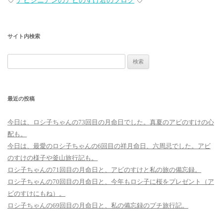
♡
アビシニアンのアビのすけ君のブログ
♡
ゲ
ー
サイト内検索
シ
ョ
検
ン
索:
最近の投稿
今日は、ロシ子ちゃんの73回目の月命日でした。真夏のアビのすけの心
配も。
今日は、最愛のロシ子ちゃんの6回目の祥月命日、六周忌でした。アビ
のすけの様子や釜山旅行記も。
ロシ子ちゃんの71回目の月命日と、アビのすけと私の旅の備忘録。
ロシ子ちゃんの70回目の月命日と、今年もロシ子に桜をプレゼント（ア
ビのすけにもね）。
ロシ子ちゃんの69回目の月命日と、私の備忘録のプチ旅行記。