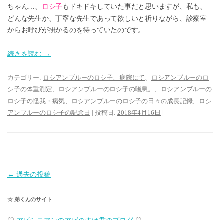
ちゃん…、
ロシ子
もドキドキしていた事だと思いますが、私も、
どんな先生か、丁寧な先生であって欲しいと祈りながら、診察室
からお呼びが掛かるのを待っていたのです。
続きを読む
→
カテゴリー:
ロシアンブルーのロシ子、病院にて
、
ロシアンブルーのロ
シ子の体重測定
、
ロシアンブルーのロシ子の喘息。
、
ロシアンブルーの
ロシ子の怪我・病気
、
ロシアンブルーのロシ子の日々の成長記録
、
ロシ
アンブルーのロシ子の記念日
| 投稿日:
2018年4月16日
|
投
←
過去の投稿
稿
☆ 弟くんのサイト
ナ
ビ