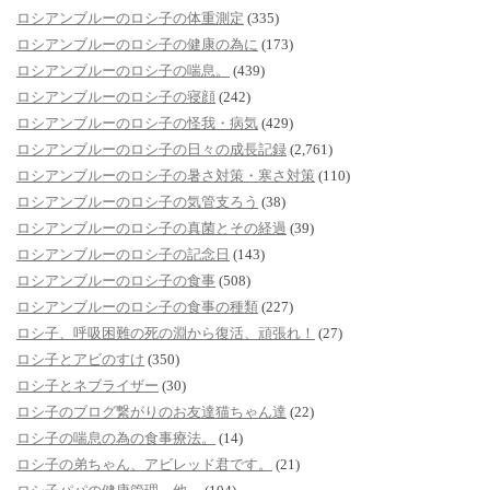
ロシアンブルーのロシ子の体重測定
(335)
ロシアンブルーのロシ子の健康の為に
(173)
ロシアンブルーのロシ子の喘息。
(439)
ロシアンブルーのロシ子の寝顔
(242)
ロシアンブルーのロシ子の怪我・病気
(429)
ロシアンブルーのロシ子の日々の成長記録
(2,761)
ロシアンブルーのロシ子の暑さ対策・寒さ対策
(110)
ロシアンブルーのロシ子の気管支ろう
(38)
ロシアンブルーのロシ子の真菌とその経過
(39)
ロシアンブルーのロシ子の記念日
(143)
ロシアンブルーのロシ子の食事
(508)
ロシアンブルーのロシ子の食事の種類
(227)
ロシ子、呼吸困難の死の淵から復活、頑張れ！
(27)
ロシ子とアビのすけ
(350)
ロシ子とネブライザー
(30)
ロシ子のブログ繋がりのお友達猫ちゃん達
(22)
ロシ子の喘息の為の食事療法。
(14)
ロシ子の弟ちゃん、アビレッド君です。
(21)