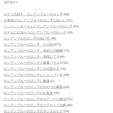
カテゴリー
おやつ大好き、ロシアンブルーのロシ子
(68)
お客様がロシアンブルーのロシ子に会いに
(22)
ペットシッターさんとロシアンブルーのロシ子
(95)
ホテルにお泊りのロシアンブルーのロシ子
(10)
ロシアンブルのロシ子の抜け毛
(38)
ロシアンブルーのロシ子、その他
(975)
ロシアンブルーのロシ子、初めての経験
(72)
ロシアンブルーのロシ子、病院にて
(149)
ロシアンブルーのロシ子と酸素ハウス
(154)
ロシアンブルーのロシ子にお仕置きを
(18)
ロシアンブルーのロシ子にシャンプーを
(69)
ロシアンブルーのロシ子に輸液
(2)
ロシアンブルーのロシ子のおやつの種類
(24)
ロシアンブルーのロシ子のお友達
(38)
ロシアンブルーのロシ子のエアゾール療法
(52)
ロシアンブルーのロシ子のステロイド治療
(90)
ロシアンブルーのロシ子のデンタルケア
(54)