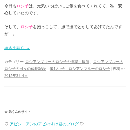
今日も
ロシ子
は、元気いっぱいにご飯を食べてくれてて、私、安
心していたのです。
そして、
ロシ子
を抱っこして、撫で撫でとかしてあげてたんです
が…。
続きを読む
→
カテゴリー:
ロシアンブルーのロシ子の怪我・病気
、
ロシアンブルーの
ロシ子の日々の成長記録
、
優しい子、ロシアンブルーのロシ子
| 投稿日:
2015年3月4日
|
☆ 弟くんのサイト
♡
アビシニアンのアビのすけ君のブログ
♡