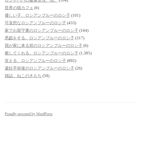
ロシ子パパの健康管理、他。
(104)
世界の猫カフェ
(6)
優しい子、ロシアンブルーのロシ子
(101)
可哀想なロシアンブルーのロシ子
(433)
家でお留守番のロシアンブルーのロシ子
(164)
悪戯をする、ロシアンブルーのロシ子
(317)
我が家に来る前のロシアンブルーのロシ子
(6)
癒してくれる、ロシアンブルーのロシ子
(1,385)
笑える、ロシアンブルーのロシ子
(892)
避妊手術後のロシアンブルーのロシ子
(26)
雑誌、ねこのきもち
(59)
Proudly powered by WordPress