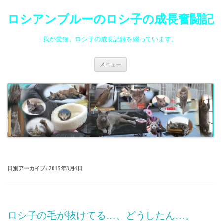
ロシアンブルーのロシ子の成長奮闘記
我が愛猫、ロシ子の成長記録を綴っています。
コ
メニュー
ン
テ
ン
ツ
へ
ス
キ
ッ
プ
日別アーカイブ:
2015年3月4日
ロシ子の毛が抜けてる…、どうしたん…。