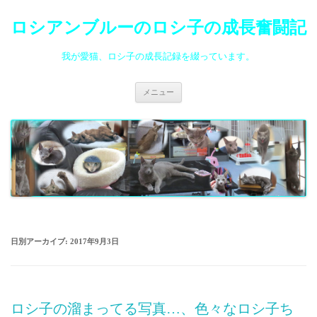
ロシアンブルーのロシ子の成長奮闘記
我が愛猫、ロシ子の成長記録を綴っています。
コ
メニュー
ン
テ
ン
ツ
へ
ス
キ
ッ
プ
日別アーカイブ:
2017年9月3日
ロシ子の溜まってる写真…、色々なロシ子ち