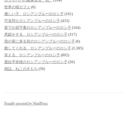
ロシ子パパの健康管理、他。
(104)
世界の猫カフェ
(6)
優しい子、ロシアンブルーのロシ子
(101)
可哀想なロシアンブルーのロシ子
(433)
家でお留守番のロシアンブルーのロシ子
(164)
悪戯をする、ロシアンブルーのロシ子
(317)
我が家に来る前のロシアンブルーのロシ子
(6)
癒してくれる、ロシアンブルーのロシ子
(1,385)
笑える、ロシアンブルーのロシ子
(892)
避妊手術後のロシアンブルーのロシ子
(26)
雑誌、ねこのきもち
(59)
Proudly powered by WordPress