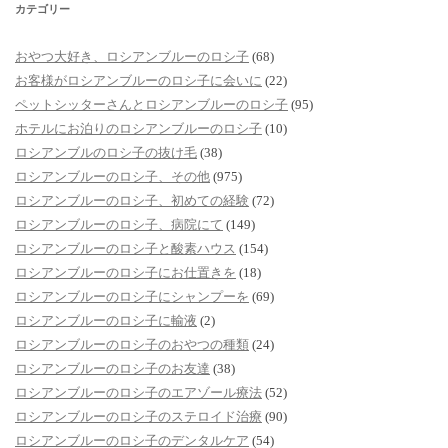
カテゴリー
おやつ大好き、ロシアンブルーのロシ子
(68)
お客様がロシアンブルーのロシ子に会いに
(22)
ペットシッターさんとロシアンブルーのロシ子
(95)
ホテルにお泊りのロシアンブルーのロシ子
(10)
ロシアンブルのロシ子の抜け毛
(38)
ロシアンブルーのロシ子、その他
(975)
ロシアンブルーのロシ子、初めての経験
(72)
ロシアンブルーのロシ子、病院にて
(149)
ロシアンブルーのロシ子と酸素ハウス
(154)
ロシアンブルーのロシ子にお仕置きを
(18)
ロシアンブルーのロシ子にシャンプーを
(69)
ロシアンブルーのロシ子に輸液
(2)
ロシアンブルーのロシ子のおやつの種類
(24)
ロシアンブルーのロシ子のお友達
(38)
ロシアンブルーのロシ子のエアゾール療法
(52)
ロシアンブルーのロシ子のステロイド治療
(90)
ロシアンブルーのロシ子のデンタルケア
(54)