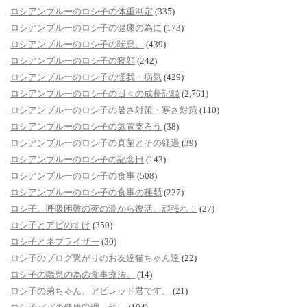
ロシアンブルーのロシ子の体重測定
(335)
ロシアンブルーのロシ子の健康の為に
(173)
ロシアンブルーのロシ子の喘息。
(439)
ロシアンブルーのロシ子の寝顔
(242)
ロシアンブルーのロシ子の怪我・病気
(429)
ロシアンブルーのロシ子の日々の成長記録
(2,761)
ロシアンブルーのロシ子の暑さ対策・寒さ対策
(110)
ロシアンブルーのロシ子の気管支ろう
(38)
ロシアンブルーのロシ子の真菌とその経過
(39)
ロシアンブルーのロシ子の記念日
(143)
ロシアンブルーのロシ子の食事
(508)
ロシアンブルーのロシ子の食事の種類
(227)
ロシ子、呼吸困難の死の淵から復活、頑張れ！
(27)
ロシ子とアビのすけ
(350)
ロシ子とネブライザー
(30)
ロシ子のブログ繋がりのお友達猫ちゃん達
(22)
ロシ子の喘息の為の食事療法。
(14)
ロシ子の弟ちゃん、アビレッド君です。
(21)