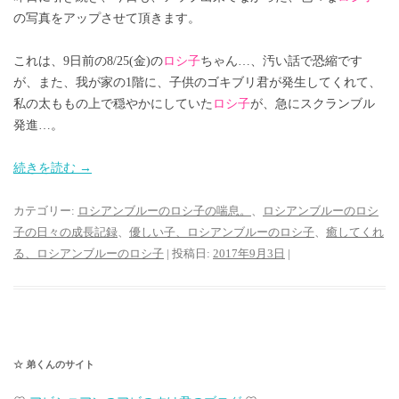
の写真をアップさせて頂きます。
これは、9日前の8/25(金)の
ロシ子
ちゃん…、汚い話で恐縮です
が、また、我が家の1階に、子供のゴキブリ君が発生してくれて、
私の太ももの上で穏やかにしていた
ロシ子
が、急にスクランブル
発進…。
続きを読む
→
カテゴリー:
ロシアンブルーのロシ子の喘息。
、
ロシアンブルーのロシ
子の日々の成長記録
、
優しい子、ロシアンブルーのロシ子
、
癒してくれ
る、ロシアンブルーのロシ子
| 投稿日:
2017年9月3日
|
☆ 弟くんのサイト