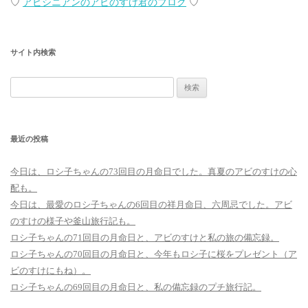
♡
アビシニアンのアビのすけ君のブログ
♡
サイト内検索
検
索:
最近の投稿
今日は、ロシ子ちゃんの73回目の月命日でした。真夏のアビのすけの心
配も。
今日は、最愛のロシ子ちゃんの6回目の祥月命日、六周忌でした。アビ
のすけの様子や釜山旅行記も。
ロシ子ちゃんの71回目の月命日と、アビのすけと私の旅の備忘録。
ロシ子ちゃんの70回目の月命日と、今年もロシ子に桜をプレゼント（ア
ビのすけにもね）。
ロシ子ちゃんの69回目の月命日と、私の備忘録のプチ旅行記。