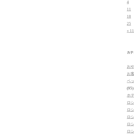
4
11
18
25
« 1
カテ
お
お
ペ
(95)
ホ
ロ
ロ
ロ
ロ
ロ