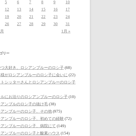
5
6
7
8
9
10
12
13
14
15
16
17
19
20
21
22
23
24
26
27
28
29
30
31
1月
1月 »
ゴリー
やつ大好き、ロシアンブルーのロシ子
(68)
客様がロシアンブルーのロシ子に会いに
(22)
ットシッターさんとロシアンブルーのロシ子
テルにお泊りのロシアンブルーのロシ子
(10)
シアンブルのロシ子の抜け毛
(38)
シアンブルーのロシ子、その他
(975)
シアンブルーのロシ子、初めての経験
(72)
シアンブルーのロシ子、病院にて
(149)
シアンブルーのロシ子と酸素ハウス
(154)