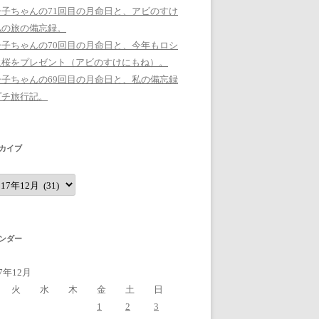
シ子ちゃんの71回目の月命日と、アビのすけ
私の旅の備忘録。
シ子ちゃんの70回目の月命日と、今年もロシ
に桜をプレゼント（アビのすけにもね）。
シ子ちゃんの69回目の月命日と、私の備忘録
プチ旅行記。
カイブ
ンダー
17年12月
火
水
木
金
土
日
1
2
3