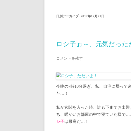
日別アーカイブ:
2017年12月21日
ロシ子ぉ～、元気だった
コメントを残す
今晩の7時10分過ぎ、私、自宅に帰って
た…！
私が玄関を入った時、誰も下までお出迎
ち、暖かいお部屋の中で寝ていた様で…
シ子
は最高だ…！