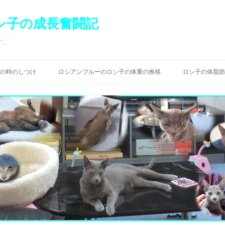
シ子の成長奮闘記
す。
コ
ン
の時のしつけ
ロシアンブルーのロシ子の体重の推移
ロシ子の体脂肪
テ
ン
ツ
へ
ス
キ
ッ
プ