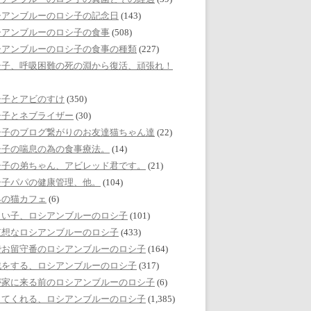
シアンブルーのロシ子の記念日
(143)
シアンブルーのロシ子の食事
(508)
シアンブルーのロシ子の食事の種類
(227)
シ子、呼吸困難の死の淵から復活、頑張れ！
シ子とアビのすけ
(350)
シ子とネブライザー
(30)
シ子のブログ繋がりのお友達猫ちゃん達
(22)
シ子の喘息の為の食事療法。
(14)
シ子の弟ちゃん、アビレッド君です。
(21)
シ子パパの健康管理、他。
(104)
界の猫カフェ
(6)
しい子、ロシアンブルーのロシ子
(101)
哀想なロシアンブルーのロシ子
(433)
でお留守番のロシアンブルーのロシ子
(164)
戯をする、ロシアンブルーのロシ子
(317)
が家に来る前のロシアンブルーのロシ子
(6)
してくれる、ロシアンブルーのロシ子
(1,385)