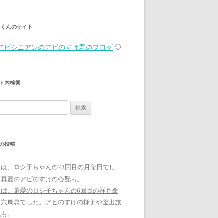
弟くんのサイト
アビシニアンのアビのすけ君のブログ
♡
ト内検索
の投稿
日は、ロシ子ちゃんの73回目の月命日でし
。真夏のアビのすけの心配も。
日は、最愛のロシ子ちゃんの6回目の祥月命
、六周忌でした。アビのすけの様子や釜山旅
記も。