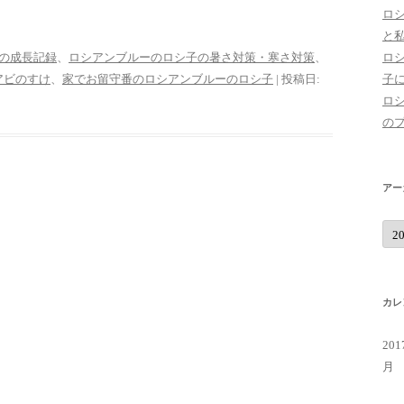
ロ
と
の成長記録
、
ロシアンブルーのロシ子の暑さ対策・寒さ対策
、
ロ
アビのすけ
、
家でお留守番のロシアンブルーのロシ子
| 投稿日:
子
ロ
の
アー
ア
ー
カ
イ
ブ
カレ
20
月