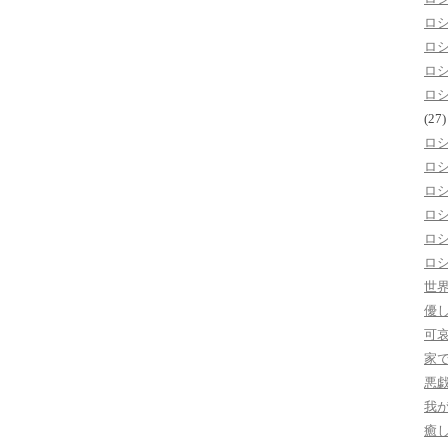
ロ
ロ
ロ
ロ
(27)
ロ
ロ
ロ
ロ
ロ
ロ
世
優
可
家
悪
我
癒