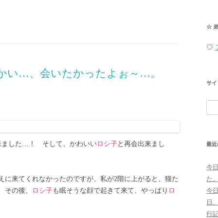
☆ 
♡
かい…、会いたかったよぉ～…。
サイ
検
索:
来ました…！ そして、かわいい
ロシ子
と再会出来まし
最近
今
えに来てくれなかったのですが、私が2階に上がると、猫た
た
、その後、
ロシ子
も眠そうな顔で起きて来て、やっぱり
ロ
今
日
行