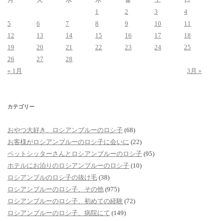
1
2
3
4
5
6
7
8
9
10
11
12
13
14
15
16
17
18
19
20
21
22
23
24
25
26
27
28
« 1月
3月 »
カテゴリー
おやつ大好き、ロシアンブルーのロシ子
(68)
お客様がロシアンブルーのロシ子に会いに
(22)
ペットシッターさんとロシアンブルーのロシ子
(95)
ホテルにお泊りのロシアンブルーのロシ子
(10)
ロシアンブルのロシ子の抜け毛
(38)
ロシアンブルーのロシ子、その他
(975)
ロシアンブルーのロシ子、初めての経験
(72)
ロシアンブルーのロシ子、病院にて
(149)