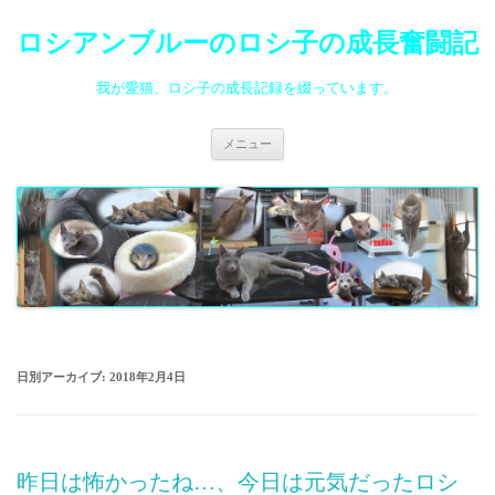
ロシアンブルーのロシ子の成長奮闘記
我が愛猫、ロシ子の成長記録を綴っています。
コ
メニュー
ン
テ
ン
ツ
へ
ス
キ
ッ
プ
日別アーカイブ:
2018年2月4日
昨日は怖かったね…、今日は元気だったロシ