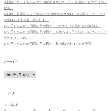
今日は、ロシ子ちゃんの73回目の月命日でした。真夏のアビのすけの心
配も。
今日は、最愛のロシ子ちゃんの6回目の祥月命日、六周忌でした。アビ
のすけの様子や釜山旅行記も。
ロシ子ちゃんの71回目の月命日と、アビのすけと私の旅の備忘録。
ロシ子ちゃんの70回目の月命日と、今年もロシ子に桜をプレゼント（ア
ビのすけにもね）。
ロシ子ちゃんの69回目の月命日と、私の備忘録のプチ旅行記。
アーカイブ
ア
ー
カ
イ
ブ
カレンダー
2018年2月
月
火
水
木
金
土
日