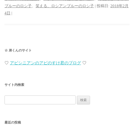
ブルーのロシ子
、
笑える、ロシアンブルーのロシ子
| 投稿日:
2018年2月
4日
|
☆ 弟くんのサイト
♡
アビシニアンのアビのすけ君のブログ
♡
サイト内検索
検
索:
最近の投稿