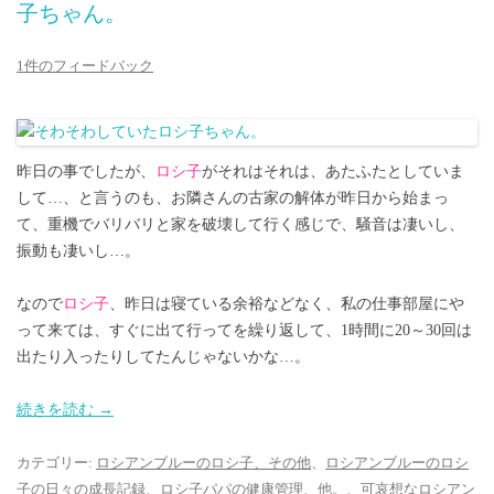
子ちゃん。
1件のフィードバック
昨日の事でしたが、
ロシ子
がそれはそれは、あたふたとしていま
して…、と言うのも、お隣さんの古家の解体が昨日から始まっ
て、重機でバリバリと家を破壊して行く感じで、騒音は凄いし、
振動も凄いし…。
なので
ロシ子
、昨日は寝ている余裕などなく、私の仕事部屋にや
って来ては、すぐに出て行ってを繰り返して、1時間に20～30回は
出たり入ったりしてたんじゃないかな…。
続きを読む
→
カテゴリー:
ロシアンブルーのロシ子、その他
、
ロシアンブルーのロシ
子の日々の成長記録
、
ロシ子パパの健康管理、他。
、
可哀想なロシアン