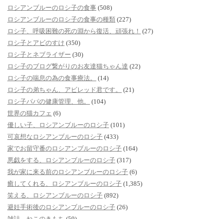
ロシアンブルーのロシ子の食事
(508)
ロシアンブルーのロシ子の食事の種類
(227)
ロシ子、呼吸困難の死の淵から復活、頑張れ！
(27)
ロシ子とアビのすけ
(350)
ロシ子とネブライザー
(30)
ロシ子のブログ繋がりのお友達猫ちゃん達
(22)
ロシ子の喘息の為の食事療法。
(14)
ロシ子の弟ちゃん、アビレッド君です。
(21)
ロシ子パパの健康管理、他。
(104)
世界の猫カフェ
(6)
優しい子、ロシアンブルーのロシ子
(101)
可哀想なロシアンブルーのロシ子
(433)
家でお留守番のロシアンブルーのロシ子
(164)
悪戯をする、ロシアンブルーのロシ子
(317)
我が家に来る前のロシアンブルーのロシ子
(6)
癒してくれる、ロシアンブルーのロシ子
(1,385)
笑える、ロシアンブルーのロシ子
(892)
避妊手術後のロシアンブルーのロシ子
(26)
雑誌、ねこのきもち
(59)