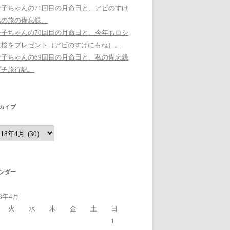
シ子ちゃんの71回目の月命日と、アビのすけ
私の旅の備忘録。
シ子ちゃんの70回目の月命日と、今年もロシ
に桜をプレゼント（アビのすけにもね）。
シ子ちゃんの69回目の月命日と、私の備忘録
プチ旅行記。
カイブ
ンダー
18年4月
火
水
木
金
土
日
1