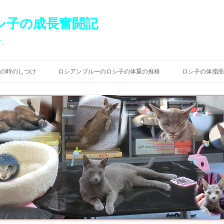
シ子の成長奮闘記
す。
コ
ン
の時のしつけ
ロシアンブルーのロシ子の体重の推移
ロシ子の体脂肪
テ
ン
ツ
へ
ス
キ
ッ
プ