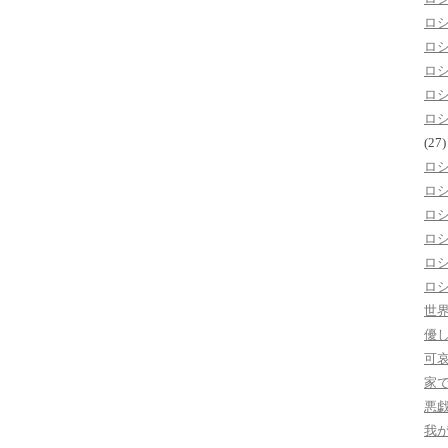
ロ
ロ
ロ
ロ
ロ
(27)
ロ
ロ
ロ
ロ
ロ
ロ
世
優
可
家
悪
我