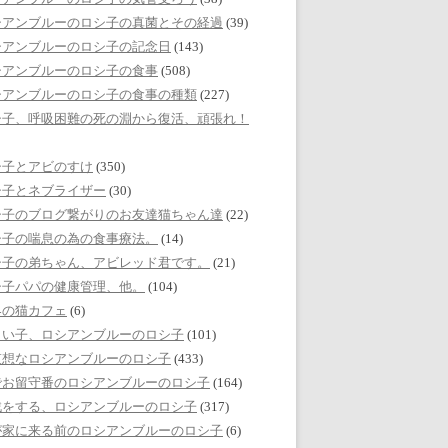
シアンブルーのロシ子の真菌とその経過
(39)
シアンブルーのロシ子の記念日
(143)
シアンブルーのロシ子の食事
(508)
シアンブルーのロシ子の食事の種類
(227)
シ子、呼吸困難の死の淵から復活、頑張れ！
シ子とアビのすけ
(350)
シ子とネブライザー
(30)
シ子のブログ繋がりのお友達猫ちゃん達
(22)
シ子の喘息の為の食事療法。
(14)
シ子の弟ちゃん、アビレッド君です。
(21)
シ子パパの健康管理、他。
(104)
界の猫カフェ
(6)
しい子、ロシアンブルーのロシ子
(101)
哀想なロシアンブルーのロシ子
(433)
でお留守番のロシアンブルーのロシ子
(164)
戯をする、ロシアンブルーのロシ子
(317)
が家に来る前のロシアンブルーのロシ子
(6)