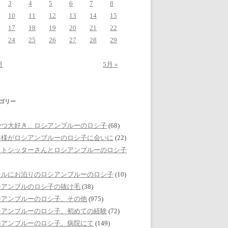
3
4
5
6
7
8
10
11
12
13
14
15
17
18
19
20
21
22
24
25
26
27
28
29
月
5月 »
ゴリー
やつ大好き、ロシアンブルーのロシ子
(68)
客様がロシアンブルーのロシ子に会いに
(22)
ットシッターさんとロシアンブルーのロシ子
テルにお泊りのロシアンブルーのロシ子
(10)
シアンブルのロシ子の抜け毛
(38)
シアンブルーのロシ子、その他
(975)
シアンブルーのロシ子、初めての経験
(72)
シアンブルーのロシ子、病院にて
(149)