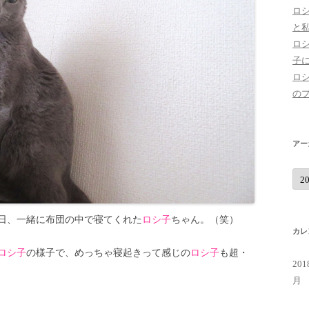
ロ
と
ロ
子
ロ
の
アー
ア
ー
カ
イ
ブ
この日、一緒に布団の中で寝てくれた
ロシ子
ちゃん。（笑）
カレ
ロシ子
の様子で、めっちゃ寝起きって感じの
ロシ子
も超・
20
月