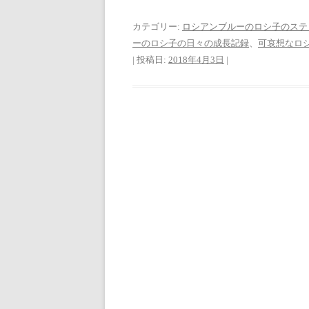
カテゴリー:
ロシアンブルーのロシ子のステ
ーのロシ子の日々の成長記録
、
可哀想なロ
| 投稿日:
2018年4月3日
|