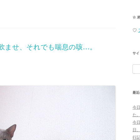
☆ 
♡
飲ませ、それでも喘息の咳…。
サイ
検
索:
最近
今
た
今
日
行