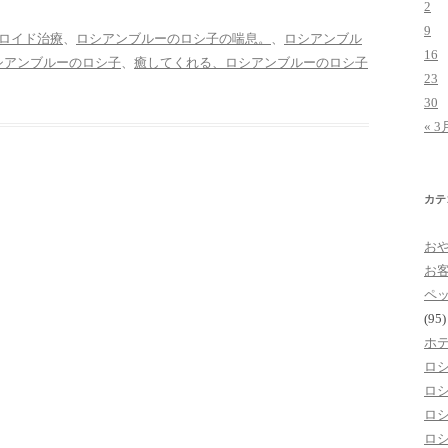
2
9
ロイド治療
、
ロシアンブルーのロシ子の喘息。
、
ロシアンブル
16
シアンブルーのロシ子
、
癒してくれる、ロシアンブルーのロシ子
23
30
« 3
カテ
お
お
ペ
(95)
ホ
ロ
ロ
ロ
ロ