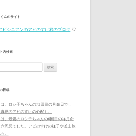
弟くんのサイト
アビシニアンのアビのすけ君のブログ
♡
ト内検索
の投稿
日は、ロシ子ちゃんの73回目の月命日でし
。真夏のアビのすけの心配も。
日は、最愛のロシ子ちゃんの6回目の祥月命
、六周忌でした。アビのすけの様子や釜山旅
記も。