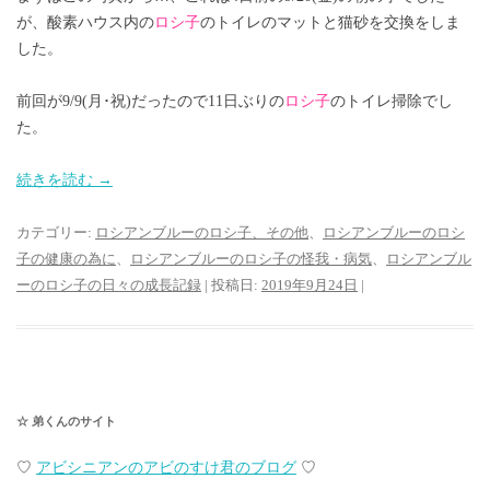
が、酸素ハウス内の
ロシ子
のトイレのマットと猫砂を交換をしま
した。
前回が9/9(月･祝)だったので11日ぶりの
ロシ子
のトイレ掃除でし
た。
続きを読む
→
カテゴリー:
ロシアンブルーのロシ子、その他
、
ロシアンブルーのロシ
子の健康の為に
、
ロシアンブルーのロシ子の怪我・病気
、
ロシアンブル
ーのロシ子の日々の成長記録
| 投稿日:
2019年9月24日
|
☆ 弟くんのサイト
♡
アビシニアンのアビのすけ君のブログ
♡