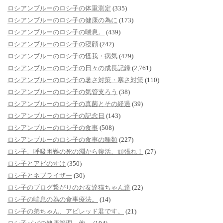
ロシアンブルーのロシ子の体重測定
(335)
ロシアンブルーのロシ子の健康の為に
(173)
ロシアンブルーのロシ子の喘息。
(439)
ロシアンブルーのロシ子の寝顔
(242)
ロシアンブルーのロシ子の怪我・病気
(429)
ロシアンブルーのロシ子の日々の成長記録
(2,761)
ロシアンブルーのロシ子の暑さ対策・寒さ対策
(110)
ロシアンブルーのロシ子の気管支ろう
(38)
ロシアンブルーのロシ子の真菌とその経過
(39)
ロシアンブルーのロシ子の記念日
(143)
ロシアンブルーのロシ子の食事
(508)
ロシアンブルーのロシ子の食事の種類
(227)
ロシ子、呼吸困難の死の淵から復活、頑張れ！
(27)
ロシ子とアビのすけ
(350)
ロシ子とネブライザー
(30)
ロシ子のブログ繋がりのお友達猫ちゃん達
(22)
ロシ子の喘息の為の食事療法。
(14)
ロシ子の弟ちゃん、アビレッド君です。
(21)