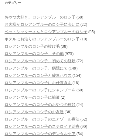
カテゴリー
おやつ大好き、ロシアンブルーのロシ子
(68)
お客様がロシアンブルーのロシ子に会いに
(22)
ペットシッターさんとロシアンブルーのロシ子
(95)
ホテルにお泊りのロシアンブルーのロシ子
(10)
ロシアンブルのロシ子の抜け毛
(38)
ロシアンブルーのロシ子、その他
(975)
ロシアンブルーのロシ子、初めての経験
(72)
ロシアンブルーのロシ子、病院にて
(149)
ロシアンブルーのロシ子と酸素ハウス
(154)
ロシアンブルーのロシ子にお仕置きを
(18)
ロシアンブルーのロシ子にシャンプーを
(69)
ロシアンブルーのロシ子に輸液
(2)
ロシアンブルーのロシ子のおやつの種類
(24)
ロシアンブルーのロシ子のお友達
(38)
ロシアンブルーのロシ子のエアゾール療法
(52)
ロシアンブルーのロシ子のステロイド治療
(90)
ロシアンブルーのロシ子のデンタルケア
(54)