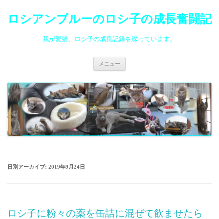
ロシアンブルーのロシ子の成長奮闘記
我が愛猫、ロシ子の成長記録を綴っています。
コ
メニュー
ン
テ
ン
ツ
へ
ス
キ
ッ
プ
日別アーカイブ:
2019年9月24日
ロシ子に粉々の薬を缶詰に混ぜて飲ませたら