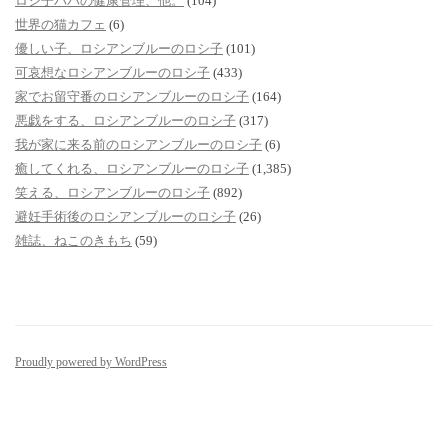
ロシ子パパの健康管理、他。
(104)
世界の猫カフェ
(6)
優しい子、ロシアンブルーのロシ子
(101)
可哀想なロシアンブルーのロシ子
(433)
家でお留守番のロシアンブルーのロシ子
(164)
悪戯をする、ロシアンブルーのロシ子
(317)
我が家に来る前のロシアンブルーのロシ子
(6)
癒してくれる、ロシアンブルーのロシ子
(1,385)
笑える、ロシアンブルーのロシ子
(892)
避妊手術後のロシアンブルーのロシ子
(26)
雑誌、ねこのきもち
(59)
Proudly powered by WordPress