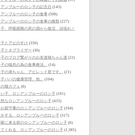
シアンブルーのロシ子の記念日
(143)
シアンブルーのロシ子の食事
(508)
シアンブルーのロシ子の食事の種類
(227)
シ子、呼吸困難の死の淵から復活、頑張れ！
シ子とアビのすけ
(350)
シ子とネブライザー
(30)
シ子のブログ繋がりのお友達猫ちゃん達
(22)
シ子の喘息の為の食事療法。
(14)
シ子の弟ちゃん、アビレッド君です。
(21)
シ子パパの健康管理、他。
(104)
界の猫カフェ
(6)
しい子、ロシアンブルーのロシ子
(101)
哀想なロシアンブルーのロシ子
(433)
でお留守番のロシアンブルーのロシ子
(164)
戯をする、ロシアンブルーのロシ子
(317)
が家に来る前のロシアンブルーのロシ子
(6)
してくれる、ロシアンブルーのロシ子
(1,385)