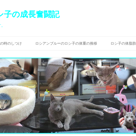
シ子の成長奮闘記
す。
コ
ン
の時のしつけ
ロシアンブルーのロシ子の体重の推移
ロシ子の体脂肪
テ
ン
ツ
へ
ス
キ
ッ
プ