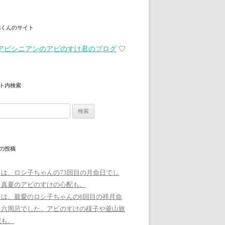
弟くんのサイト
アビシニアンのアビのすけ君のブログ
♡
ト内検索
の投稿
日は、ロシ子ちゃんの73回目の月命日でし
。真夏のアビのすけの心配も。
日は、最愛のロシ子ちゃんの6回目の祥月命
、六周忌でした。アビのすけの様子や釜山旅
記も。