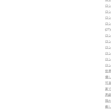
ロ
ロ
ロ
ロ
(27)
ロ
ロ
ロ
ロ
ロ
ロ
世
優
可
家
悪
我
癒