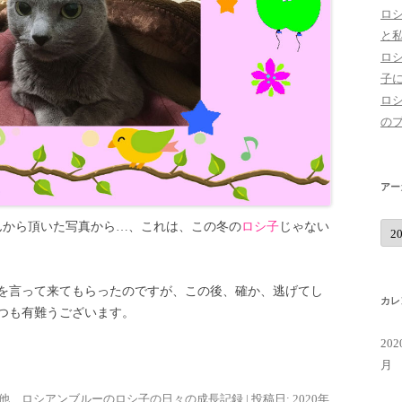
ロ
と
ロ
子
ロ
の
アー
ア
なさんから頂いた写真から…、これは、この冬の
ロシ子
じゃない
ー
カ
イ
ブ
を言って来てもらったのですが、この後、確か、逃げてし
カレ
つも有難うございます。
20
月
他
、
ロシアンブルーのロシ子の日々の成長記録
| 投稿日:
2020年