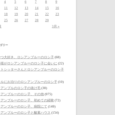
4
5
6
7
8
9
11
12
13
14
15
16
18
19
20
21
22
23
25
26
27
28
29
月
3月 »
ゴリー
やつ大好き、ロシアンブルーのロシ子
(68)
客様がロシアンブルーのロシ子に会いに
(22)
ットシッターさんとロシアンブルーのロシ子
テルにお泊りのロシアンブルーのロシ子
(10)
シアンブルのロシ子の抜け毛
(38)
シアンブルーのロシ子、その他
(975)
シアンブルーのロシ子、初めての経験
(72)
シアンブルーのロシ子、病院にて
(149)
シアンブルーのロシ子と酸素ハウス
(154)