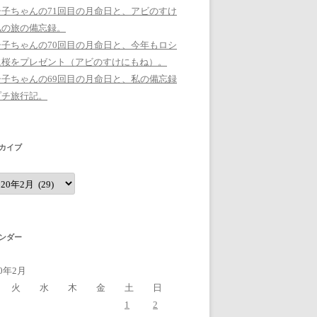
シ子ちゃんの71回目の月命日と、アビのすけ
私の旅の備忘録。
シ子ちゃんの70回目の月命日と、今年もロシ
に桜をプレゼント（アビのすけにもね）。
シ子ちゃんの69回目の月命日と、私の備忘録
プチ旅行記。
カイブ
ンダー
20年2月
火
水
木
金
土
日
1
2