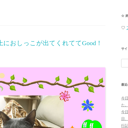
☆ 
♡
におしっこが出てくれててGood！
サイ
検
索:
最近
今
た
今
日
行