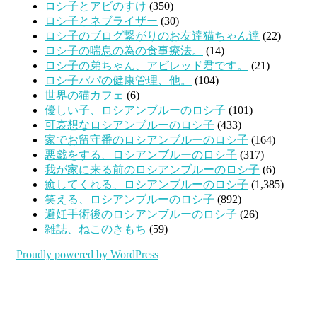
ロシ子とアビのすけ
(350)
ロシ子とネブライザー
(30)
ロシ子のブログ繋がりのお友達猫ちゃん達
(22)
ロシ子の喘息の為の食事療法。
(14)
ロシ子の弟ちゃん、アビレッド君です。
(21)
ロシ子パパの健康管理、他。
(104)
世界の猫カフェ
(6)
優しい子、ロシアンブルーのロシ子
(101)
可哀想なロシアンブルーのロシ子
(433)
家でお留守番のロシアンブルーのロシ子
(164)
悪戯をする、ロシアンブルーのロシ子
(317)
我が家に来る前のロシアンブルーのロシ子
(6)
癒してくれる、ロシアンブルーのロシ子
(1,385)
笑える、ロシアンブルーのロシ子
(892)
避妊手術後のロシアンブルーのロシ子
(26)
雑誌、ねこのきもち
(59)
Proudly powered by WordPress