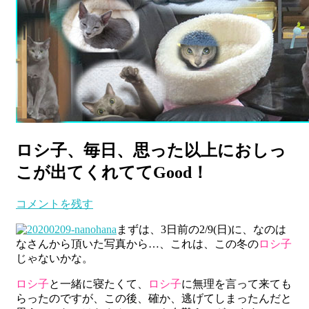
ロシ子、毎日、思った以上におしっ
こが出てくれててGood！
コメントを残す
まずは、3日前の2/9(日)に、なのは
なさんから頂いた写真から…、これは、この冬の
ロシ子
じゃないかな。
ロシ子
と一緒に寝たくて、
ロシ子
に無理を言って来ても
らったのですが、この後、確か、逃げてしまったんだと