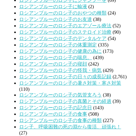
ロシアンブルーのロシ子にシャンプーを
(69)
ロシアンブルーのロシ子に輸液
(2)
ロシアンブルーのロシ子のおやつの種類
(24)
ロシアンブルーのロシ子のお友達
(38)
ロシアンブルーのロシ子のエアゾール療法
(52)
ロシアンブルーのロシ子のステロイド治療
(90)
ロシアンブルーのロシ子のデンタルケア
(54)
ロシアンブルーのロシ子の体重測定
(335)
ロシアンブルーのロシ子の健康の為に
(173)
ロシアンブルーのロシ子の喘息。
(439)
ロシアンブルーのロシ子の寝顔
(242)
ロシアンブルーのロシ子の怪我・病気
(429)
ロシアンブルーのロシ子の日々の成長記録
(2,761)
ロシアンブルーのロシ子の暑さ対策・寒さ対策
(110)
ロシアンブルーのロシ子の気管支ろう
(38)
ロシアンブルーのロシ子の真菌とその経過
(39)
ロシアンブルーのロシ子の記念日
(143)
ロシアンブルーのロシ子の食事
(508)
ロシアンブルーのロシ子の食事の種類
(227)
ロシ子、呼吸困難の死の淵から復活、頑張れ！
(27)