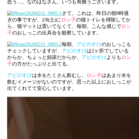
思う…、なのはなさん、いつも有難うございます。
さて、これは、昨日の朝9時過
ぎの事ですが、2/8(土)に
ロシ子
の猫トイレを掃除してか
ら、猫マットは置いてなくて、毎朝、こんな感じで
ロシ
子
のおしっこの出具合を観察しています。
毎朝、
アビのすけ
のおしっこも
チェックしていますが、
アビのすけ
は2ヶ所でしている
からか、ちょっと頻尿だからか、
アビのすけ
よりも
ロシ
子
の方がたっぷりと出てる。
アビのすけ
は水をたくさん飲むし、
ロシ子
はあまり水を
飲むイメージがないのですが、思った以上におしっこが
出てくれてて安心しています。