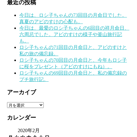
最近の投稿
今日は、ロシ子ちゃんの73回目の月命日でした。
真夏のアビのすけの心配も。
今日は、最愛のロシ子ちゃんの6回目の祥月命日、
六周忌でした。アビのすけの様子や釜山旅行記
も。
ロシ子ちゃんの71回目の月命日と、アビのすけと
私の旅の備忘録。
ロシ子ちゃんの70回目の月命日と、今年もロシ子
に桜をプレゼント（アビのすけにもね）。
ロシ子ちゃんの69回目の月命日と、私の備忘録の
プチ旅行記。
アーカイブ
ア
ー
カレンダー
カ
イ
2020年2月
ブ