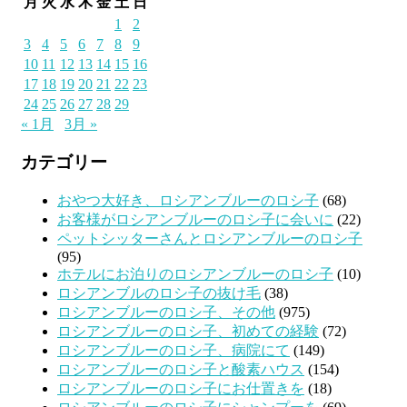
月
火
水
木
金
土
日
1
2
3
4
5
6
7
8
9
10
11
12
13
14
15
16
17
18
19
20
21
22
23
24
25
26
27
28
29
« 1月
3月 »
カテゴリー
おやつ大好き、ロシアンブルーのロシ子
(68)
お客様がロシアンブルーのロシ子に会いに
(22)
ペットシッターさんとロシアンブルーのロシ子
(95)
ホテルにお泊りのロシアンブルーのロシ子
(10)
ロシアンブルのロシ子の抜け毛
(38)
ロシアンブルーのロシ子、その他
(975)
ロシアンブルーのロシ子、初めての経験
(72)
ロシアンブルーのロシ子、病院にて
(149)
ロシアンブルーのロシ子と酸素ハウス
(154)
ロシアンブルーのロシ子にお仕置きを
(18)