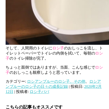
そして、人間用のトイレに
ロシ子
のおしっこを流し、ト
イレットペーパーでトイレの内側を拭いて、毎朝の
ロシ
子
のトイレ掃除が完了。
ちょっと面倒ではありますが、当面、こんな感じで
ロシ
子
のおしっこも観察しようと思っています。
カテゴリー:
ロシアンブルーのロシ子、その他
、
ロシア
ンブルーのロシ子の日々の成長記録
| 投稿日:
2020年2月
12日
|
投稿者:
ロシ子パパ
こちらの記事もオススメです