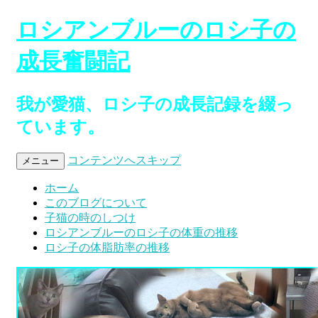
ロシアンブルーのロシ子の
成長奮闘記
我が愛猫、ロシ子の成長記録を綴っ
ています。
コンテンツへスキップ
メニュー
ホーム
このブログについて
子猫の時のしつけ
ロシアンブルーのロシ子の体重の推移
ロシ子の体脂肪率の推移