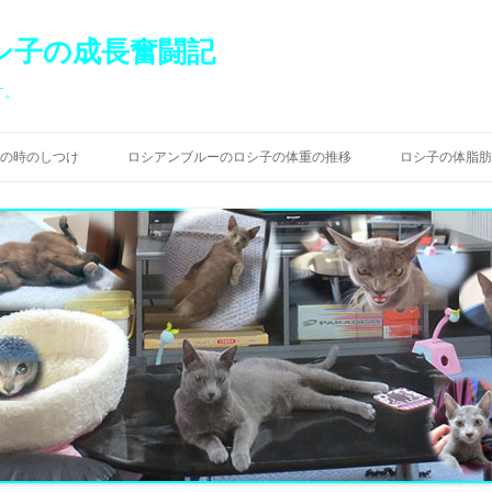
シ子の成長奮闘記
す。
コ
ン
の時のしつけ
ロシアンブルーのロシ子の体重の推移
ロシ子の体脂肪
テ
ン
ツ
へ
ス
キ
ッ
プ