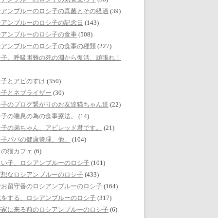
シアンブルーのロシ子の真菌とその経過
(39)
シアンブルーのロシ子の記念日
(143)
シアンブルーのロシ子の食事
(508)
シアンブルーのロシ子の食事の種類
(227)
シ子、呼吸困難の死の淵から復活、頑張れ！
シ子とアビのすけ
(350)
シ子とネブライザー
(30)
シ子のブログ繋がりのお友達猫ちゃん達
(22)
シ子の喘息の為の食事療法。
(14)
シ子の弟ちゃん、アビレッド君です。
(21)
シ子パパの健康管理、他。
(104)
界の猫カフェ
(6)
しい子、ロシアンブルーのロシ子
(101)
哀想なロシアンブルーのロシ子
(433)
でお留守番のロシアンブルーのロシ子
(164)
戯をする、ロシアンブルーのロシ子
(317)
が家に来る前のロシアンブルーのロシ子
(6)