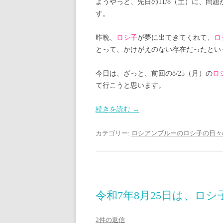
ようやっと、先日の11/8（土）に、問
す。
昨晩、
ロシ子
が夢に出てきてくれて、
ロ
とって、かけがえのない存在だったとい
今日は、ざっと、前回の8/25（月）の
ロ
て行こうと思います。
続きを読む
→
カテゴリー:
ロシアンブルーのロシ子の日々
令和7年8月25日は、ロ
2件の返信