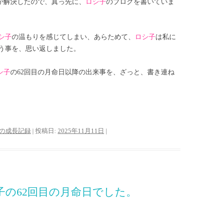
題が解決したので、真っ先に、
ロシ子
のブログを書いていま
シ子
の温もりを感じてしまい、あらためて、
ロシ子
は私に
う事を、思い返しました。
シ子
の62回目の月命日以降の出来事を、ざっと、書き連ね
の成長記録
| 投稿日:
2025年11月11日
|
シ子の62回目の月命日でした。