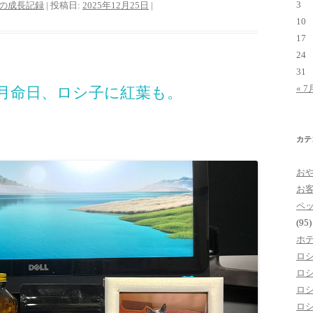
3
の成長記録
| 投稿日:
2025年12月25日
|
10
17
24
31
« 7
の月命日、ロシ子に紅葉も。
カテ
お
お
ペ
(95)
ホ
ロ
ロ
ロ
ロ