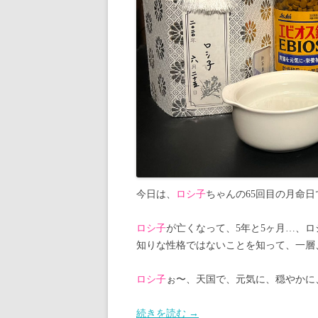
今日は、
ロシ子
ちゃんの65回目の月命日
ロシ子
が亡くなって、5年と5ヶ月…、
知りな性格ではないことを知って、一層
ロシ子
ぉ〜、天国で、元気に、穏やかに
続きを読む
→