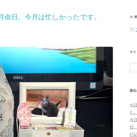
の月命日。今月は忙しかったです。
☆ 
♡
サイ
検
索:
最近
今
た
今
日
行