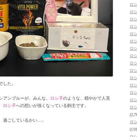
ロ
ロ
ロ
ロ
ロ
ロ
ロ
ロ
ロ
ロ
ロ
でした。
ロ
ロ
ロシアンブルーが、みんな、
ロシ子
のような、穏やかで人見
ロ
、
ロシ子
への想いが強くなっている飼主です。
ロ
(2,7
、過ごしているかい…。
ロ
(110
ロ