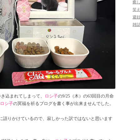
癒
笑
避
雑
巻き込まれてしまって、
ロシ子
の9/25（木）の63回目の月命
ロシ子
の冥福を祈るブログを書く事が出来ませんでした。
に語りかけているので、寂しかった訳ではないと思います