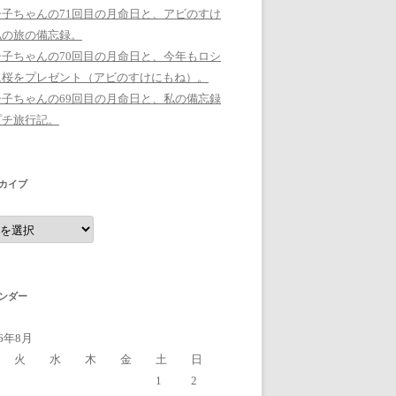
シ子ちゃんの71回目の月命日と、アビのすけ
私の旅の備忘録。
シ子ちゃんの70回目の月命日と、今年もロシ
に桜をプレゼント（アビのすけにもね）。
シ子ちゃんの69回目の月命日と、私の備忘録
プチ旅行記。
カイブ
ンダー
26年8月
火
水
木
金
土
日
1
2