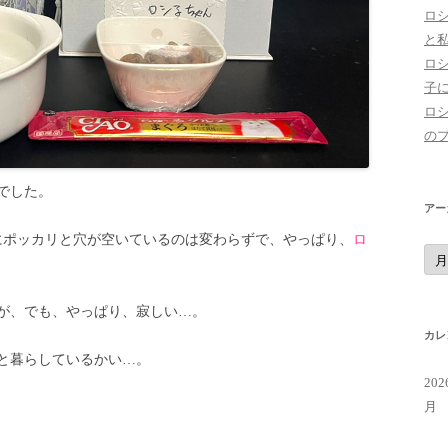
ロ
と
ロ
子
ロ
の
でした。
アー
にポッカリと穴が空いているのは変わらずで、やっぱり、
ロ
ア
ー
カ
イ
ブ
が、でも、やっぱり、寂しい…。
カレ
と暮らしているかい…。
20
月