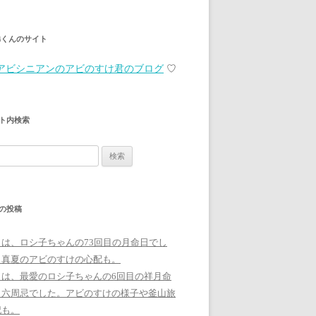
弟くんのサイト
アビシニアンのアビのすけ君のブログ
♡
ト内検索
の投稿
日は、ロシ子ちゃんの73回目の月命日でし
。真夏のアビのすけの心配も。
日は、最愛のロシ子ちゃんの6回目の祥月命
、六周忌でした。アビのすけの様子や釜山旅
記も。