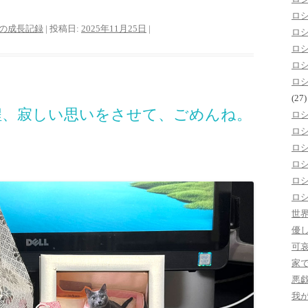
ロ
の成長記録
| 投稿日:
2025年11月25日
|
ロ
ロ
ロ
ロ
(27)
程、寂しい思いをさせて、ごめんね。
ロ
ロ
ロ
ロ
ロ
ロ
世
優
可
家
悪
我