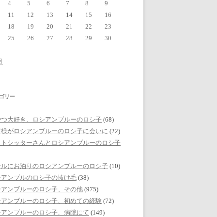
4
5
6
7
8
9
11
12
13
14
15
16
18
19
20
21
22
23
25
26
27
28
29
30
月
ゴリー
やつ大好き、ロシアンブルーのロシ子
(68)
客様がロシアンブルーのロシ子に会いに
(22)
ットシッターさんとロシアンブルーのロシ子
テルにお泊りのロシアンブルーのロシ子
(10)
シアンブルのロシ子の抜け毛
(38)
シアンブルーのロシ子、その他
(975)
シアンブルーのロシ子、初めての経験
(72)
シアンブルーのロシ子、病院にて
(149)