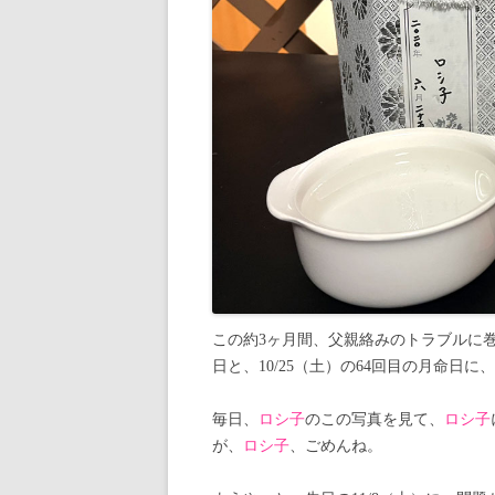
この約3ヶ月間、父親絡みのトラブルに
日と、10/25（土）の64回目の月命日に、
毎日、
ロシ子
のこの写真を見て、
ロシ子
が、
ロシ子
、ごめんね。