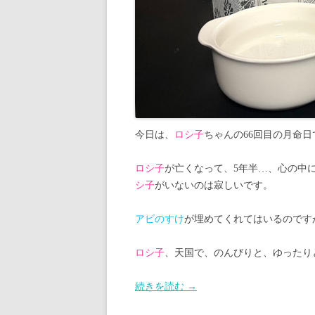
今日は、
ロシ子
ちゃんの66回目の月命日
ロシ子
が亡くなって、5年半…、心の中
シ子
がいないのは寂しいです。
アビのすけ
が埋めてくれてはいるのです
ロシ子
、天国で、のんびりと、ゆったり
続きを読む
→