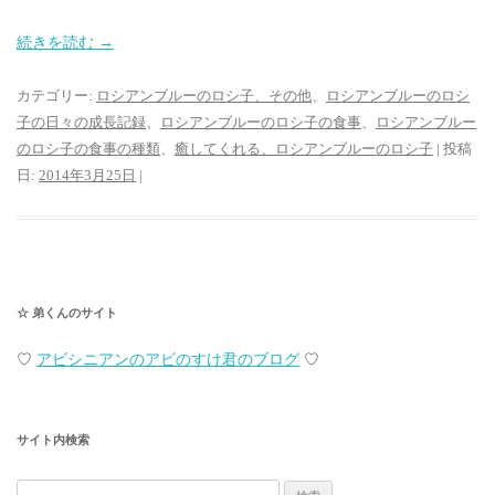
続きを読む
→
カテゴリー:
ロシアンブルーのロシ子、その他
、
ロシアンブルーのロシ
子の日々の成長記録
、
ロシアンブルーのロシ子の食事
、
ロシアンブルー
のロシ子の食事の種類
、
癒してくれる、ロシアンブルーのロシ子
| 投稿
日:
2014年3月25日
|
☆ 弟くんのサイト
♡
アビシニアンのアビのすけ君のブログ
♡
サイト内検索
検