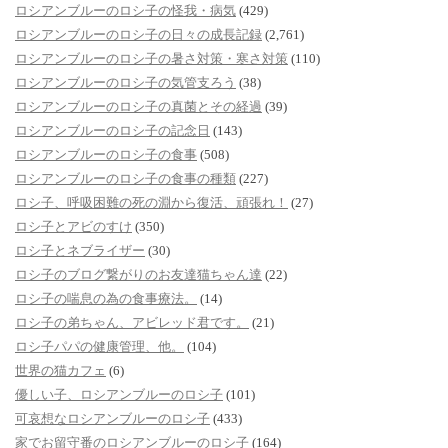
ロシアンブルーのロシ子の怪我・病気
(429)
ロシアンブルーのロシ子の日々の成長記録
(2,761)
ロシアンブルーのロシ子の暑さ対策・寒さ対策
(110)
ロシアンブルーのロシ子の気管支ろう
(38)
ロシアンブルーのロシ子の真菌とその経過
(39)
ロシアンブルーのロシ子の記念日
(143)
ロシアンブルーのロシ子の食事
(508)
ロシアンブルーのロシ子の食事の種類
(227)
ロシ子、呼吸困難の死の淵から復活、頑張れ！
(27)
ロシ子とアビのすけ
(350)
ロシ子とネブライザー
(30)
ロシ子のブログ繋がりのお友達猫ちゃん達
(22)
ロシ子の喘息の為の食事療法。
(14)
ロシ子の弟ちゃん、アビレッド君です。
(21)
ロシ子パパの健康管理、他。
(104)
世界の猫カフェ
(6)
優しい子、ロシアンブルーのロシ子
(101)
可哀想なロシアンブルーのロシ子
(433)
家でお留守番のロシアンブルーのロシ子
(164)