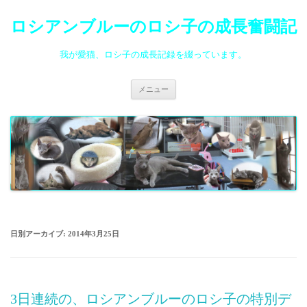
ロシアンブルーのロシ子の成長奮闘記
我が愛猫、ロシ子の成長記録を綴っています。
コ
メニュー
ン
テ
ン
ツ
へ
ス
キ
ッ
プ
日別アーカイブ:
2014年3月25日
3日連続の、ロシアンブルーのロシ子の特別デ