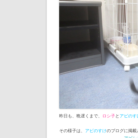
昨日も、晩遅くまで、
ロシ子
と
アビのす
その様子は、
アビのすけ
のブログに掲載