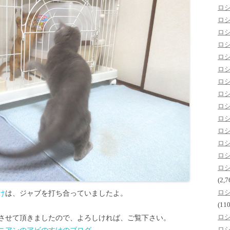
ロ
ロ
ロ
ロ
ロ
ロ
ロ
ロ
ロ
ロ
ロ
ロ
ロ
ロ
(2,7
ロ
け
は、ジャブを打ち合っていましたよ。
(110
ロ
させて頂きましたので、よろしければ、ご覧下さい。
ロ