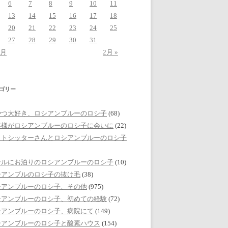
6
7
8
9
10
11
13
14
15
16
17
18
20
21
22
23
24
25
27
28
29
30
31
2月
2月 »
ゴリー
やつ大好き、ロシアンブルーのロシ子
(68)
客様がロシアンブルーのロシ子に会いに
(22)
ットシッターさんとロシアンブルーのロシ子
テルにお泊りのロシアンブルーのロシ子
(10)
シアンブルのロシ子の抜け毛
(38)
シアンブルーのロシ子、その他
(975)
シアンブルーのロシ子、初めての経験
(72)
シアンブルーのロシ子、病院にて
(149)
シアンブルーのロシ子と酸素ハウス
(154)