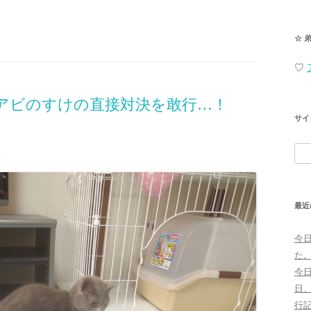
☆ 
♡
アビのすけの直接対決を敢行…！
サイ
検
索:
最近
今
た
今
日
行