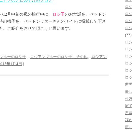
ニアンのアビのすけのブログ
ロ
ロ
の12月中旬の私の旅行中に、
ロシ子
のお世話を、ペットシ
ロ
時の様子を、ペットシッターさんのサイトに掲載して下さ
ロ
も、ご紹介をさせて頂こうと思います。
(27)
ロ
ロ
ロ
ブルーのロシ子
、
ロシアンブルーのロシ子、その他
、
ロシアン
ロ
2015年1月4日
|
ロ
ロ
世
優
可
家
悪
我
癒