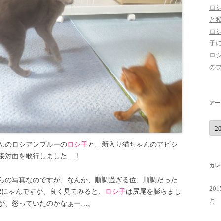
ロ
と
ロ
子
ロ
の
アー
ア
ー
カ
イ
んのロシアンブルーの
ロシ子
と、新入り猫ちゃんのアビシ
ブ
接対面を敢行しました…！
カレ
からの写真なのですが、なんか、順調過ぎる位、順調だった
20
2にゃんですが、良く見てみると、
ロシ子
は尻尾を膨らまし
月
が、怒っていたのかなぁー…。