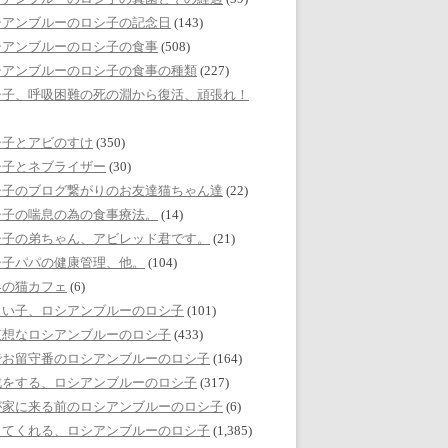
シアンブルーのロシ子の記念日
(143)
シアンブルーのロシ子の食事
(508)
シアンブルーのロシ子の食事の種類
(227)
シ子、呼吸困難の死の淵から復活、頑張れ！
シ子とアビのすけ
(350)
シ子とネブライザー
(30)
シ子のブログ繋がりのお友達猫ちゃん達
(22)
シ子の喘息の為の食事療法。
(14)
シ子の弟ちゃん、アビレッド君です。
(21)
シ子パパの健康管理、他。
(104)
界の猫カフェ
(6)
しい子、ロシアンブルーのロシ子
(101)
哀想なロシアンブルーのロシ子
(433)
でお留守番のロシアンブルーのロシ子
(164)
戯をする、ロシアンブルーのロシ子
(317)
が家に来る前のロシアンブルーのロシ子
(6)
してくれる、ロシアンブルーのロシ子
(1,385)