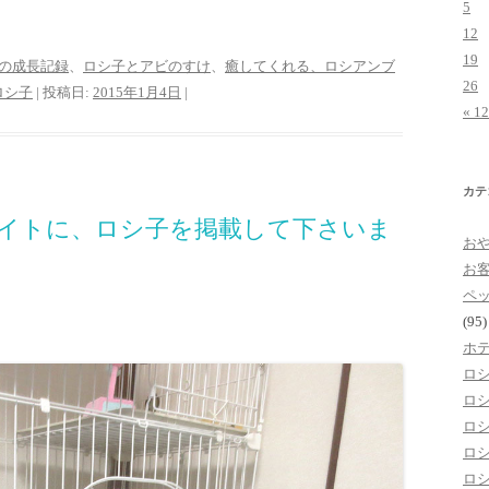
5
12
19
の成長記録
、
ロシ子とアビのすけ
、
癒してくれる、ロシアンブ
26
ロシ子
| 投稿日:
2015年1月4日
|
« 1
カテ
イトに、ロシ子を掲載して下さいま
お
お
ペ
(95)
ホ
ロ
ロ
ロ
ロ
ロ