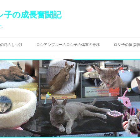
シ子の成長奮闘記
す。
コ
ン
の時のしつけ
ロシアンブルーのロシ子の体重の推移
ロシ子の体脂肪
テ
ン
ツ
へ
ス
キ
ッ
プ