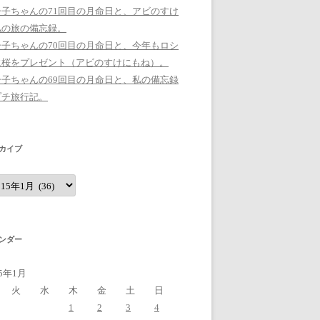
シ子ちゃんの71回目の月命日と、アビのすけ
私の旅の備忘録。
シ子ちゃんの70回目の月命日と、今年もロシ
に桜をプレゼント（アビのすけにもね）。
シ子ちゃんの69回目の月命日と、私の備忘録
プチ旅行記。
カイブ
ンダー
15年1月
火
水
木
金
土
日
1
2
3
4