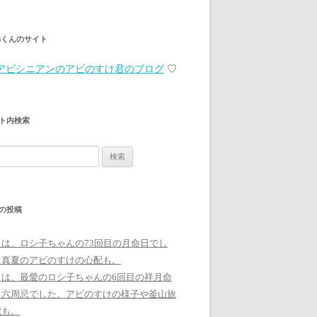
弟くんのサイト
アビシニアンのアビのすけ君のブログ
♡
ト内検索
の投稿
日は、ロシ子ちゃんの73回目の月命日でし
。真夏のアビのすけの心配も。
日は、最愛のロシ子ちゃんの6回目の祥月命
、六周忌でした。アビのすけの様子や釜山旅
記も。