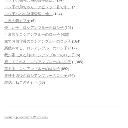
ロシ子の喘息の為の食事療法。
(14)
ロシ子の弟ちゃん、アビレッド君です。
(21)
ロシ子パパの健康管理、他。
(104)
世界の猫カフェ
(6)
優しい子、ロシアンブルーのロシ子
(101)
可哀想なロシアンブルーのロシ子
(433)
家でお留守番のロシアンブルーのロシ子
(164)
悪戯をする、ロシアンブルーのロシ子
(317)
我が家に来る前のロシアンブルーのロシ子
(6)
癒してくれる、ロシアンブルーのロシ子
(1,385)
笑える、ロシアンブルーのロシ子
(892)
避妊手術後のロシアンブルーのロシ子
(26)
雑誌、ねこのきもち
(59)
Proudly powered by WordPress