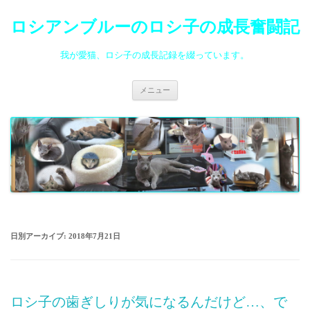
ロシアンブルーのロシ子の成長奮闘記
我が愛猫、ロシ子の成長記録を綴っています。
コ
メニュー
ン
テ
ン
ツ
へ
ス
キ
ッ
プ
日別アーカイブ:
2018年7月21日
ロシ子の歯ぎしりが気になるんだけど…、で