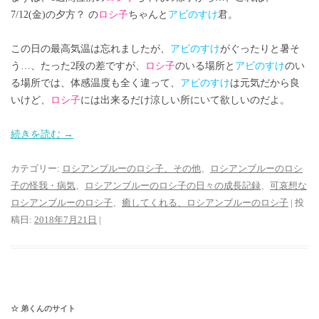
7/12(金)の夕方？ の
ロシ子
ちゃんと
アビのすけ
君。
この日の最高気温は忘れましたが、
アビのすけ
がぐったりと暑そ
う…、たった2段の差ですが、
ロシ子
のいる場所と
アビのすけ
のい
る場所では、体感温度も全く違って、
アビのすけ
は元気だから良
いけど、
ロシ子
には出来るだけ涼しい所にいて欲しいのだよ。
続きを読む
→
カテゴリー:
ロシアンブルーのロシ子、その他
、
ロシアンブルーのロシ
子の怪我・病気
、
ロシアンブルーのロシ子の日々の成長記録
、
可哀想な
ロシアンブルーのロシ子
、
癒してくれる、ロシアンブルーのロシ子
| 投
稿日:
2018年7月21日
|
☆ 弟くんのサイト