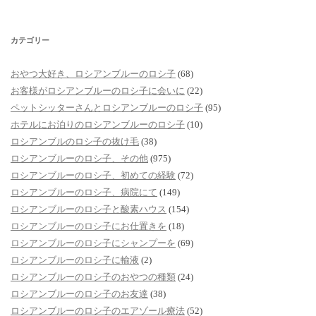
カテゴリー
おやつ大好き、ロシアンブルーのロシ子
(68)
お客様がロシアンブルーのロシ子に会いに
(22)
ペットシッターさんとロシアンブルーのロシ子
(95)
ホテルにお泊りのロシアンブルーのロシ子
(10)
ロシアンブルのロシ子の抜け毛
(38)
ロシアンブルーのロシ子、その他
(975)
ロシアンブルーのロシ子、初めての経験
(72)
ロシアンブルーのロシ子、病院にて
(149)
ロシアンブルーのロシ子と酸素ハウス
(154)
ロシアンブルーのロシ子にお仕置きを
(18)
ロシアンブルーのロシ子にシャンプーを
(69)
ロシアンブルーのロシ子に輸液
(2)
ロシアンブルーのロシ子のおやつの種類
(24)
ロシアンブルーのロシ子のお友達
(38)
ロシアンブルーのロシ子のエアゾール療法
(52)