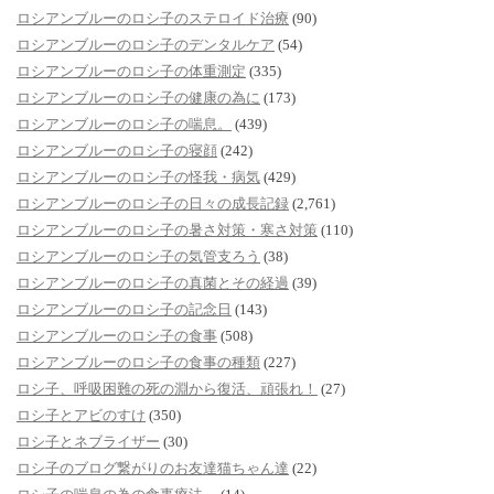
ロシアンブルーのロシ子のステロイド治療
(90)
ロシアンブルーのロシ子のデンタルケア
(54)
ロシアンブルーのロシ子の体重測定
(335)
ロシアンブルーのロシ子の健康の為に
(173)
ロシアンブルーのロシ子の喘息。
(439)
ロシアンブルーのロシ子の寝顔
(242)
ロシアンブルーのロシ子の怪我・病気
(429)
ロシアンブルーのロシ子の日々の成長記録
(2,761)
ロシアンブルーのロシ子の暑さ対策・寒さ対策
(110)
ロシアンブルーのロシ子の気管支ろう
(38)
ロシアンブルーのロシ子の真菌とその経過
(39)
ロシアンブルーのロシ子の記念日
(143)
ロシアンブルーのロシ子の食事
(508)
ロシアンブルーのロシ子の食事の種類
(227)
ロシ子、呼吸困難の死の淵から復活、頑張れ！
(27)
ロシ子とアビのすけ
(350)
ロシ子とネブライザー
(30)
ロシ子のブログ繋がりのお友達猫ちゃん達
(22)