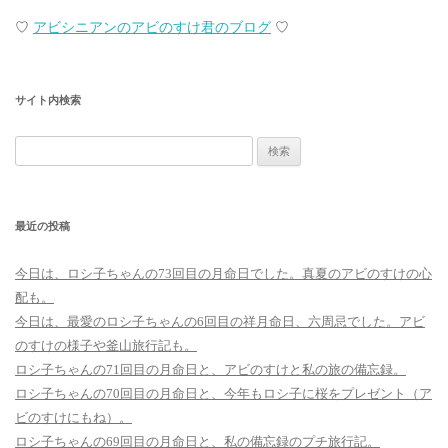
♡
アビシニアンのアビのすけ君のブログ
♡
サイト内検索
検
索:
最近の投稿
今日は、ロシ子ちゃんの73回目の月命日でした。真夏のアビのすけの心
配も。
今日は、最愛のロシ子ちゃんの6回目の祥月命日、六周忌でした。アビ
のすけの様子や釜山旅行記も。
ロシ子ちゃんの71回目の月命日と、アビのすけと私の旅の備忘録。
ロシ子ちゃんの70回目の月命日と、今年もロシ子に桜をプレゼント（ア
ビのすけにもね）。
ロシ子ちゃんの69回目の月命日と、私の備忘録のプチ旅行記。