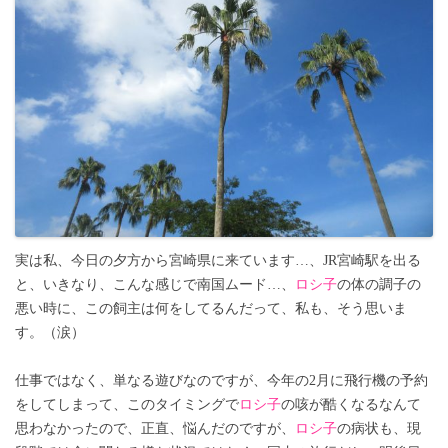
実は私、今日の夕方から宮崎県に来ています…、JR宮崎駅を出る
と、いきなり、こんな感じで南国ムード…、
ロシ子
の体の調子の
悪い時に、この飼主は何をしてるんだって、私も、そう思いま
す。（涙）
仕事ではなく、単なる遊びなのですが、今年の2月に飛行機の予約
をしてしまって、このタイミングで
ロシ子
の咳が酷くなるなんて
思わなかったので、正直、悩んだのですが、
ロシ子
の病状も、現