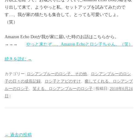
り出して来て、ようやっと私、セットアップを試みてみたので
す…、我が家の猫たちも集合して、とっても可愛いでしょ。
（笑）
Amazon Echo Dotが我が家に届いた時のお話はこちらから。
→→→
やっと来たぞ…、Amazon Echoとロシ子ちゃん。（笑）
続きを読む
→
カテゴリー:
ロシアンブルーのロシ子、その他
、
ロシアンブルーのロシ
子の日々の成長記録
、
ロシ子とアビのすけ
、
癒してくれる、ロシアンブ
ルーのロシ子
、
笑える、ロシアンブルーのロシ子
| 投稿日:
2018年6月24
日
|
投
←
過去の投稿