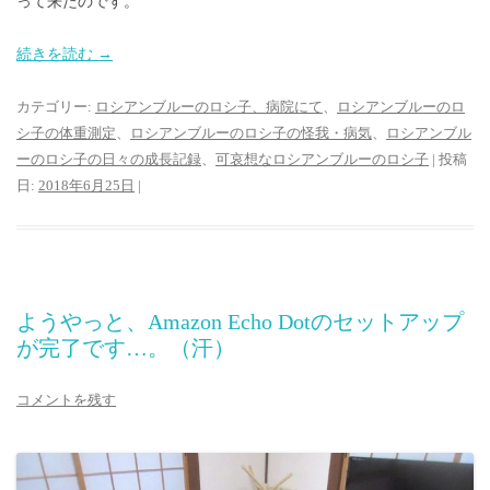
って来たのです。
続きを読む
→
カテゴリー:
ロシアンブルーのロシ子、病院にて
、
ロシアンブルーのロ
シ子の体重測定
、
ロシアンブルーのロシ子の怪我・病気
、
ロシアンブル
ーのロシ子の日々の成長記録
、
可哀想なロシアンブルーのロシ子
| 投稿
日:
2018年6月25日
|
ようやっと、Amazon Echo Dotのセットアップ
が完了です…。（汗）
コメントを残す