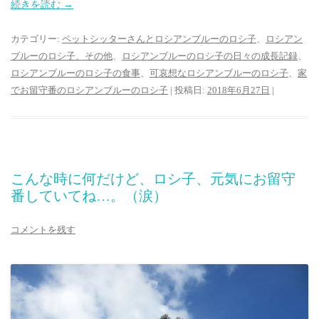
続きを読む
→
カテゴリー:
ペットシッターさんとロシアンブルーのロシ子
、
ロシアン
ブルーのロシ子、その他
、
ロシアンブルーのロシ子の日々の成長記録
、
ロシアンブルーのロシ子の食事
、
可哀想なロシアンブルーのロシ子
、
家
でお留守番のロシアンブルーのロシ子
| 投稿日:
2018年6月27日
|
こんな時に何だけど、ロシ子、元気にお留守
番していてね…。（涙）
コメントを残す