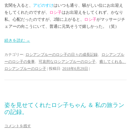
玄関を入ると、
アビのすけ
はいつも通り、騒がしい位にお出迎え
をしてくれたのですが、
ロシ子
はお出迎えをしてくれず、かなり
私、心配だったのですが、2階に上がると、
ロシ子
がマッサージチ
ェアーの向こうにいて、普通に元気そうで嬉しかった。（笑）
続きを読む
→
カテゴリー:
ロシアンブルーのロシ子の日々の成長記録
、
ロシアンブル
ーのロシ子の食事
、
可哀想なロシアンブルーのロシ子
、
癒してくれる、
ロシアンブルーのロシ子
| 投稿日:
2018年6月29日
|
姿を見せてくれたロシ子ちゃん ＆ 私の旅ラン
の記録。
コメントを残す