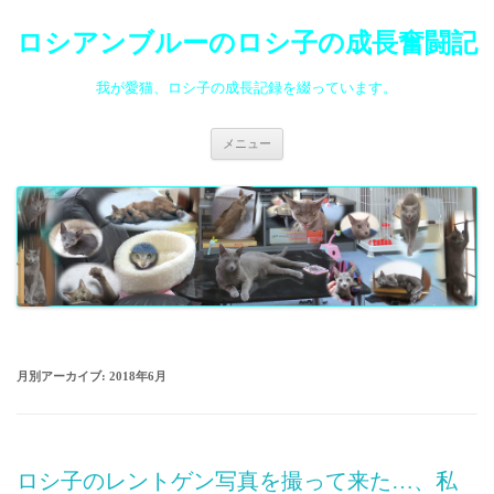
ロシアンブルーのロシ子の成長奮闘記
我が愛猫、ロシ子の成長記録を綴っています。
コ
メニュー
ン
テ
ン
ツ
へ
ス
キ
ッ
プ
月別アーカイブ:
2018年6月
ロシ子のレントゲン写真を撮って来た…、私