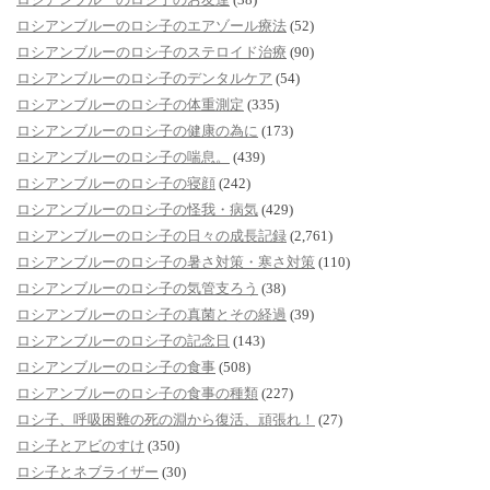
ロシアンブルーのロシ子のエアゾール療法
(52)
ロシアンブルーのロシ子のステロイド治療
(90)
ロシアンブルーのロシ子のデンタルケア
(54)
ロシアンブルーのロシ子の体重測定
(335)
ロシアンブルーのロシ子の健康の為に
(173)
ロシアンブルーのロシ子の喘息。
(439)
ロシアンブルーのロシ子の寝顔
(242)
ロシアンブルーのロシ子の怪我・病気
(429)
ロシアンブルーのロシ子の日々の成長記録
(2,761)
ロシアンブルーのロシ子の暑さ対策・寒さ対策
(110)
ロシアンブルーのロシ子の気管支ろう
(38)
ロシアンブルーのロシ子の真菌とその経過
(39)
ロシアンブルーのロシ子の記念日
(143)
ロシアンブルーのロシ子の食事
(508)
ロシアンブルーのロシ子の食事の種類
(227)
ロシ子、呼吸困難の死の淵から復活、頑張れ！
(27)
ロシ子とアビのすけ
(350)
ロシ子とネブライザー
(30)