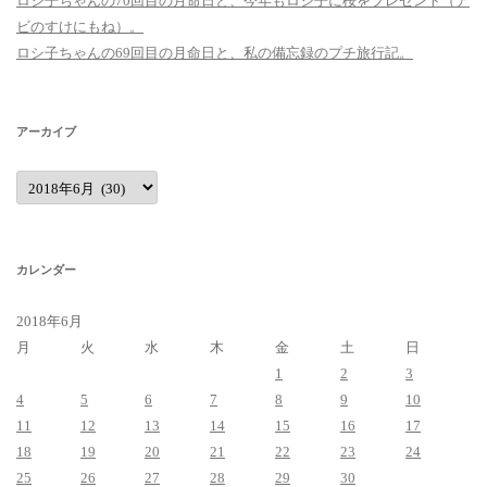
ロシ子ちゃんの70回目の月命日と、今年もロシ子に桜をプレゼント（ア
ビのすけにもね）。
ロシ子ちゃんの69回目の月命日と、私の備忘録のプチ旅行記。
アーカイブ
ア
ー
カ
イ
ブ
カレンダー
2018年6月
月
火
水
木
金
土
日
1
2
3
4
5
6
7
8
9
10
11
12
13
14
15
16
17
18
19
20
21
22
23
24
25
26
27
28
29
30