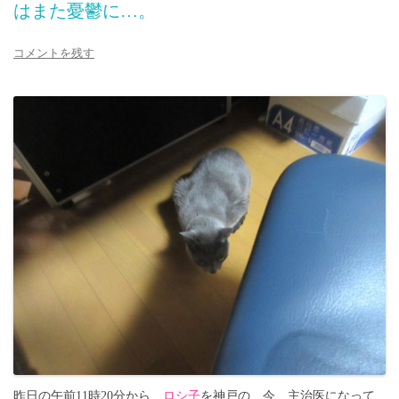
はまた憂鬱に…。
コメントを残す
昨日の午前11時20分から、
ロシ子
を神戸の、今、主治医になって