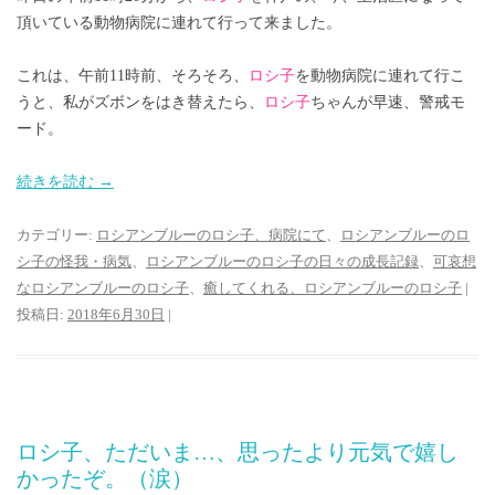
頂いている動物病院に連れて行って来ました。
これは、午前11時前、そろそろ、
ロシ子
を動物病院に連れて行こ
うと、私がズボンをはき替えたら、
ロシ子
ちゃんが早速、警戒モ
ード。
続きを読む
→
カテゴリー:
ロシアンブルーのロシ子、病院にて
、
ロシアンブルーのロ
シ子の怪我・病気
、
ロシアンブルーのロシ子の日々の成長記録
、
可哀想
なロシアンブルーのロシ子
、
癒してくれる、ロシアンブルーのロシ子
|
投稿日:
2018年6月30日
|
ロシ子、ただいま…、思ったより元気で嬉し
かったぞ。（涙）