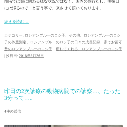
段階では命に関わる様な状況ではなく、国内の旅行だし、明後日
には帰るので、と言う事で、来させて頂いております。
続きを読む
→
カテゴリー:
ロシアンブルーのロシ子、その他
、
ロシアンブルーのロシ
子の体重測定
、
ロシアンブルーのロシ子の日々の成長記録
、
家でお留守
番のロシアンブルーのロシ子
、
癒してくれる、ロシアンブルーのロシ子
| 投稿日:
2018年6月26日
|
昨日の2次診療の動物病院での診察…、たった
3分って…。
4件の返信