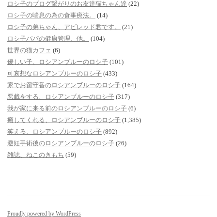
ロシ子のブログ繋がりのお友達猫ちゃん達
(22)
ロシ子の喘息の為の食事療法。
(14)
ロシ子の弟ちゃん、アビレッド君です。
(21)
ロシ子パパの健康管理、他。
(104)
世界の猫カフェ
(6)
優しい子、ロシアンブルーのロシ子
(101)
可哀想なロシアンブルーのロシ子
(433)
家でお留守番のロシアンブルーのロシ子
(164)
悪戯をする、ロシアンブルーのロシ子
(317)
我が家に来る前のロシアンブルーのロシ子
(6)
癒してくれる、ロシアンブルーのロシ子
(1,385)
笑える、ロシアンブルーのロシ子
(892)
避妊手術後のロシアンブルーのロシ子
(26)
雑誌、ねこのきもち
(59)
Proudly powered by WordPress