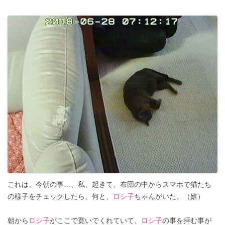
これは、今朝の事…、私、起きて、布団の中からスマホで猫たち
の様子をチェックしたら、何と、
ロシ子
ちゃんがいた。（嬉）
朝から
ロシ子
がここで寛いでくれていて、
ロシ子
の事を拝む事が