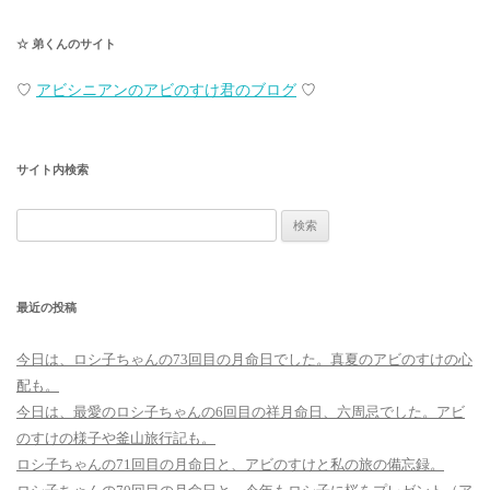
稿
☆ 弟くんのサイト
ナ
ビ
♡
アビシニアンのアビのすけ君のブログ
♡
ゲ
ー
サイト内検索
シ
ョ
検
ン
索:
最近の投稿
今日は、ロシ子ちゃんの73回目の月命日でした。真夏のアビのすけの心
配も。
今日は、最愛のロシ子ちゃんの6回目の祥月命日、六周忌でした。アビ
のすけの様子や釜山旅行記も。
ロシ子ちゃんの71回目の月命日と、アビのすけと私の旅の備忘録。