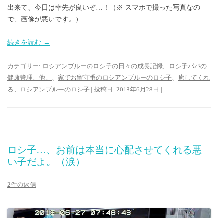
出来て、今日は幸先が良いぞ…！（※ スマホで撮った写真なの
で、画像が悪いです。）
続きを読む
→
カテゴリー:
ロシアンブルーのロシ子の日々の成長記録
、
ロシ子パパの
健康管理、他。
、
家でお留守番のロシアンブルーのロシ子
、
癒してくれ
る、ロシアンブルーのロシ子
| 投稿日:
2018年6月28日
|
ロシ子…、お前は本当に心配させてくれる悪
い子だよ。（涙）
2件の返信