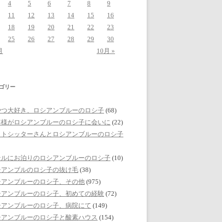
4
5
6
7
8
9
11
12
13
14
15
16
18
19
20
21
22
23
25
26
27
28
29
30
月
10月 »
ゴリー
やつ大好き、ロシアンブルーのロシ子
(68)
客様がロシアンブルーのロシ子に会いに
(22)
ットシッターさんとロシアンブルーのロシ子
テルにお泊りのロシアンブルーのロシ子
(10)
シアンブルのロシ子の抜け毛
(38)
シアンブルーのロシ子、その他
(975)
シアンブルーのロシ子、初めての経験
(72)
シアンブルーのロシ子、病院にて
(149)
シアンブルーのロシ子と酸素ハウス
(154)