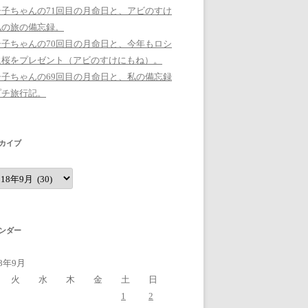
シ子ちゃんの71回目の月命日と、アビのすけ
私の旅の備忘録。
シ子ちゃんの70回目の月命日と、今年もロシ
に桜をプレゼント（アビのすけにもね）。
シ子ちゃんの69回目の月命日と、私の備忘録
プチ旅行記。
カイブ
ンダー
18年9月
火
水
木
金
土
日
1
2