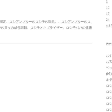
3
10
17
24
測定
、
ロシアンブルーのロシ子の喘息。
、
ロシアンブルーのロ
« 8
子の日々の成長記録
、
ロシ子とネブライザー
、
ロシ子パパの健康
カテ
お
お
ペ
(95)
ホ
ロ
ロ
ロ
ロ
ロ