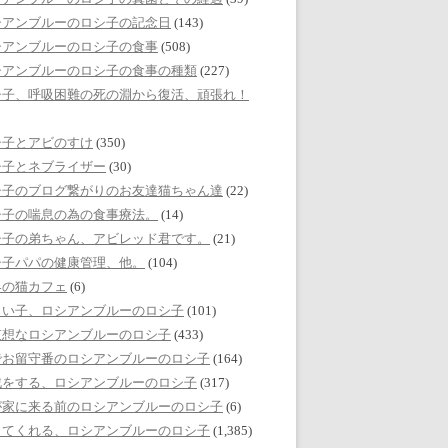
シアンブルーのロシ子の記念日
(143)
シアンブルーのロシ子の食事
(508)
シアンブルーのロシ子の食事の種類
(227)
シ子、呼吸困難の死の淵から復活、頑張れ！
シ子とアビのすけ
(350)
シ子とネブライザー
(30)
シ子のブログ繋がりのお友達猫ちゃん達
(22)
シ子の喘息の為の食事療法。
(14)
シ子の弟ちゃん、アビレッド君です。
(21)
シ子パパの健康管理、他。
(104)
界の猫カフェ
(6)
しい子、ロシアンブルーのロシ子
(101)
哀想なロシアンブルーのロシ子
(433)
でお留守番のロシアンブルーのロシ子
(164)
戯をする、ロシアンブルーのロシ子
(317)
が家に来る前のロシアンブルーのロシ子
(6)
してくれる、ロシアンブルーのロシ子
(1,385)