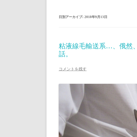
日別アーカイブ:
2018年9月13日
粘液線毛輸送系…、俄然
話。
コメントを残す