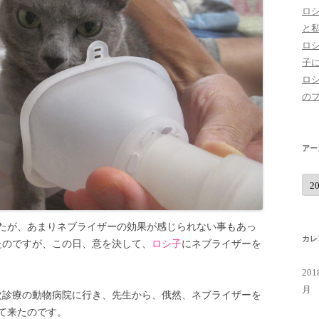
ロ
と
ロ
子
ロ
の
アー
ア
ー
カ
イ
ブ
事でしたが、あまりネブライザーの効果が感じられない事もあっ
カレ
ていたのですが、この日、意を決して、
ロシ子
にネブライザーを
20
月
次診療の動物病院に行き、先生から、俄然、ネブライザーを
て来たのです。