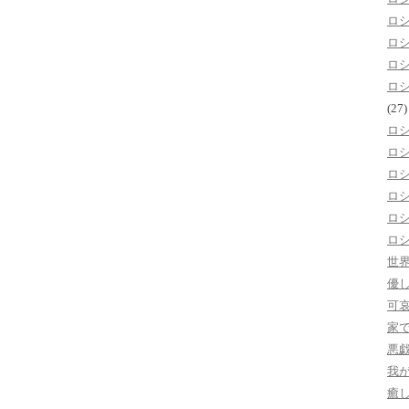
ロ
ロ
ロ
ロ
(27)
ロ
ロ
ロ
ロ
ロ
ロ
世
優
可
家
悪
我
癒