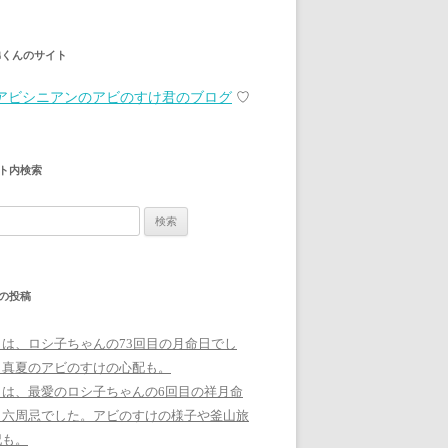
弟くんのサイト
アビシニアンのアビのすけ君のブログ
♡
ト内検索
の投稿
日は、ロシ子ちゃんの73回目の月命日でし
。真夏のアビのすけの心配も。
日は、最愛のロシ子ちゃんの6回目の祥月命
、六周忌でした。アビのすけの様子や釜山旅
記も。