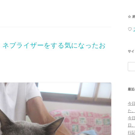
☆ 
♡
、ネブライザーをする気になったお
サイ
検
索:
最近
今
た
今
日
行