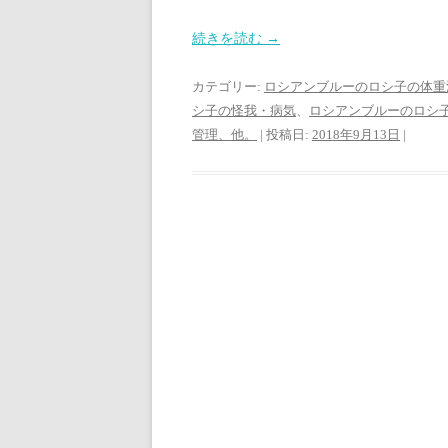
続きを読む
→
カテゴリー:
ロシアンブルーのロシ子の体重
シ子の怪我・病気
、
ロシアンブルーのロシ
管理、他。
| 投稿日:
2018年9月13日
|