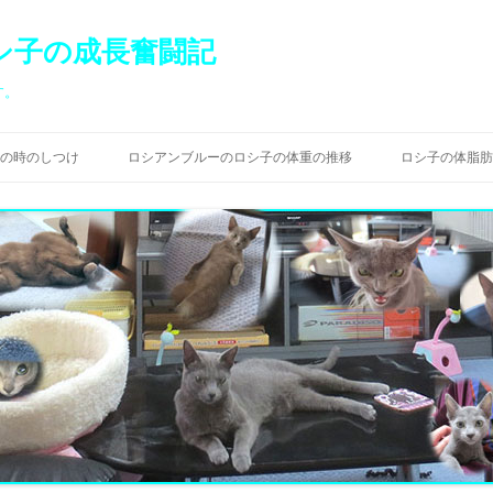
シ子の成長奮闘記
す。
コ
ン
の時のしつけ
ロシアンブルーのロシ子の体重の推移
ロシ子の体脂肪
テ
ン
ツ
へ
ス
キ
ッ
プ