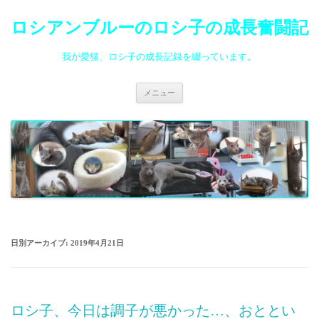
ロシアンブルーのロシ子の成長奮闘記
我が愛猫、ロシ子の成長記録を綴っています。
コ
メニュー
ン
テ
ン
ツ
へ
ス
キ
ッ
プ
日別アーカイブ:
2019年4月21日
ロシ子、今日は調子が悪かった…、おととい