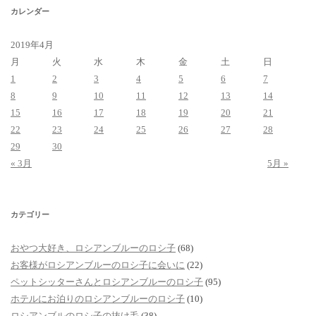
カレンダー
2019年4月
月
火
水
木
金
土
日
1
2
3
4
5
6
7
8
9
10
11
12
13
14
15
16
17
18
19
20
21
22
23
24
25
26
27
28
29
30
« 3月
5月 »
カテゴリー
おやつ大好き、ロシアンブルーのロシ子
(68)
お客様がロシアンブルーのロシ子に会いに
(22)
ペットシッターさんとロシアンブルーのロシ子
(95)
ホテルにお泊りのロシアンブルーのロシ子
(10)
ロシアンブルのロシ子の抜け毛
(38)