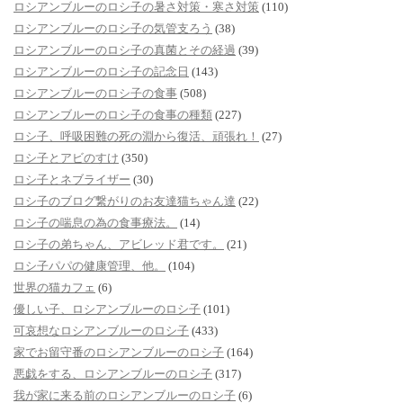
ロシアンブルーのロシ子の暑さ対策・寒さ対策
(110)
ロシアンブルーのロシ子の気管支ろう
(38)
ロシアンブルーのロシ子の真菌とその経過
(39)
ロシアンブルーのロシ子の記念日
(143)
ロシアンブルーのロシ子の食事
(508)
ロシアンブルーのロシ子の食事の種類
(227)
ロシ子、呼吸困難の死の淵から復活、頑張れ！
(27)
ロシ子とアビのすけ
(350)
ロシ子とネブライザー
(30)
ロシ子のブログ繋がりのお友達猫ちゃん達
(22)
ロシ子の喘息の為の食事療法。
(14)
ロシ子の弟ちゃん、アビレッド君です。
(21)
ロシ子パパの健康管理、他。
(104)
世界の猫カフェ
(6)
優しい子、ロシアンブルーのロシ子
(101)
可哀想なロシアンブルーのロシ子
(433)
家でお留守番のロシアンブルーのロシ子
(164)
悪戯をする、ロシアンブルーのロシ子
(317)
我が家に来る前のロシアンブルーのロシ子
(6)