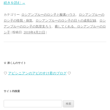
続きを読む
→
カテゴリー:
ロシアンブルーのロシ子と酸素ハウス
、
ロシアンブルーの
ロシ子の怪我・病気
、
ロシアンブルーのロシ子の日々の成長記録
、
ロシ
アンブルーのロシ子の気管支ろう
、
癒してくれる、ロシアンブルーのロ
シ子
| 投稿日:
2019年4月21日
|
☆ 弟くんのサイト
♡
アビシニアンのアビのすけ君のブログ
♡
サイト内検索
検
索: