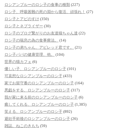
ロシアンブルーのロシ子の食事の種類
(227)
ロシ子、呼吸困難の死の淵から復活、頑張れ！
(27)
ロシ子とアビのすけ
(350)
ロシ子とネブライザー
(30)
ロシ子のブログ繋がりのお友達猫ちゃん達
(22)
ロシ子の喘息の為の食事療法。
(14)
ロシ子の弟ちゃん、アビレッド君です。
(21)
ロシ子パパの健康管理、他。
(104)
世界の猫カフェ
(6)
優しい子、ロシアンブルーのロシ子
(101)
可哀想なロシアンブルーのロシ子
(433)
家でお留守番のロシアンブルーのロシ子
(164)
悪戯をする、ロシアンブルーのロシ子
(317)
我が家に来る前のロシアンブルーのロシ子
(6)
癒してくれる、ロシアンブルーのロシ子
(1,385)
笑える、ロシアンブルーのロシ子
(892)
避妊手術後のロシアンブルーのロシ子
(26)
雑誌、ねこのきもち
(59)