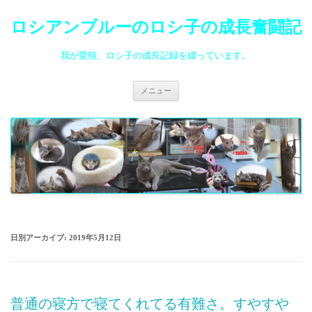
ロシアンブルーのロシ子の成長奮闘記
我が愛猫、ロシ子の成長記録を綴っています。
コ
メニュー
ン
テ
ン
ツ
へ
ス
キ
ッ
プ
日別アーカイブ:
2019年5月12日
普通の寝方で寝てくれてる有難さ。すやすや