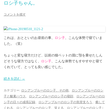
ロシ子ちゃん。
コメントを残す
これは、おとといのお昼前の事、
ロシ子
、こんな体勢で寝ていま
した。（笑）
ちょっと変な寝方だけど、以前の猫ベットの淵に顎を乗せたしん
どそうな寝方ではなく、
ロシ子
、こんな体勢でもすやすやと寝て
くれていて、とっても良い感じでした。
続きを読む
→
カテゴリー:
ロシアンブルーのロシ子、その他
、
ロシアンブルーのロシ
子と酸素ハウス
、
ロシアンブルーのロシ子の寝顔
、
ロシアンブルーのロ
シ子の日々の成長記録
、
ロシアンブルーのロシ子の気管支ろう
、
癒して
くれる、ロシアンブルーのロシ子
、
笑える、ロシアンブルーのロシ子
|