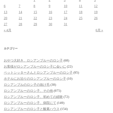
6
7
8
9
10
11
12
13
14
15
16
17
18
19
20
21
22
23
24
25
26
27
28
29
30
31
« 4月
6月 »
カテゴリー
おやつ大好き、ロシアンブルーのロシ子
(68)
お客様がロシアンブルーのロシ子に会いに
(22)
ペットシッターさんとロシアンブルーのロシ子
(95)
ホテルにお泊りのロシアンブルーのロシ子
(10)
ロシアンブルのロシ子の抜け毛
(38)
ロシアンブルーのロシ子、その他
(975)
ロシアンブルーのロシ子、初めての経験
(72)
ロシアンブルーのロシ子、病院にて
(149)
ロシアンブルーのロシ子と酸素ハウス
(154)