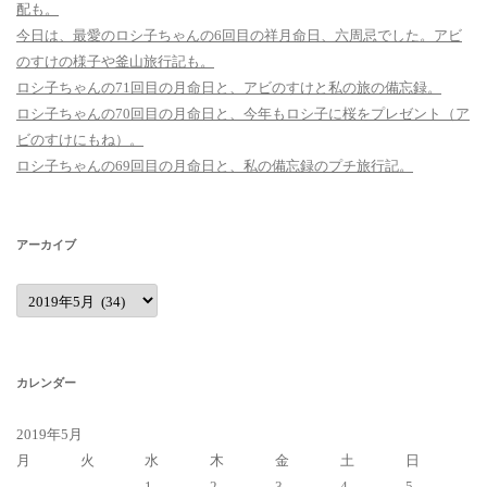
配も。
今日は、最愛のロシ子ちゃんの6回目の祥月命日、六周忌でした。アビ
のすけの様子や釜山旅行記も。
ロシ子ちゃんの71回目の月命日と、アビのすけと私の旅の備忘録。
ロシ子ちゃんの70回目の月命日と、今年もロシ子に桜をプレゼント（ア
ビのすけにもね）。
ロシ子ちゃんの69回目の月命日と、私の備忘録のプチ旅行記。
アーカイブ
ア
ー
カ
イ
ブ
カレンダー
2019年5月
月
火
水
木
金
土
日
1
2
3
4
5