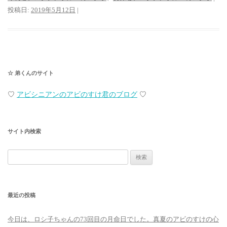
投稿日:
2019年5月12日
|
☆ 弟くんのサイト
♡
アビシニアンのアビのすけ君のブログ
♡
サイト内検索
検
索:
最近の投稿
今日は、ロシ子ちゃんの73回目の月命日でした。真夏のアビのすけの心