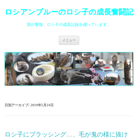
ロシアンブルーのロシ子の成長奮闘記
我が愛猫、ロシ子の成長記録を綴っています。
コ
メニュー
ン
テ
ン
ツ
へ
ス
キ
ッ
プ
日別アーカイブ:
2019年5月24日
ロシ子にブラッシング…、毛が鬼の様に抜け