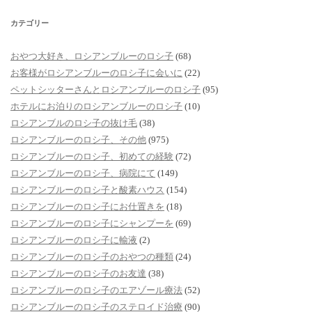
カテゴリー
おやつ大好き、ロシアンブルーのロシ子
(68)
お客様がロシアンブルーのロシ子に会いに
(22)
ペットシッターさんとロシアンブルーのロシ子
(95)
ホテルにお泊りのロシアンブルーのロシ子
(10)
ロシアンブルのロシ子の抜け毛
(38)
ロシアンブルーのロシ子、その他
(975)
ロシアンブルーのロシ子、初めての経験
(72)
ロシアンブルーのロシ子、病院にて
(149)
ロシアンブルーのロシ子と酸素ハウス
(154)
ロシアンブルーのロシ子にお仕置きを
(18)
ロシアンブルーのロシ子にシャンプーを
(69)
ロシアンブルーのロシ子に輸液
(2)
ロシアンブルーのロシ子のおやつの種類
(24)
ロシアンブルーのロシ子のお友達
(38)
ロシアンブルーのロシ子のエアゾール療法
(52)
ロシアンブルーのロシ子のステロイド治療
(90)