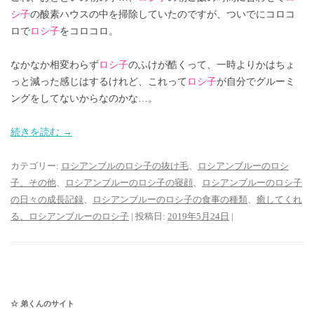
シ子
の酸素ハウスの中を掃除していたのですが、ついでにコロコ
ロで
ロシ子
をコロコロ。
なかなか相変わらず
ロシ子
のふけが酷くって、一時よりかはちょ
っと減った感じはするけれど、これって
ロシ子
が自分でグルーミ
ングをしてないからなのかな…。
続きを読む
→
カテゴリー:
ロシアンブルのロシ子の抜け毛
、
ロシアンブルーのロシ
子、その他
、
ロシアンブルーのロシ子の寝顔
、
ロシアンブルーのロシ子
の日々の成長記録
、
ロシアンブルーのロシ子の食事の種類
、
癒してくれ
る、ロシアンブルーのロシ子
| 投稿日:
2019年5月24日
|
☆ 弟くんのサイト