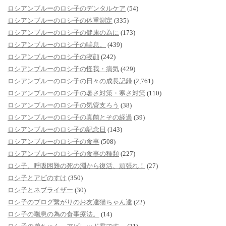
ロシアンブルーのロシ子のデンタルケア
(54)
ロシアンブルーのロシ子の体重測定
(335)
ロシアンブルーのロシ子の健康の為に
(173)
ロシアンブルーのロシ子の喘息。
(439)
ロシアンブルーのロシ子の寝顔
(242)
ロシアンブルーのロシ子の怪我・病気
(429)
ロシアンブルーのロシ子の日々の成長記録
(2,761)
ロシアンブルーのロシ子の暑さ対策・寒さ対策
(110)
ロシアンブルーのロシ子の気管支ろう
(38)
ロシアンブルーのロシ子の真菌とその経過
(39)
ロシアンブルーのロシ子の記念日
(143)
ロシアンブルーのロシ子の食事
(508)
ロシアンブルーのロシ子の食事の種類
(227)
ロシ子、呼吸困難の死の淵から復活、頑張れ！
(27)
ロシ子とアビのすけ
(350)
ロシ子とネブライザー
(30)
ロシ子のブログ繋がりのお友達猫ちゃん達
(22)
ロシ子の喘息の為の食事療法。
(14)