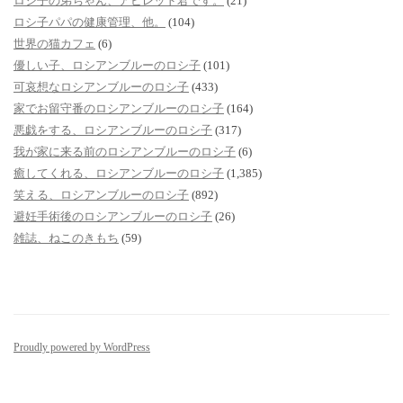
ロシ子の弟ちゃん、アビレッド君です。
(21)
ロシ子パパの健康管理、他。
(104)
世界の猫カフェ
(6)
優しい子、ロシアンブルーのロシ子
(101)
可哀想なロシアンブルーのロシ子
(433)
家でお留守番のロシアンブルーのロシ子
(164)
悪戯をする、ロシアンブルーのロシ子
(317)
我が家に来る前のロシアンブルーのロシ子
(6)
癒してくれる、ロシアンブルーのロシ子
(1,385)
笑える、ロシアンブルーのロシ子
(892)
避妊手術後のロシアンブルーのロシ子
(26)
雑誌、ねこのきもち
(59)
Proudly powered by WordPress