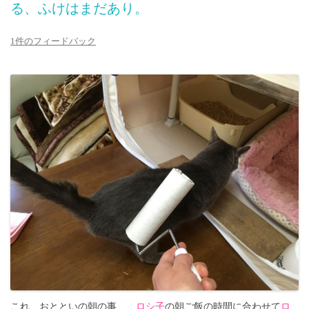
る、ふけはまだあり。
1件のフィードバック
これ、おとといの朝の事…、
ロシ子
の朝ご飯の時間に合わせて
ロ