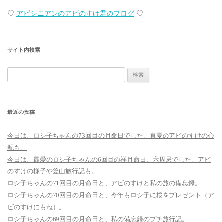
♡
アビシニアンのアビのすけ君のブログ
♡
サイト内検索
検
索:
最近の投稿
今日は、ロシ子ちゃんの73回目の月命日でした。真夏のアビのすけの心
配も。
今日は、最愛のロシ子ちゃんの6回目の祥月命日、六周忌でした。アビ
のすけの様子や釜山旅行記も。
ロシ子ちゃんの71回目の月命日と、アビのすけと私の旅の備忘録。
ロシ子ちゃんの70回目の月命日と、今年もロシ子に桜をプレゼント（ア
ビのすけにもね）。
ロシ子ちゃんの69回目の月命日と、私の備忘録のプチ旅行記。