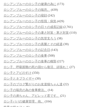
ロシアンブルーのロシ子の健康の為に
(173)
ロシアンブルーのロシ子の喘息。
(439)
ロシアンブルーのロシ子の寝顔
(242)
ロシアンブルーのロシ子の怪我・病気
(429)
ロシアンブルーのロシ子の日々の成長記録
(2,761)
ロシアンブルーのロシ子の暑さ対策・寒さ対策
(110)
ロシアンブルーのロシ子の気管支ろう
(38)
ロシアンブルーのロシ子の真菌とその経過
(39)
ロシアンブルーのロシ子の記念日
(143)
ロシアンブルーのロシ子の食事
(508)
ロシアンブルーのロシ子の食事の種類
(227)
ロシ子、呼吸困難の死の淵から復活、頑張れ！
(27)
ロシ子とアビのすけ
(350)
ロシ子とネブライザー
(30)
ロシ子のブログ繋がりのお友達猫ちゃん達
(22)
ロシ子の喘息の為の食事療法。
(14)
ロシ子の弟ちゃん、アビレッド君です。
(21)
ロシ子パパの健康管理、他。
(104)