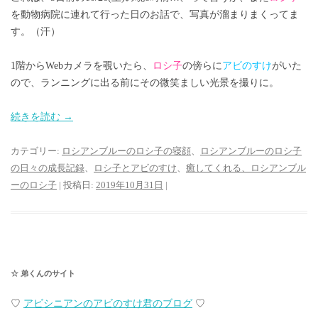
を動物病院に連れて行った日のお話で、写真が溜まりまくってま
す。（汗）
1階からWebカメラを覗いたら、
ロシ子
の傍らに
アビのすけ
がいた
ので、ランニングに出る前にその微笑ましい光景を撮りに。
続きを読む
→
カテゴリー:
ロシアンブルーのロシ子の寝顔
、
ロシアンブルーのロシ子
の日々の成長記録
、
ロシ子とアビのすけ
、
癒してくれる、ロシアンブル
ーのロシ子
| 投稿日:
2019年10月31日
|
☆ 弟くんのサイト
♡
アビシニアンのアビのすけ君のブログ
♡