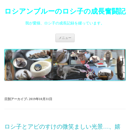
ロシアンブルーのロシ子の成長奮闘記
我が愛猫、ロシ子の成長記録を綴っています。
コ
メニュー
ン
テ
ン
ツ
へ
ス
キ
ッ
プ
日別アーカイブ:
2019年10月31日
ロシ子とアビのすけの微笑ましい光景…、嬉