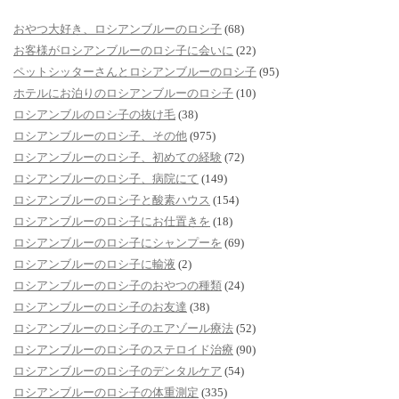
おやつ大好き、ロシアンブルーのロシ子
(68)
お客様がロシアンブルーのロシ子に会いに
(22)
ペットシッターさんとロシアンブルーのロシ子
(95)
ホテルにお泊りのロシアンブルーのロシ子
(10)
ロシアンブルのロシ子の抜け毛
(38)
ロシアンブルーのロシ子、その他
(975)
ロシアンブルーのロシ子、初めての経験
(72)
ロシアンブルーのロシ子、病院にて
(149)
ロシアンブルーのロシ子と酸素ハウス
(154)
ロシアンブルーのロシ子にお仕置きを
(18)
ロシアンブルーのロシ子にシャンプーを
(69)
ロシアンブルーのロシ子に輸液
(2)
ロシアンブルーのロシ子のおやつの種類
(24)
ロシアンブルーのロシ子のお友達
(38)
ロシアンブルーのロシ子のエアゾール療法
(52)
ロシアンブルーのロシ子のステロイド治療
(90)
ロシアンブルーのロシ子のデンタルケア
(54)
ロシアンブルーのロシ子の体重測定
(335)