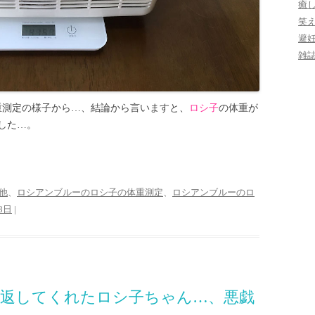
癒
笑
避
雑
重測定の様子から…、結論から言いますと、
ロシ子
の体重が
した…。
他
、
ロシアンブルーのロシ子の体重測定
、
ロシアンブルーのロ
8日
|
り返してくれたロシ子ちゃん…、悪戯