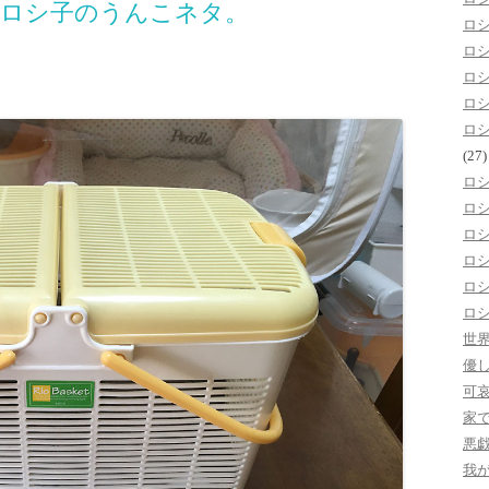
 ロシ子のうんこネタ。
ロ
ロ
ロ
ロ
ロ
(27)
ロ
ロ
ロ
ロ
ロ
ロ
世
優
可
家
悪
我