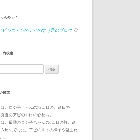
弟くんのサイト
アビシニアンのアビのすけ君のブログ
♡
ト内検索
の投稿
日は、ロシ子ちゃんの73回目の月命日でし
。真夏のアビのすけの心配も。
日は、最愛のロシ子ちゃんの6回目の祥月命
、六周忌でした。アビのすけの様子や釜山旅
記も。