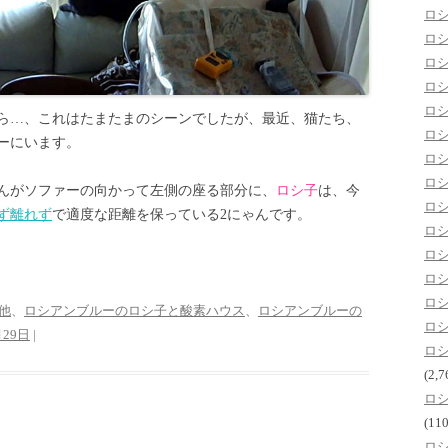
ロ
ロ
ロ
ロ
ロ
ら…、これはたまたまのシーンでしたが、最近、猫たち、
ロ
ーにいます。
ロ
ロ
んがソファーの向かって左側の座る部分に、
ロシ子
は、今
ロ
ず離れず
で適度な距離を保っている2にゃんです。
ロ
ロ
ロ
ロ
他
、
ロシアンブルーのロシ子と酸素ハウス
、
ロシアンブルーの
ロ
月29日
|
ロ
(2,7
ロ
(110
ロ