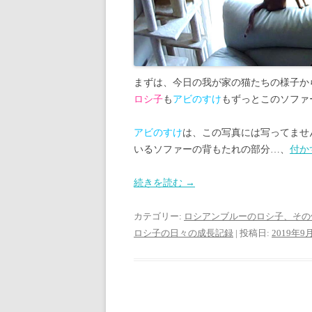
まずは、今日の我が家の猫たちの様子か
ロシ子
も
アビのすけ
もずっとこのソファ
アビのすけ
は、この写真には写ってませ
いるソファーの背もたれの部分…、
付か
続きを読む
→
カテゴリー:
ロシアンブルーのロシ子、その
ロシ子の日々の成長記録
| 投稿日:
2019年9