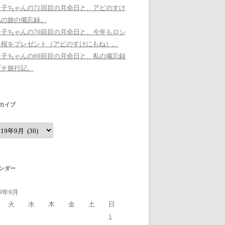
シ子ちゃんの71回目の月命日と、アビのすけ
私の旅の備忘録。
シ子ちゃんの70回目の月命日と、今年もロシ
に桜をプレゼント（アビのすけにもね）。
シ子ちゃんの69回目の月命日と、私の備忘録
プチ旅行記。
カイブ
ンダー
19年9月
火
水
木
金
土
日
1