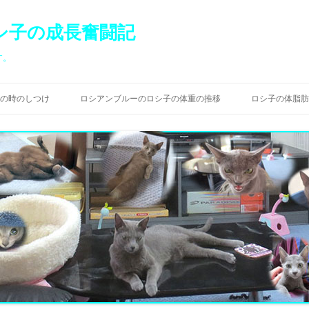
シ子の成長奮闘記
す。
コ
ン
の時のしつけ
ロシアンブルーのロシ子の体重の推移
ロシ子の体脂肪
テ
ン
ツ
へ
ス
キ
ッ
プ