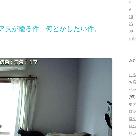
2
9
16
23
ア臭が籠る件、何とかしたい件。
30
« 8
カテ
お
お
ペ
(95)
ホ
ロ
ロ
ロ
ロ