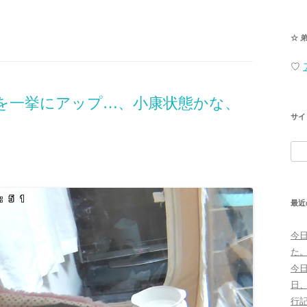
☆ 
♡
を一挙にアップ…、小康状態かな、
サイ
検
索:
最近
今
た
今
日
行