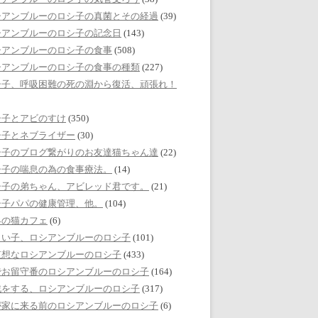
シアンブルーのロシ子の真菌とその経過
(39)
シアンブルーのロシ子の記念日
(143)
シアンブルーのロシ子の食事
(508)
シアンブルーのロシ子の食事の種類
(227)
シ子、呼吸困難の死の淵から復活、頑張れ！
シ子とアビのすけ
(350)
シ子とネブライザー
(30)
シ子のブログ繋がりのお友達猫ちゃん達
(22)
シ子の喘息の為の食事療法。
(14)
シ子の弟ちゃん、アビレッド君です。
(21)
シ子パパの健康管理、他。
(104)
界の猫カフェ
(6)
しい子、ロシアンブルーのロシ子
(101)
哀想なロシアンブルーのロシ子
(433)
でお留守番のロシアンブルーのロシ子
(164)
戯をする、ロシアンブルーのロシ子
(317)
が家に来る前のロシアンブルーのロシ子
(6)