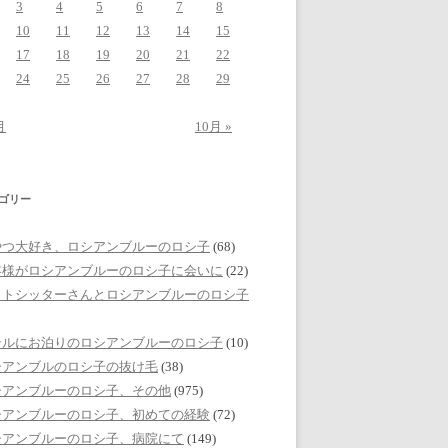
3
4
5
6
7
8
10
11
12
13
14
15
17
18
19
20
21
22
24
25
26
27
28
29
月
10月 »
ゴリー
やつ大好き、ロシアンブルーのロシ子
(68)
客様がロシアンブルーのロシ子に会いに
(22)
ットシッターさんとロシアンブルーのロシ子
テルにお泊りのロシアンブルーのロシ子
(10)
シアンブルのロシ子の抜け毛
(38)
シアンブルーのロシ子、その他
(975)
シアンブルーのロシ子、初めての経験
(72)
シアンブルーのロシ子、病院にて
(149)