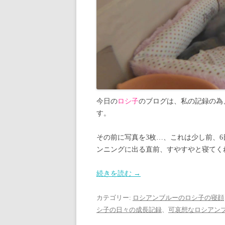
今日の
ロシ子
のブログは、私の記録の為
す。
その前に写真を3枚…、これは少し前、6日前
ンニングに出る直前、すやすやと寝てく
続きを読む
→
カテゴリー:
ロシアンブルーのロシ子の寝顔
シ子の日々の成長記録
、
可哀想なロシアン