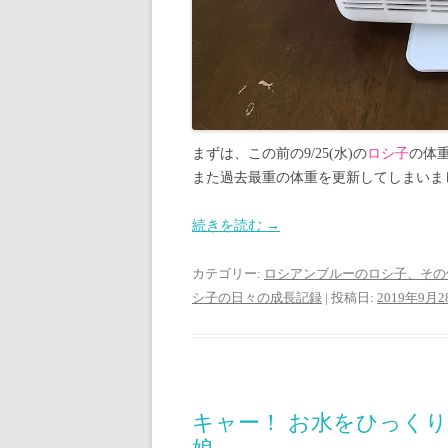
まずは、この前の9/25(水)の
ロシ子
の体
また過去最重の体重を更新してしまいま
続きを読む
→
カテゴリー:
ロシアンブルーのロシ子、その
シ子の日々の成長記録
| 投稿日:
2019年9月2
キャー！ お水をひっく