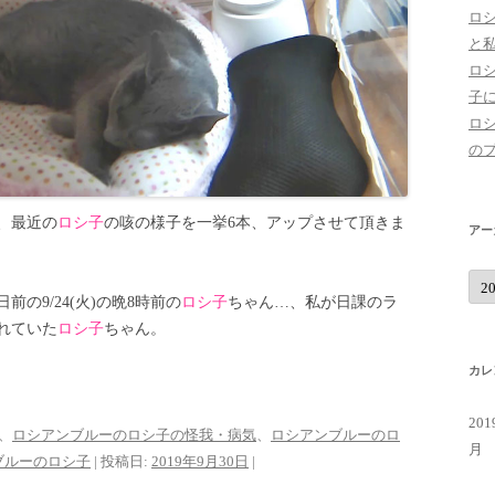
ロ
と
ロ
子
ロ
の
、最近の
ロシ子
の咳の様子を一挙6本、アップさせて頂きま
アー
ア
ー
の9/24(火)の晩8時前の
ロシ子
ちゃん…、私が日課のラ
カ
イ
れていた
ロシ子
ちゃん。
ブ
カレ
20
、
ロシアンブルーのロシ子の怪我・病気
、
ロシアンブルーのロ
月
ブルーのロシ子
| 投稿日:
2019年9月30日
|