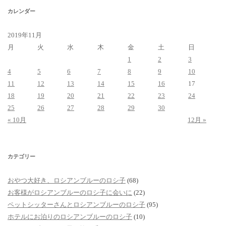
カレンダー
2019年11月
月
火
水
木
金
土
日
1
2
3
4
5
6
7
8
9
10
11
12
13
14
15
16
17
18
19
20
21
22
23
24
25
26
27
28
29
30
« 10月
12月 »
カテゴリー
おやつ大好き、ロシアンブルーのロシ子
(68)
お客様がロシアンブルーのロシ子に会いに
(22)
ペットシッターさんとロシアンブルーのロシ子
(95)
ホテルにお泊りのロシアンブルーのロシ子
(10)