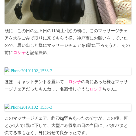
既に、この日の翌々日の11/4(土･祝)の朝に、このマッサージチェ
アを大型ごみで取りに来てもらう様、神戸市にお願いをしていた
ので、思い出した様にマッサージチェアを1階に下ろそうと、その
前に
ロシ子
と記念撮影。
ほぼ、キャットテントを置いて、
ロシ子
の為にあった様なマッサ
ージチェアだったもんね…、名残惜しそうな
ロシ子
ちゃん。
このマッサージチェア、約70kg弱もあったのですが、この後、何
とか1人で1階に下して、大型ごみ収集の日の当日に、バタバタと
慌てる事もなく、外に出せて良かったです。