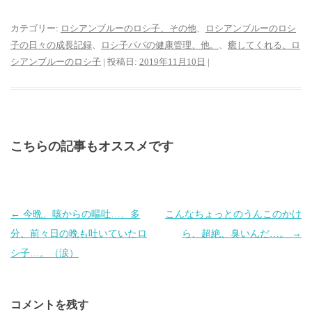
カテゴリー:
ロシアンブルーのロシ子、その他
、
ロシアンブルーのロシ
子の日々の成長記録
、
ロシ子パパの健康管理、他。
、
癒してくれる、ロ
シアンブルーのロシ子
| 投稿日:
2019年11月10日
|
こちらの記事もオススメです
投
←
今晩、咳からの嘔吐…、多
こんなちょっとのうんこのかけ
稿
分、前々日の晩も吐いていたロ
ら、超絶、臭いんだ…。
→
ナ
シ子…。（涙）
ビ
ゲ
コメントを残す
ー