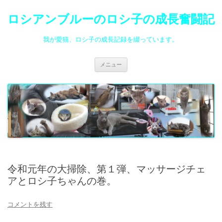
ロシアンブルーのロシ子の成長奮闘記
我が愛猫、ロシ子の成長記録を綴っています。
コ
メニュー
ン
テ
ン
ツ
へ
ス
キ
ッ
プ
令和元年の大掃除、第１弾、マッサージチェ
アとロシ子ちゃんの巻。
コメントを残す