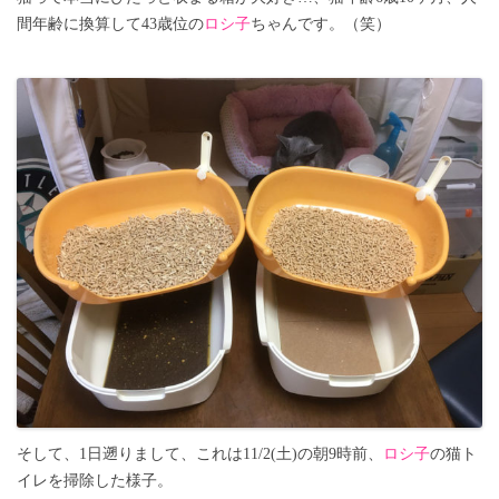
間年齢に換算して43歳位の
ロシ子
ちゃんです。（笑）
そして、1日遡りまして、これは11/2(土)の朝9時前、
ロシ子
の猫ト
イレを掃除した様子。