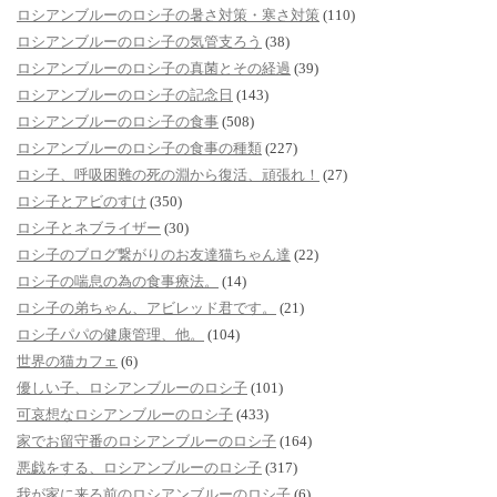
ロシアンブルーのロシ子の暑さ対策・寒さ対策
(110)
ロシアンブルーのロシ子の気管支ろう
(38)
ロシアンブルーのロシ子の真菌とその経過
(39)
ロシアンブルーのロシ子の記念日
(143)
ロシアンブルーのロシ子の食事
(508)
ロシアンブルーのロシ子の食事の種類
(227)
ロシ子、呼吸困難の死の淵から復活、頑張れ！
(27)
ロシ子とアビのすけ
(350)
ロシ子とネブライザー
(30)
ロシ子のブログ繋がりのお友達猫ちゃん達
(22)
ロシ子の喘息の為の食事療法。
(14)
ロシ子の弟ちゃん、アビレッド君です。
(21)
ロシ子パパの健康管理、他。
(104)
世界の猫カフェ
(6)
優しい子、ロシアンブルーのロシ子
(101)
可哀想なロシアンブルーのロシ子
(433)
家でお留守番のロシアンブルーのロシ子
(164)
悪戯をする、ロシアンブルーのロシ子
(317)
我が家に来る前のロシアンブルーのロシ子
(6)