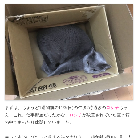
まずは、ちょうど1週間前の11/3(日)の午後7時過ぎの
ロシ子
ちゃ
ん、これ、仕事部屋だったかな、
ロシ子
が放置されていた空き箱
の中でまったり休憩していました。
猫って本当にぴたっと収まる箱が大好き…、猫年齢6歳10ヶ月、人