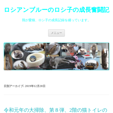
ロシアンブルーのロシ子の成長奮闘記
我が愛猫、ロシ子の成長記録を綴っています。
コ
メニュー
ン
テ
ン
ツ
へ
ス
キ
ッ
プ
日別アーカイブ:
2019年12月20日
令和元年の大掃除、第８弾、2階の猫トイレの