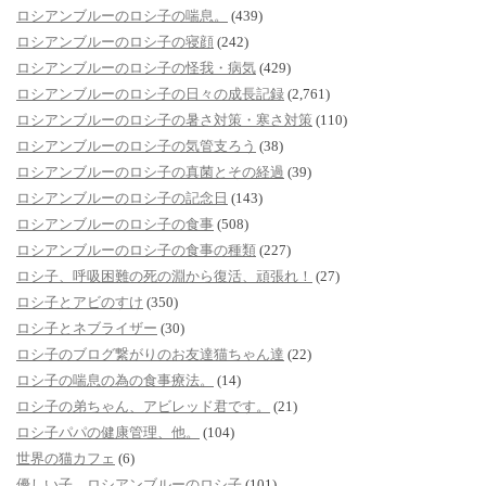
ロシアンブルーのロシ子の喘息。
(439)
ロシアンブルーのロシ子の寝顔
(242)
ロシアンブルーのロシ子の怪我・病気
(429)
ロシアンブルーのロシ子の日々の成長記録
(2,761)
ロシアンブルーのロシ子の暑さ対策・寒さ対策
(110)
ロシアンブルーのロシ子の気管支ろう
(38)
ロシアンブルーのロシ子の真菌とその経過
(39)
ロシアンブルーのロシ子の記念日
(143)
ロシアンブルーのロシ子の食事
(508)
ロシアンブルーのロシ子の食事の種類
(227)
ロシ子、呼吸困難の死の淵から復活、頑張れ！
(27)
ロシ子とアビのすけ
(350)
ロシ子とネブライザー
(30)
ロシ子のブログ繋がりのお友達猫ちゃん達
(22)
ロシ子の喘息の為の食事療法。
(14)
ロシ子の弟ちゃん、アビレッド君です。
(21)
ロシ子パパの健康管理、他。
(104)
世界の猫カフェ
(6)
優しい子、ロシアンブルーのロシ子
(101)