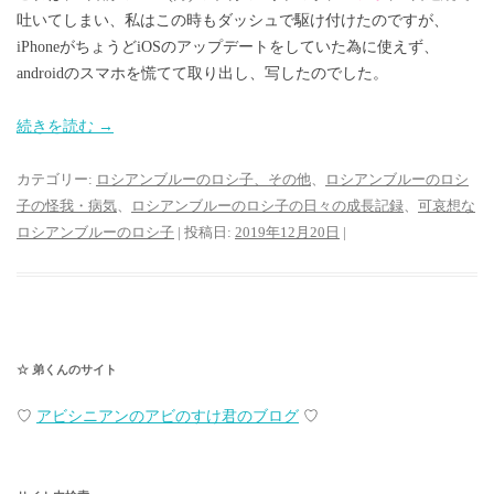
吐いてしまい、私はこの時もダッシュで駆け付けたのですが、
iPhoneがちょうどiOSのアップデートをしていた為に使えず、
androidのスマホを慌てて取り出し、写したのでした。
続きを読む
→
カテゴリー:
ロシアンブルーのロシ子、その他
、
ロシアンブルーのロシ
子の怪我・病気
、
ロシアンブルーのロシ子の日々の成長記録
、
可哀想な
ロシアンブルーのロシ子
| 投稿日:
2019年12月20日
|
☆ 弟くんのサイト
♡
アビシニアンのアビのすけ君のブログ
♡