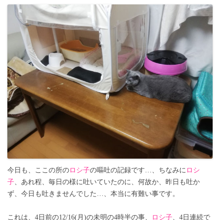
今日も、ここの所の
ロシ子
の嘔吐の記録です…、ちなみに
ロシ
子
、あれ程、毎日の様に吐いていたのに、何故か、昨日も吐か
ず、今日も吐きませんでした…、本当に有難い事です。
これは、4日前の12/16(月)の未明の4時半の事、
ロシ子
、4日連続で