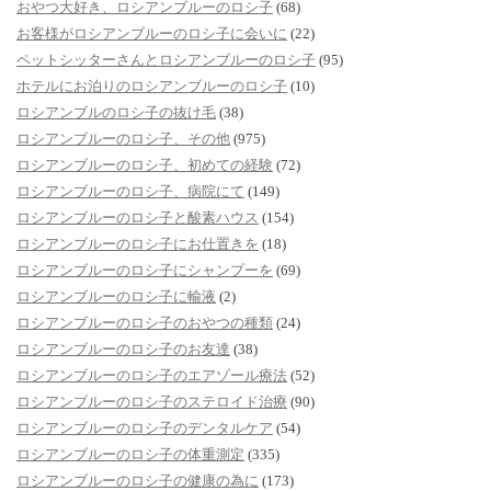
おやつ大好き、ロシアンブルーのロシ子
(68)
お客様がロシアンブルーのロシ子に会いに
(22)
ペットシッターさんとロシアンブルーのロシ子
(95)
ホテルにお泊りのロシアンブルーのロシ子
(10)
ロシアンブルのロシ子の抜け毛
(38)
ロシアンブルーのロシ子、その他
(975)
ロシアンブルーのロシ子、初めての経験
(72)
ロシアンブルーのロシ子、病院にて
(149)
ロシアンブルーのロシ子と酸素ハウス
(154)
ロシアンブルーのロシ子にお仕置きを
(18)
ロシアンブルーのロシ子にシャンプーを
(69)
ロシアンブルーのロシ子に輸液
(2)
ロシアンブルーのロシ子のおやつの種類
(24)
ロシアンブルーのロシ子のお友達
(38)
ロシアンブルーのロシ子のエアゾール療法
(52)
ロシアンブルーのロシ子のステロイド治療
(90)
ロシアンブルーのロシ子のデンタルケア
(54)
ロシアンブルーのロシ子の体重測定
(335)
ロシアンブルーのロシ子の健康の為に
(173)