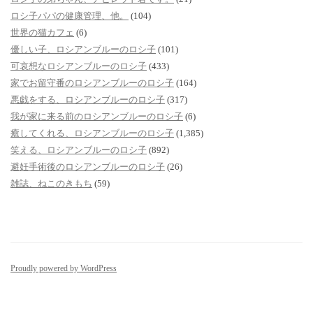
ロシ子パパの健康管理、他。
(104)
世界の猫カフェ
(6)
優しい子、ロシアンブルーのロシ子
(101)
可哀想なロシアンブルーのロシ子
(433)
家でお留守番のロシアンブルーのロシ子
(164)
悪戯をする、ロシアンブルーのロシ子
(317)
我が家に来る前のロシアンブルーのロシ子
(6)
癒してくれる、ロシアンブルーのロシ子
(1,385)
笑える、ロシアンブルーのロシ子
(892)
避妊手術後のロシアンブルーのロシ子
(26)
雑誌、ねこのきもち
(59)
Proudly powered by WordPress