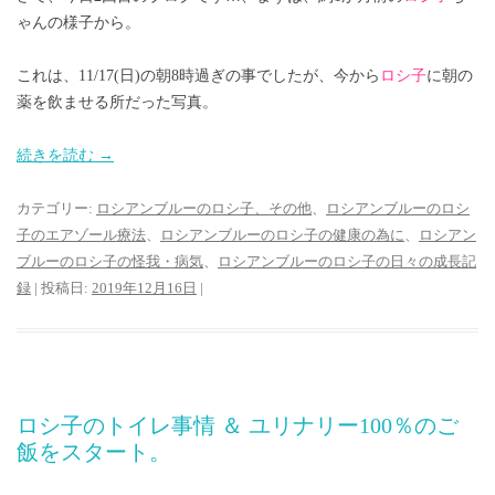
ゃんの様子から。
これは、11/17(日)の朝8時過ぎの事でしたが、今から
ロシ子
に朝の
薬を飲ませる所だった写真。
続きを読む
→
カテゴリー:
ロシアンブルーのロシ子、その他
、
ロシアンブルーのロシ
子のエアゾール療法
、
ロシアンブルーのロシ子の健康の為に
、
ロシアン
ブルーのロシ子の怪我・病気
、
ロシアンブルーのロシ子の日々の成長記
録
| 投稿日:
2019年12月16日
|
ロシ子のトイレ事情 ＆ ユリナリー100％のご
飯をスタート。