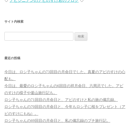
♡
アビシニアンのアビのすけ君のブログ
♡
サイト内検索
検
索:
最近の投稿
今日は、ロシ子ちゃんの73回目の月命日でした。真夏のアビのすけの心
配も。
今日は、最愛のロシ子ちゃんの6回目の祥月命日、六周忌でした。アビ
のすけの様子や釜山旅行記も。
ロシ子ちゃんの71回目の月命日と、アビのすけと私の旅の備忘録。
ロシ子ちゃんの70回目の月命日と、今年もロシ子に桜をプレゼント（ア
ビのすけにもね）。
ロシ子ちゃんの69回目の月命日と、私の備忘録のプチ旅行記。