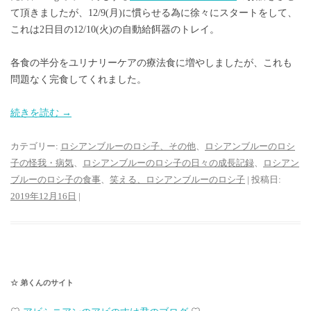
て頂きましたが、12/9(月)に慣らせる為に徐々にスタートをして、
これは2日目の12/10(火)の自動給餌器のトレイ。
各食の半分をユリナリーケアの療法食に増やしましたが、これも
問題なく完食してくれました。
続きを読む
→
カテゴリー:
ロシアンブルーのロシ子、その他
、
ロシアンブルーのロシ
子の怪我・病気
、
ロシアンブルーのロシ子の日々の成長記録
、
ロシアン
ブルーのロシ子の食事
、
笑える、ロシアンブルーのロシ子
| 投稿日:
2019年12月16日
|
☆ 弟くんのサイト