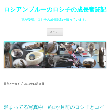
ロシアンブルーのロシ子の成長奮闘記
我が愛猫、ロシ子の成長記録を綴っています。
コ
メニュー
ン
テ
ン
ツ
へ
ス
キ
ッ
プ
日別アーカイブ:
2019年12月16日
溜まってる写真④ 約1か月前のロシ子とコイ