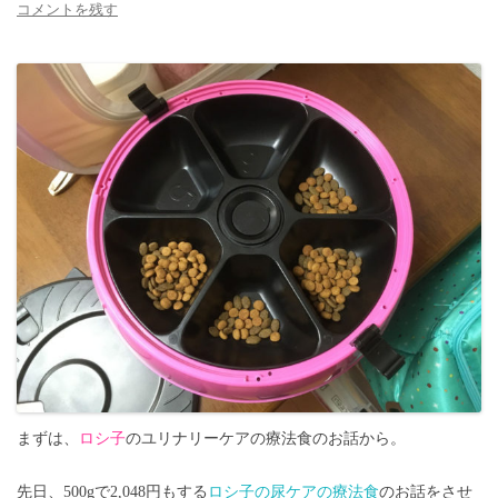
コメントを残す
まずは、
ロシ子
のユリナリーケアの療法食のお話から。
先日、500gで2,048円もする
ロシ子の尿ケアの療法食
のお話をさせ