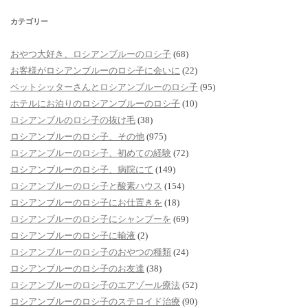
カテゴリー
おやつ大好き、ロシアンブルーのロシ子
(68)
お客様がロシアンブルーのロシ子に会いに
(22)
ペットシッターさんとロシアンブルーのロシ子
(95)
ホテルにお泊りのロシアンブルーのロシ子
(10)
ロシアンブルのロシ子の抜け毛
(38)
ロシアンブルーのロシ子、その他
(975)
ロシアンブルーのロシ子、初めての経験
(72)
ロシアンブルーのロシ子、病院にて
(149)
ロシアンブルーのロシ子と酸素ハウス
(154)
ロシアンブルーのロシ子にお仕置きを
(18)
ロシアンブルーのロシ子にシャンプーを
(69)
ロシアンブルーのロシ子に輸液
(2)
ロシアンブルーのロシ子のおやつの種類
(24)
ロシアンブルーのロシ子のお友達
(38)
ロシアンブルーのロシ子のエアゾール療法
(52)
ロシアンブルーのロシ子のステロイド治療
(90)