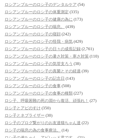
ロシアンブルーのロシ子のデンタルケア
(54)
ロシアンブルーのロシ子の体重測定
(335)
ロシアンブルーのロシ子の健康の為に
(173)
ロシアンブルーのロシ子の喘息。
(439)
ロシアンブルーのロシ子の寝顔
(242)
ロシアンブルーのロシ子の怪我・病気
(429)
ロシアンブルーのロシ子の日々の成長記録
(2,761)
ロシアンブルーのロシ子の暑さ対策・寒さ対策
(110)
ロシアンブルーのロシ子の気管支ろう
(38)
ロシアンブルーのロシ子の真菌とその経過
(39)
ロシアンブルーのロシ子の記念日
(143)
ロシアンブルーのロシ子の食事
(508)
ロシアンブルーのロシ子の食事の種類
(227)
ロシ子、呼吸困難の死の淵から復活、頑張れ！
(27)
ロシ子とアビのすけ
(350)
ロシ子とネブライザー
(30)
ロシ子のブログ繋がりのお友達猫ちゃん達
(22)
ロシ子の喘息の為の食事療法。
(14)
ロシ子の弟ちゃん、アビレッド君です。
(21)