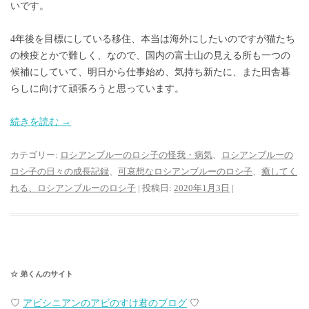
いです。
4年後を目標にしている移住、本当は海外にしたいのですが猫たち
の検疫とかで難しく、なので、国内の富士山の見える所も一つの
候補にしていて、明日から仕事始め、気持ち新たに、また田舎暮
らしに向けて頑張ろうと思っています。
続きを読む
→
カテゴリー:
ロシアンブルーのロシ子の怪我・病気
、
ロシアンブルーの
ロシ子の日々の成長記録
、
可哀想なロシアンブルーのロシ子
、
癒してく
れる、ロシアンブルーのロシ子
| 投稿日:
2020年1月3日
|
☆ 弟くんのサイト
♡
アビシニアンのアビのすけ君のブログ
♡