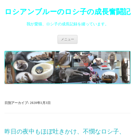
ロシアンブルーのロシ子の成長奮闘記
我が愛猫、ロシ子の成長記録を綴っています。
コ
メニュー
ン
テ
ン
ツ
へ
ス
キ
ッ
プ
日別アーカイブ:
2020年1月3日
昨日の夜中もほぼ吐きかけ、不憫なロシ子、