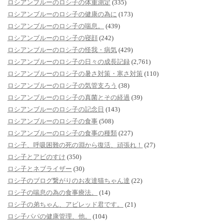
ロシアンブルーのロシ子の体重測定
(335)
ロシアンブルーのロシ子の健康の為に
(173)
ロシアンブルーのロシ子の喘息。
(439)
ロシアンブルーのロシ子の寝顔
(242)
ロシアンブルーのロシ子の怪我・病気
(429)
ロシアンブルーのロシ子の日々の成長記録
(2,761)
ロシアンブルーのロシ子の暑さ対策・寒さ対策
(110)
ロシアンブルーのロシ子の気管支ろう
(38)
ロシアンブルーのロシ子の真菌とその経過
(39)
ロシアンブルーのロシ子の記念日
(143)
ロシアンブルーのロシ子の食事
(508)
ロシアンブルーのロシ子の食事の種類
(227)
ロシ子、呼吸困難の死の淵から復活、頑張れ！
(27)
ロシ子とアビのすけ
(350)
ロシ子とネブライザー
(30)
ロシ子のブログ繋がりのお友達猫ちゃん達
(22)
ロシ子の喘息の為の食事療法。
(14)
ロシ子の弟ちゃん、アビレッド君です。
(21)
ロシ子パパの健康管理、他。
(104)