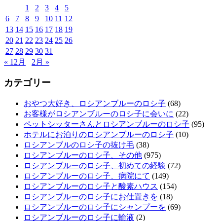
1
2
3
4
5
6
7
8
9
10
11
12
13
14
15
16
17
18
19
20
21
22
23
24
25
26
27
28
29
30
31
« 12月
2月 »
カテゴリー
おやつ大好き、ロシアンブルーのロシ子
(68)
お客様がロシアンブルーのロシ子に会いに
(22)
ペットシッターさんとロシアンブルーのロシ子
(95)
ホテルにお泊りのロシアンブルーのロシ子
(10)
ロシアンブルのロシ子の抜け毛
(38)
ロシアンブルーのロシ子、その他
(975)
ロシアンブルーのロシ子、初めての経験
(72)
ロシアンブルーのロシ子、病院にて
(149)
ロシアンブルーのロシ子と酸素ハウス
(154)
ロシアンブルーのロシ子にお仕置きを
(18)
ロシアンブルーのロシ子にシャンプーを
(69)
ロシアンブルーのロシ子に輸液
(2)