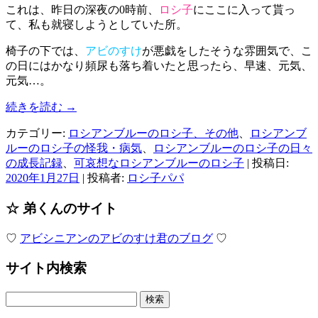
これは、昨日の深夜の0時前、
ロシ子
にここに入って貰っ
て、私も就寝しようとしていた所。
椅子の下では、
アビのすけ
が悪戯をしたそうな雰囲気で、こ
の日にはかなり頻尿も落ち着いたと思ったら、早速、元気、
元気…。
続きを読む
→
カテゴリー:
ロシアンブルーのロシ子、その他
、
ロシアンブ
ルーのロシ子の怪我・病気
、
ロシアンブルーのロシ子の日々
の成長記録
、
可哀想なロシアンブルーのロシ子
| 投稿日:
2020年1月27日
|
投稿者:
ロシ子パパ
☆ 弟くんのサイト
♡
アビシニアンのアビのすけ君のブログ
♡
サイト内検索
検
索: