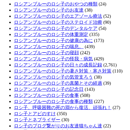
ロシアンブルーのロシ子のおやつの種類
(24)
ロシアンブルーのロシ子のお友達
(38)
ロシアンブルーのロシ子のエアゾール療法
(52)
ロシアンブルーのロシ子のステロイド治療
(90)
ロシアンブルーのロシ子のデンタルケア
(54)
ロシアンブルーのロシ子の体重測定
(335)
ロシアンブルーのロシ子の健康の為に
(173)
ロシアンブルーのロシ子の喘息。
(439)
ロシアンブルーのロシ子の寝顔
(242)
ロシアンブルーのロシ子の怪我・病気
(429)
ロシアンブルーのロシ子の日々の成長記録
(2,761)
ロシアンブルーのロシ子の暑さ対策・寒さ対策
(110)
ロシアンブルーのロシ子の気管支ろう
(38)
ロシアンブルーのロシ子の真菌とその経過
(39)
ロシアンブルーのロシ子の記念日
(143)
ロシアンブルーのロシ子の食事
(508)
ロシアンブルーのロシ子の食事の種類
(227)
ロシ子、呼吸困難の死の淵から復活、頑張れ！
(27)
ロシ子とアビのすけ
(350)
ロシ子とネブライザー
(30)
ロシ子のブログ繋がりのお友達猫ちゃん達
(22)