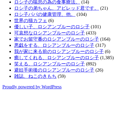
ロシ子の喘息の為の食事療法。
(14)
ロシ子の弟ちゃん、アビレッド君です。
(21)
ロシ子パパの健康管理、他。
(104)
世界の猫カフェ
(6)
優しい子、ロシアンブルーのロシ子
(101)
可哀想なロシアンブルーのロシ子
(433)
家でお留守番のロシアンブルーのロシ子
(164)
悪戯をする、ロシアンブルーのロシ子
(317)
我が家に来る前のロシアンブルーのロシ子
(6)
癒してくれる、ロシアンブルーのロシ子
(1,385)
笑える、ロシアンブルーのロシ子
(892)
避妊手術後のロシアンブルーのロシ子
(26)
雑誌、ねこのきもち
(59)
Proudly powered by WordPress