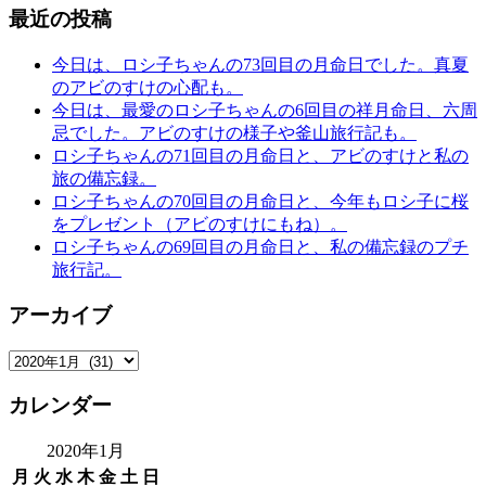
最近の投稿
今日は、ロシ子ちゃんの73回目の月命日でした。真夏
のアビのすけの心配も。
今日は、最愛のロシ子ちゃんの6回目の祥月命日、六周
忌でした。アビのすけの様子や釜山旅行記も。
ロシ子ちゃんの71回目の月命日と、アビのすけと私の
旅の備忘録。
ロシ子ちゃんの70回目の月命日と、今年もロシ子に桜
をプレゼント（アビのすけにもね）。
ロシ子ちゃんの69回目の月命日と、私の備忘録のプチ
旅行記。
アーカイブ
ア
ー
カレンダー
カ
イ
2020年1月
ブ
月
火
水
木
金
土
日