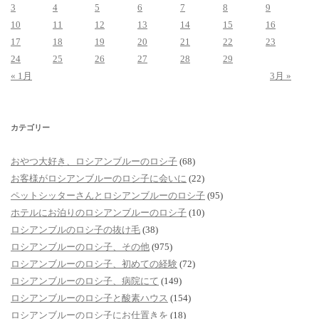
3
4
5
6
7
8
9
10
11
12
13
14
15
16
17
18
19
20
21
22
23
24
25
26
27
28
29
« 1月
3月 »
カテゴリー
おやつ大好き、ロシアンブルーのロシ子
(68)
お客様がロシアンブルーのロシ子に会いに
(22)
ペットシッターさんとロシアンブルーのロシ子
(95)
ホテルにお泊りのロシアンブルーのロシ子
(10)
ロシアンブルのロシ子の抜け毛
(38)
ロシアンブルーのロシ子、その他
(975)
ロシアンブルーのロシ子、初めての経験
(72)
ロシアンブルーのロシ子、病院にて
(149)
ロシアンブルーのロシ子と酸素ハウス
(154)
ロシアンブルーのロシ子にお仕置きを
(18)