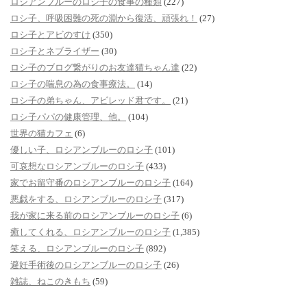
ロシアンブルーのロシ子の食事の種類
(227)
ロシ子、呼吸困難の死の淵から復活、頑張れ！
(27)
ロシ子とアビのすけ
(350)
ロシ子とネブライザー
(30)
ロシ子のブログ繋がりのお友達猫ちゃん達
(22)
ロシ子の喘息の為の食事療法。
(14)
ロシ子の弟ちゃん、アビレッド君です。
(21)
ロシ子パパの健康管理、他。
(104)
世界の猫カフェ
(6)
優しい子、ロシアンブルーのロシ子
(101)
可哀想なロシアンブルーのロシ子
(433)
家でお留守番のロシアンブルーのロシ子
(164)
悪戯をする、ロシアンブルーのロシ子
(317)
我が家に来る前のロシアンブルーのロシ子
(6)
癒してくれる、ロシアンブルーのロシ子
(1,385)
笑える、ロシアンブルーのロシ子
(892)
避妊手術後のロシアンブルーのロシ子
(26)
雑誌、ねこのきもち
(59)