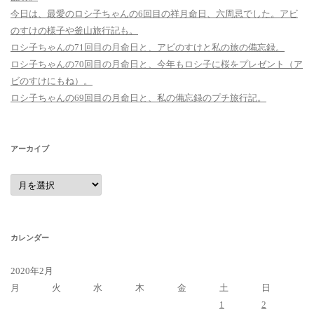
今日は、最愛のロシ子ちゃんの6回目の祥月命日、六周忌でした。アビ
のすけの様子や釜山旅行記も。
ロシ子ちゃんの71回目の月命日と、アビのすけと私の旅の備忘録。
ロシ子ちゃんの70回目の月命日と、今年もロシ子に桜をプレゼント（ア
ビのすけにもね）。
ロシ子ちゃんの69回目の月命日と、私の備忘録のプチ旅行記。
アーカイブ
ア
ー
カ
イ
ブ
カレンダー
2020年2月
月
火
水
木
金
土
日
1
2