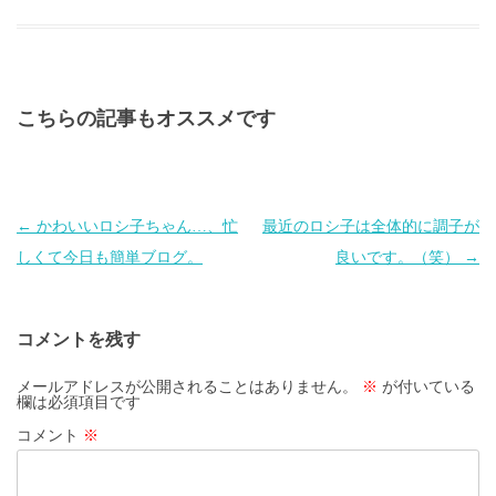
こちらの記事もオススメです
投
←
かわいいロシ子ちゃん…、忙
最近のロシ子は全体的に調子が
稿
しくて今日も簡単ブログ。
良いです。（笑）
→
ナ
ビ
コメントを残す
ゲ
ー
メールアドレスが公開されることはありません。
※
が付いている
欄は必須項目です
シ
コメント
※
ョ
ン