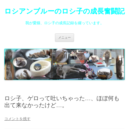
ロシアンブルーのロシ子の成長奮闘記
我が愛猫、ロシ子の成長記録を綴っています。
コ
メニュー
ン
テ
ン
ツ
へ
ス
キ
ッ
プ
ロシ子、ゲロって吐いちゃった…、ほぼ何も
出て来なかったけど…。
コメントを残す