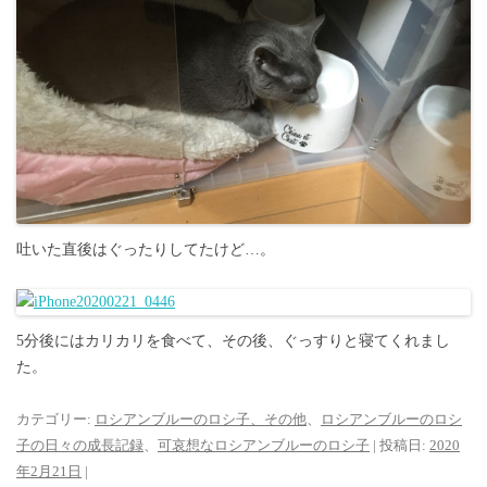
吐いた直後はぐったりしてたけど…。
5分後にはカリカリを食べて、その後、ぐっすりと寝てくれまし
た。
カテゴリー:
ロシアンブルーのロシ子、その他
、
ロシアンブルーのロシ
子の日々の成長記録
、
可哀想なロシアンブルーのロシ子
| 投稿日:
2020
年2月21日
|