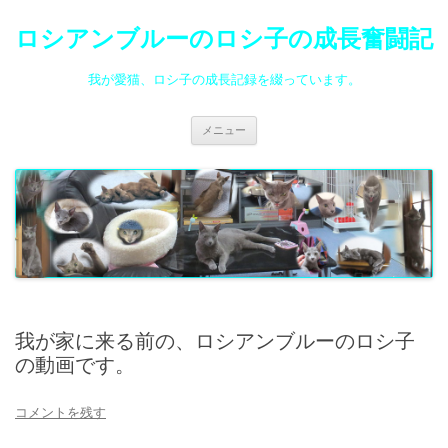
ロシアンブルーのロシ子の成長奮闘記
我が愛猫、ロシ子の成長記録を綴っています。
コ
メニュー
ン
テ
ン
ツ
へ
ス
キ
ッ
プ
我が家に来る前の、ロシアンブルーのロシ子
の動画です。
コメントを残す