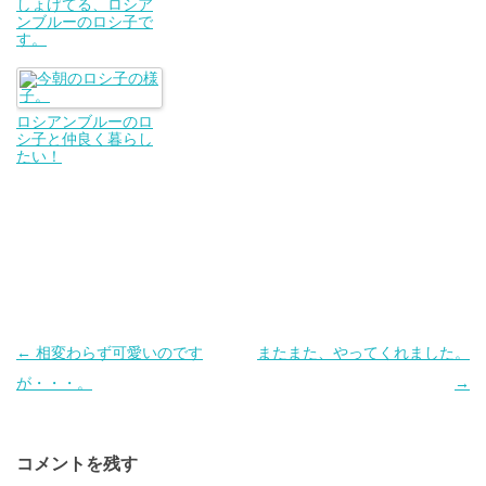
しょげてる、ロシア
ンブルーのロシ子で
す。
ロシアンブルーのロ
シ子と仲良く暮らし
たい！
投
←
相変わらず可愛いのです
またまた、やってくれました。
稿
が・・・。
→
ナ
ビ
コメントを残す
ゲ