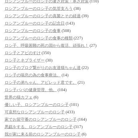
ロシアンブルーのロシ子の暑さ対策・寒さ対策
(110)
ロシアンブルーのロシ子の気管支ろう
(38)
ロシアンブルーのロシ子の真菌とその経過
(39)
ロシアンブルーのロシ子の記念日
(143)
ロシアンブルーのロシ子の食事
(508)
ロシアンブルーのロシ子の食事の種類
(227)
ロシ子、呼吸困難の死の淵から復活、頑張れ！
(27)
ロシ子とアビのすけ
(350)
ロシ子とネブライザー
(30)
ロシ子のブログ繋がりのお友達猫ちゃん達
(22)
ロシ子の喘息の為の食事療法。
(14)
ロシ子の弟ちゃん、アビレッド君です。
(21)
ロシ子パパの健康管理、他。
(104)
世界の猫カフェ
(6)
優しい子、ロシアンブルーのロシ子
(101)
可哀想なロシアンブルーのロシ子
(433)
家でお留守番のロシアンブルーのロシ子
(164)
悪戯をする、ロシアンブルーのロシ子
(317)
我が家に来る前のロシアンブルーのロシ子
(6)