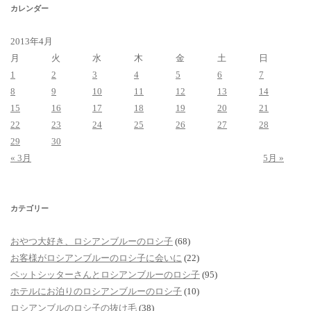
カレンダー
2013年4月
月
火
水
木
金
土
日
1
2
3
4
5
6
7
8
9
10
11
12
13
14
15
16
17
18
19
20
21
22
23
24
25
26
27
28
29
30
« 3月
5月 »
カテゴリー
おやつ大好き、ロシアンブルーのロシ子
(68)
お客様がロシアンブルーのロシ子に会いに
(22)
ペットシッターさんとロシアンブルーのロシ子
(95)
ホテルにお泊りのロシアンブルーのロシ子
(10)
ロシアンブルのロシ子の抜け毛
(38)