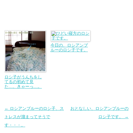
今日の、ロシアンブ
ルーのロシ子です。
ロシ子がうんちをし
てるの初めて見
た…、きゃーっ…。
投
←
ロシアンブルーのロシ子、ス
おとなしい、ロシアンブルーの
稿
トレスが溜まってそうで
ロシ子です。
→
ナ
す・・・。