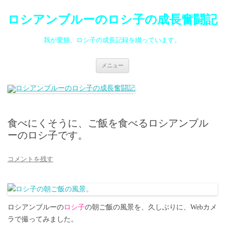
ロシアンブルーのロシ子の成長奮闘記
我が愛猫、ロシ子の成長記録を綴っています。
コ
メニュー
ン
テ
ン
ツ
へ
ス
キ
ッ
食べにくそうに、ご飯を食べるロシアンブル
プ
ーのロシ子です。
コメントを残す
ロシアンブルーの
ロシ子
の朝ご飯の風景を、久しぶりに、Webカメ
ラで撮ってみました。