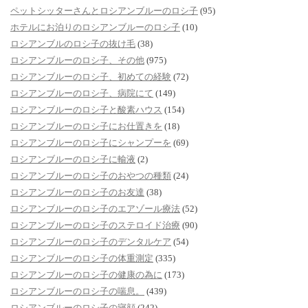
ペットシッターさんとロシアンブルーのロシ子
(95)
ホテルにお泊りのロシアンブルーのロシ子
(10)
ロシアンブルのロシ子の抜け毛
(38)
ロシアンブルーのロシ子、その他
(975)
ロシアンブルーのロシ子、初めての経験
(72)
ロシアンブルーのロシ子、病院にて
(149)
ロシアンブルーのロシ子と酸素ハウス
(154)
ロシアンブルーのロシ子にお仕置きを
(18)
ロシアンブルーのロシ子にシャンプーを
(69)
ロシアンブルーのロシ子に輸液
(2)
ロシアンブルーのロシ子のおやつの種類
(24)
ロシアンブルーのロシ子のお友達
(38)
ロシアンブルーのロシ子のエアゾール療法
(52)
ロシアンブルーのロシ子のステロイド治療
(90)
ロシアンブルーのロシ子のデンタルケア
(54)
ロシアンブルーのロシ子の体重測定
(335)
ロシアンブルーのロシ子の健康の為に
(173)
ロシアンブルーのロシ子の喘息。
(439)
ロシアンブルーのロシ子の寝顔
(242)