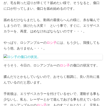
が、毛を剃った辺りが痒くて？舐めたい様で、そうなると、傷口
に口が行ってしまい、傷口を舐め始めるのです。
舐めるだけならまだしも、動画の最後らへんの様に、糸を噛んで
しまうので、抜けたら大変！ という事で、すぐに、エリザベス
カラーを、再度、はめなければならないのです・・・。
やっぱり、ロシアンブルーの
ロシ子
には、もう少し、我慢しても
らう他、ありません・・・。
そうそう、今日の、ロシアンブルーの
ロシ子
の傷口の状況です。
膿んだりとかもしていないので、おそらく順調に、良い方向に進
んでいるのだと思います。
手術後は、エリザベスカラーを付けているせいで、運動する事も
少ないし、私も、レーザーとかで遊んであげる事も控えているの
で、ロシアンブルーの
ロシ子
は、ものすごくおとなしく、元気も