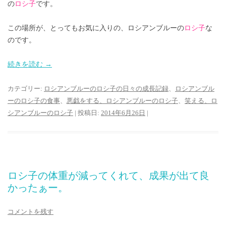
の
ロシ子
です。
この場所が、とってもお気に入りの、ロシアンブルーの
ロシ子
な
のです。
続きを読む
→
カテゴリー:
ロシアンブルーのロシ子の日々の成長記録
、
ロシアンブル
ーのロシ子の食事
、
悪戯をする、ロシアンブルーのロシ子
、
笑える、ロ
シアンブルーのロシ子
| 投稿日:
2014年6月26日
|
ロシ子の体重が減ってくれて、成果が出て良
かったぁー。
コメントを残す