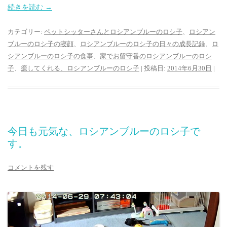
続きを読む
→
カテゴリー:
ペットシッターさんとロシアンブルーのロシ子
、
ロシアン
ブルーのロシ子の寝顔
、
ロシアンブルーのロシ子の日々の成長記録
、
ロ
シアンブルーのロシ子の食事
、
家でお留守番のロシアンブルーのロシ
子
、
癒してくれる、ロシアンブルーのロシ子
| 投稿日:
2014年6月30日
|
今日も元気な、ロシアンブルーのロシ子で
す。
コメントを残す