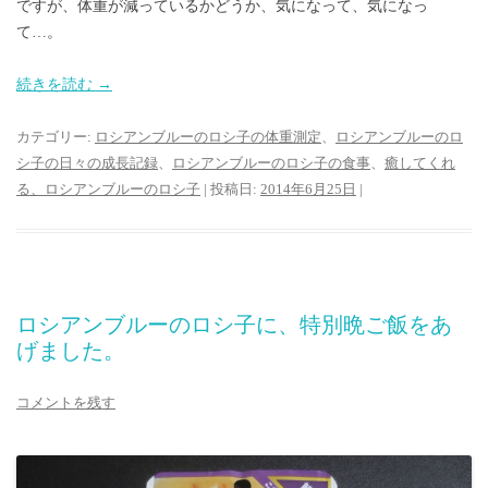
ですが、体重が減っているかどうか、気になって、気になっ
て…。
続きを読む
→
カテゴリー:
ロシアンブルーのロシ子の体重測定
、
ロシアンブルーのロ
シ子の日々の成長記録
、
ロシアンブルーのロシ子の食事
、
癒してくれ
る、ロシアンブルーのロシ子
| 投稿日:
2014年6月25日
|
ロシアンブルーのロシ子に、特別晩ご飯をあ
げました。
コメントを残す