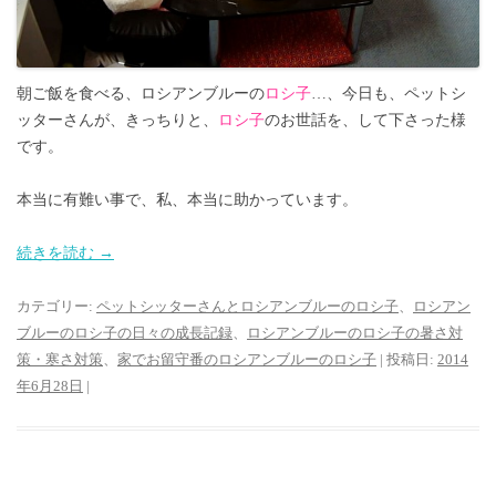
朝ご飯を食べる、ロシアンブルーの
ロシ子
…、今日も、ペットシ
ッターさんが、きっちりと、
ロシ子
のお世話を、して下さった様
です。
本当に有難い事で、私、本当に助かっています。
続きを読む
→
カテゴリー:
ペットシッターさんとロシアンブルーのロシ子
、
ロシアン
ブルーのロシ子の日々の成長記録
、
ロシアンブルーのロシ子の暑さ対
策・寒さ対策
、
家でお留守番のロシアンブルーのロシ子
| 投稿日:
2014
年6月28日
|