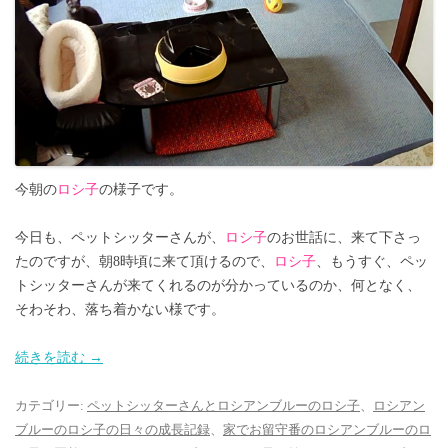
今朝の
ロシ子
の様子です。
今日も、ペットシッターさんが、
ロシ子
のお世話に、来て下さっ
たのですが、朝8時頃に来て頂けるので、
ロシ子
、もうすぐ、ペッ
トシッターさんが来てくれるのが分かっているのか、何となく、
そわそわ、落ち着かない様です。
続きを読む
→
カテゴリー:
ペットシッターさんとロシアンブルーのロシ子
、
ロシアン
ブルーのロシ子の日々の成長記録
、
家でお留守番のロシアンブルーのロ