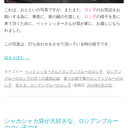
これは、おとといの写真ですが、またまた、
ロシ子
のお世話をお
願いする為に、事前に、家の鍵の引渡しと、
ロシ子
の様子を見に
来て頂くために、ペットシッターさんが我が家に、お越しになら
れました。
この写真は、打ち合わせをさせて頂いている時の様子です。
続きを読む
→
カテゴリー:
ペットシッターさんとロシアンブルーのロシ子
、
ロシアン
ブルーのロシ子の日々の成長記録
、
家でお留守番のロシアンブルーのロ
シ子
、
笑える、ロシアンブルーのロシ子
| 投稿日:
2014年6月27日
|
シャカシャカ袋が大好きな、ロシアンブルー
のロシ子です。