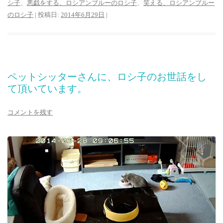
シ子
、
悪戯をする、ロシアンブルーのロシ子
、
笑える、ロシアンブルー
のロシ子
| 投稿日:
2014年6月29日
|
ペットシッターさんに、ロシ子のお世話をし
て頂いています。
コメントを残す