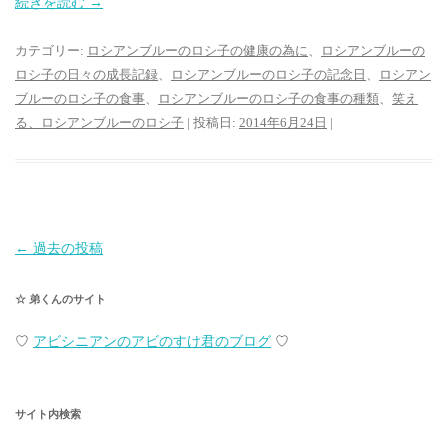
続きを読む
→
カテゴリー:
ロシアンブルーのロシ子の健康の為に
、
ロシアンブルーの
ロシ子の日々の成長記録
、
ロシアンブルーのロシ子の記念日
、
ロシアン
ブルーのロシ子の食事
、
ロシアンブルーのロシ子の食事の種類
、
笑え
る、ロシアンブルーのロシ子
| 投稿日:
2014年6月24日
|
投
←
過去の投稿
稿
☆ 弟くんのサイト
ナ
ビ
♡
アビシニアンのアビのすけ君のブログ
♡
ゲ
ー
サイト内検索
シ
ョ