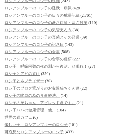
ロシアンブルーのロシ子の寝顔
(242)
ロシアンブルーのロシ子の怪我・病気
(429)
ロシアンブルーのロシ子の日々の成長記録
(2,761)
ロシアンブルーのロシ子の暑さ対策・寒さ対策
(110)
ロシアンブルーのロシ子の気管支ろう
(38)
ロシアンブルーのロシ子の真菌とその経過
(39)
ロシアンブルーのロシ子の記念日
(143)
ロシアンブルーのロシ子の食事
(508)
ロシアンブルーのロシ子の食事の種類
(227)
ロシ子、呼吸困難の死の淵から復活、頑張れ！
(27)
ロシ子とアビのすけ
(350)
ロシ子とネブライザー
(30)
ロシ子のブログ繋がりのお友達猫ちゃん達
(22)
ロシ子の喘息の為の食事療法。
(14)
ロシ子の弟ちゃん、アビレッド君です。
(21)
ロシ子パパの健康管理、他。
(104)
世界の猫カフェ
(6)
優しい子、ロシアンブルーのロシ子
(101)
可哀想なロシアンブルーのロシ子
(433)