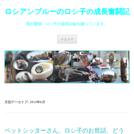
ロシアンブルーのロシ子の成長奮闘記
我が愛猫、ロシ子の成長記録を綴っています。
コ
メニュー
ン
テ
ン
ツ
へ
ス
キ
ッ
プ
月別アーカイブ:
2014年6月
ペットシッターさん、ロシ子のお世話、どう