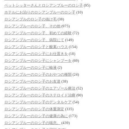
ペットシッターさんとロシアンブルーのロシ子
(95)
ホテルにお泊りのロシアンブルーのロシ子
(10)
ロシアンブルのロシ子の抜け毛
(38)
ロシアンブルーのロシ子、その他
(975)
ロシアンブルーのロシ子、初めての経験
(72)
ロシアンブルーのロシ子、病院にて
(149)
ロシアンブルーのロシ子と酸素ハウス
(154)
ロシアンブルーのロシ子にお仕置きを
(18)
ロシアンブルーのロシ子にシャンプーを
(69)
ロシアンブルーのロシ子に輸液
(2)
ロシアンブルーのロシ子のおやつの種類
(24)
ロシアンブルーのロシ子のお友達
(38)
ロシアンブルーのロシ子のエアゾール療法
(52)
ロシアンブルーのロシ子のステロイド治療
(90)
ロシアンブルーのロシ子のデンタルケア
(54)
ロシアンブルーのロシ子の体重測定
(335)
ロシアンブルーのロシ子の健康の為に
(173)
ロシアンブルーのロシ子の喘息。
(439)