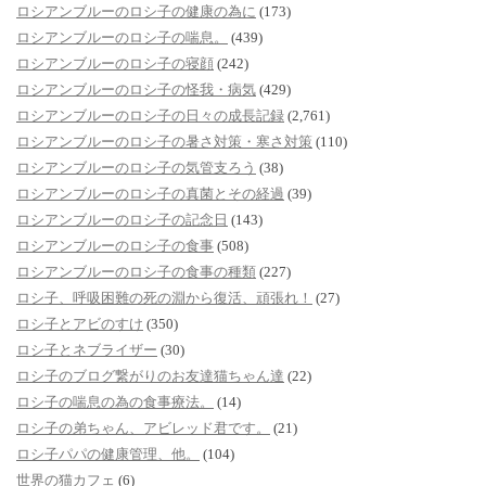
ロシアンブルーのロシ子の健康の為に
(173)
ロシアンブルーのロシ子の喘息。
(439)
ロシアンブルーのロシ子の寝顔
(242)
ロシアンブルーのロシ子の怪我・病気
(429)
ロシアンブルーのロシ子の日々の成長記録
(2,761)
ロシアンブルーのロシ子の暑さ対策・寒さ対策
(110)
ロシアンブルーのロシ子の気管支ろう
(38)
ロシアンブルーのロシ子の真菌とその経過
(39)
ロシアンブルーのロシ子の記念日
(143)
ロシアンブルーのロシ子の食事
(508)
ロシアンブルーのロシ子の食事の種類
(227)
ロシ子、呼吸困難の死の淵から復活、頑張れ！
(27)
ロシ子とアビのすけ
(350)
ロシ子とネブライザー
(30)
ロシ子のブログ繋がりのお友達猫ちゃん達
(22)
ロシ子の喘息の為の食事療法。
(14)
ロシ子の弟ちゃん、アビレッド君です。
(21)
ロシ子パパの健康管理、他。
(104)
世界の猫カフェ
(6)