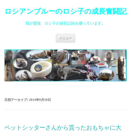
ロシアンブルーのロシ子の成長奮闘記
我が愛猫、ロシ子の成長記録を綴っています。
コ
メニュー
ン
テ
ン
ツ
へ
ス
キ
ッ
プ
日別アーカイブ:
2014年9月10日
ペットシッターさんから貰ったおもちゃに大