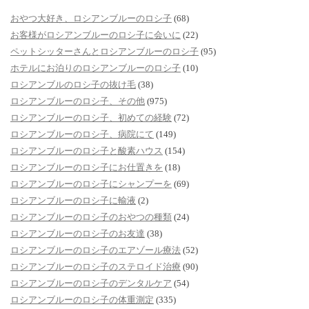
おやつ大好き、ロシアンブルーのロシ子
(68)
お客様がロシアンブルーのロシ子に会いに
(22)
ペットシッターさんとロシアンブルーのロシ子
(95)
ホテルにお泊りのロシアンブルーのロシ子
(10)
ロシアンブルのロシ子の抜け毛
(38)
ロシアンブルーのロシ子、その他
(975)
ロシアンブルーのロシ子、初めての経験
(72)
ロシアンブルーのロシ子、病院にて
(149)
ロシアンブルーのロシ子と酸素ハウス
(154)
ロシアンブルーのロシ子にお仕置きを
(18)
ロシアンブルーのロシ子にシャンプーを
(69)
ロシアンブルーのロシ子に輸液
(2)
ロシアンブルーのロシ子のおやつの種類
(24)
ロシアンブルーのロシ子のお友達
(38)
ロシアンブルーのロシ子のエアゾール療法
(52)
ロシアンブルーのロシ子のステロイド治療
(90)
ロシアンブルーのロシ子のデンタルケア
(54)
ロシアンブルーのロシ子の体重測定
(335)