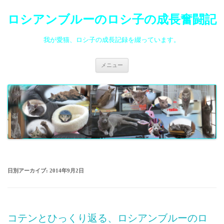
ロシアンブルーのロシ子の成長奮闘記
我が愛猫、ロシ子の成長記録を綴っています。
コ
メニュー
ン
テ
ン
ツ
へ
ス
キ
ッ
プ
日別アーカイブ:
2014年9月2日
コテンとひっくり返る、ロシアンブルーのロ