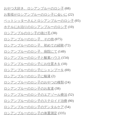
おやつ大好き、ロシアンブルーのロシ子
(68)
お客様がロシアンブルーのロシ子に会いに
(22)
ペットシッターさんとロシアンブルーのロシ子
(95)
ホテルにお泊りのロシアンブルーのロシ子
(10)
ロシアンブルのロシ子の抜け毛
(38)
ロシアンブルーのロシ子、その他
(975)
ロシアンブルーのロシ子、初めての経験
(72)
ロシアンブルーのロシ子、病院にて
(149)
ロシアンブルーのロシ子と酸素ハウス
(154)
ロシアンブルーのロシ子にお仕置きを
(18)
ロシアンブルーのロシ子にシャンプーを
(69)
ロシアンブルーのロシ子に輸液
(2)
ロシアンブルーのロシ子のおやつの種類
(24)
ロシアンブルーのロシ子のお友達
(38)
ロシアンブルーのロシ子のエアゾール療法
(52)
ロシアンブルーのロシ子のステロイド治療
(90)
ロシアンブルーのロシ子のデンタルケア
(54)
ロシアンブルーのロシ子の体重測定
(335)