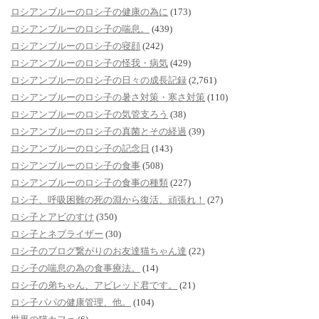
ロシアンブルーのロシ子の健康の為に
(173)
ロシアンブルーのロシ子の喘息。
(439)
ロシアンブルーのロシ子の寝顔
(242)
ロシアンブルーのロシ子の怪我・病気
(429)
ロシアンブルーのロシ子の日々の成長記録
(2,761)
ロシアンブルーのロシ子の暑さ対策・寒さ対策
(110)
ロシアンブルーのロシ子の気管支ろう
(38)
ロシアンブルーのロシ子の真菌とその経過
(39)
ロシアンブルーのロシ子の記念日
(143)
ロシアンブルーのロシ子の食事
(508)
ロシアンブルーのロシ子の食事の種類
(227)
ロシ子、呼吸困難の死の淵から復活、頑張れ！
(27)
ロシ子とアビのすけ
(350)
ロシ子とネブライザー
(30)
ロシ子のブログ繋がりのお友達猫ちゃん達
(22)
ロシ子の喘息の為の食事療法。
(14)
ロシ子の弟ちゃん、アビレッド君です。
(21)
ロシ子パパの健康管理、他。
(104)