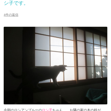
シ子です。
4件の返信
今朝のロシアンブルーの
ロシ子
ちゃん…、お隣の家の木の枝が、