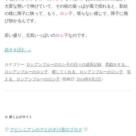
大変な勢いで伸びていて、その枝の葉っぱが風で揺れると、影絵
の様に障子に映って、もう、
ロシ子
、堪らない感じで、障子に飛
び掛かるんです。
若い盛り、元気いっぱいの
ロシ子
なのです。
続きを読む
→
カテゴリー:
ロシアンブルーのロシ子の日々の成長記録
、
悪戯をする、
ロシアンブルーのロシ子
、
癒してくれる、ロシアンブルーのロシ子
、
笑
える、ロシアンブルーのロシ子
| 投稿日:
2014年9月2日
|
☆ 弟くんのサイト
♡
アビシニアンのアビのすけ君のブログ
♡