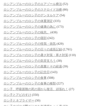
ロシアンブルーのロシ子のエアゾール療法
(52)
ロシアンブルーのロシ子のステロイド治療
(90)
ロシアンブルーのロシ子のデンタルケア
(54)
ロシアンブルーのロシ子の体重測定
(335)
ロシアンブルーのロシ子の健康の為に
(173)
ロシアンブルーのロシ子の喘息。
(439)
ロシアンブルーのロシ子の寝顔
(242)
ロシアンブルーのロシ子の怪我・病気
(429)
ロシアンブルーのロシ子の日々の成長記録
(2,761)
ロシアンブルーのロシ子の暑さ対策・寒さ対策
(110)
ロシアンブルーのロシ子の気管支ろう
(38)
ロシアンブルーのロシ子の真菌とその経過
(39)
ロシアンブルーのロシ子の記念日
(143)
ロシアンブルーのロシ子の食事
(508)
ロシアンブルーのロシ子の食事の種類
(227)
ロシ子、呼吸困難の死の淵から復活、頑張れ！
(27)
ロシ子とアビのすけ
(350)
ロシ子とネブライザー
(30)