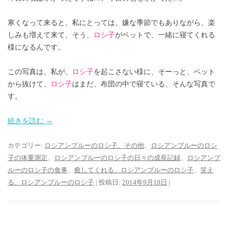
寒くなって来ると、私にとっては、嫌な季節でもありながら、楽
しみも増えて来て、そう、
ロシ子
がベットで、一緒に寝てくれる
様になるんです。
この写真は、私が、
ロシ子
を起こさない様に、そーっと、ベット
から抜けて、
ロシ子
はまだ、布団の中で寝ている、そんな写真で
す。
続きを読む
→
カテゴリー:
ロシアンブルーのロシ子、その他
、
ロシアンブルーのロシ
子の体重測定
、
ロシアンブルーのロシ子の日々の成長記録
、
ロシアンブ
ルーのロシ子の食事
、
癒してくれる、ロシアンブルーのロシ子
、
笑え
る、ロシアンブルーのロシ子
| 投稿日:
2014年9月19日
|