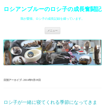
ロシアンブルーのロシ子の成長奮闘記
我が愛猫、ロシ子の成長記録を綴っています。
コ
メニュー
ン
テ
ン
ツ
へ
ス
キ
ッ
プ
日別アーカイブ:
2014年9月19日
ロシ子が一緒に寝てくれる季節になってきま