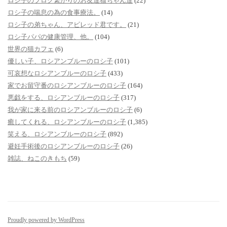
ロシ子のブログ繋がりのお友達猫ちゃん達
(22)
ロシ子の喘息の為の食事療法。
(14)
ロシ子の弟ちゃん、アビレッド君です。
(21)
ロシ子パパの健康管理、他。
(104)
世界の猫カフェ
(6)
優しい子、ロシアンブルーのロシ子
(101)
可哀想なロシアンブルーのロシ子
(433)
家でお留守番のロシアンブルーのロシ子
(164)
悪戯をする、ロシアンブルーのロシ子
(317)
我が家に来る前のロシアンブルーのロシ子
(6)
癒してくれる、ロシアンブルーのロシ子
(1,385)
笑える、ロシアンブルーのロシ子
(892)
避妊手術後のロシアンブルーのロシ子
(26)
雑誌、ねこのきもち
(59)
Proudly powered by WordPress