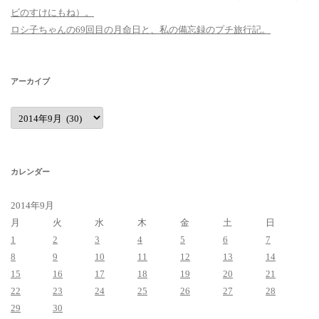
ビのすけにもね）。
ロシ子ちゃんの69回目の月命日と、私の備忘録のプチ旅行記。
アーカイブ
ア
ー
カ
イ
ブ
カレンダー
2014年9月
月
火
水
木
金
土
日
1
2
3
4
5
6
7
8
9
10
11
12
13
14
15
16
17
18
19
20
21
22
23
24
25
26
27
28
29
30