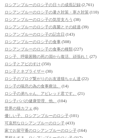
ロシアンブルーのロシ子の日々の成長記録
(2,761)
ロシアンブルーのロシ子の暑さ対策・寒さ対策
(110)
ロシアンブルーのロシ子の気管支ろう
(38)
ロシアンブルーのロシ子の真菌とその経過
(39)
ロシアンブルーのロシ子の記念日
(143)
ロシアンブルーのロシ子の食事
(508)
ロシアンブルーのロシ子の食事の種類
(227)
ロシ子、呼吸困難の死の淵から復活、頑張れ！
(27)
ロシ子とアビのすけ
(350)
ロシ子とネブライザー
(30)
ロシ子のブログ繋がりのお友達猫ちゃん達
(22)
ロシ子の喘息の為の食事療法。
(14)
ロシ子の弟ちゃん、アビレッド君です。
(21)
ロシ子パパの健康管理、他。
(104)
世界の猫カフェ
(6)
優しい子、ロシアンブルーのロシ子
(101)
可哀想なロシアンブルーのロシ子
(433)
家でお留守番のロシアンブルーのロシ子
(164)
悪戯をする、ロシアンブルーのロシ子
(317)