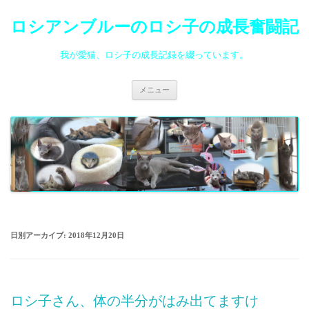
ロシアンブルーのロシ子の成長奮闘記
我が愛猫、ロシ子の成長記録を綴っています。
コ
メニュー
ン
テ
ン
ツ
へ
ス
キ
ッ
プ
日別アーカイブ:
2018年12月20日
ロシ子さん、体の半分がはみ出てますけ