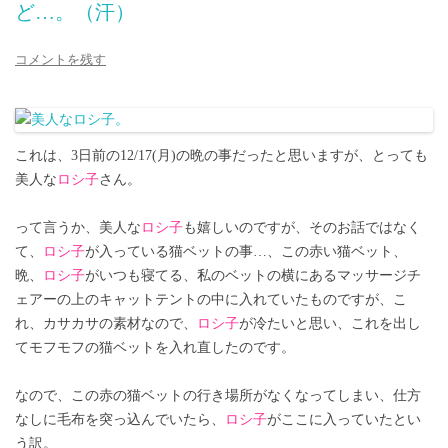
ど…。（汗）
コメントを残す
これは、3日前の12/17(月)の晩の事だったと思いますが、とっても
美人な
ロシ子
さん。
って言うか、美人な
ロシ子
も嬉しいのですが、そのお話ではなく
て、
ロシ子
が入っている猫ベットの事…、この赤い猫ベット、
晩、
ロシ子
がいつも寝てる、私のベットの横にあるマッサージチ
ェアーの上のキャットテントの中に入れていたものですが、こ
れ、カサカサの素材なので、
ロシ子
が冷たいと思い、これを出し
てモフモフの猫ベットを入れ直したのです。
なので、この赤の猫ベットの行き場所がなくなってしまい、仕方
なしに毛布を突っ込んでいたら、
ロシ子
がここに入っていたとい
う訳。