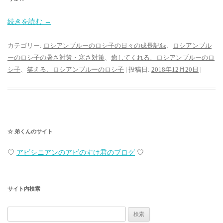
続きを読む
→
カテゴリー:
ロシアンブルーのロシ子の日々の成長記録
、
ロシアンブル
ーのロシ子の暑さ対策・寒さ対策
、
癒してくれる、ロシアンブルーのロ
シ子
、
笑える、ロシアンブルーのロシ子
| 投稿日:
2018年12月20日
|
☆ 弟くんのサイト
♡
アビシニアンのアビのすけ君のブログ
♡
サイト内検索
検