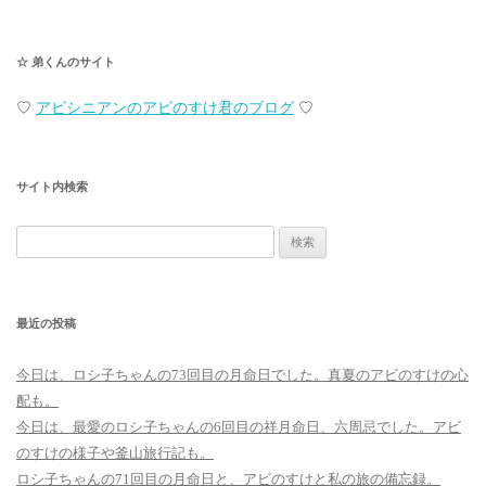
☆ 弟くんのサイト
♡
アビシニアンのアビのすけ君のブログ
♡
サイト内検索
検
索:
最近の投稿
今日は、ロシ子ちゃんの73回目の月命日でした。真夏のアビのすけの心
配も。
今日は、最愛のロシ子ちゃんの6回目の祥月命日、六周忌でした。アビ
のすけの様子や釜山旅行記も。
ロシ子ちゃんの71回目の月命日と、アビのすけと私の旅の備忘録。