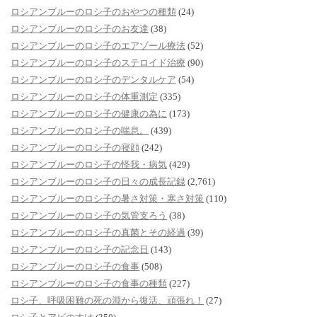
ロシアンブルーのロシ子のおやつの種類
(24)
ロシアンブルーのロシ子のお友達
(38)
ロシアンブルーのロシ子のエアゾール療法
(52)
ロシアンブルーのロシ子のステロイド治療
(90)
ロシアンブルーのロシ子のデンタルケア
(54)
ロシアンブルーのロシ子の体重測定
(335)
ロシアンブルーのロシ子の健康の為に
(173)
ロシアンブルーのロシ子の喘息。
(439)
ロシアンブルーのロシ子の寝顔
(242)
ロシアンブルーのロシ子の怪我・病気
(429)
ロシアンブルーのロシ子の日々の成長記録
(2,761)
ロシアンブルーのロシ子の暑さ対策・寒さ対策
(110)
ロシアンブルーのロシ子の気管支ろう
(38)
ロシアンブルーのロシ子の真菌とその経過
(39)
ロシアンブルーのロシ子の記念日
(143)
ロシアンブルーのロシ子の食事
(508)
ロシアンブルーのロシ子の食事の種類
(227)
ロシ子、呼吸困難の死の淵から復活、頑張れ！
(27)