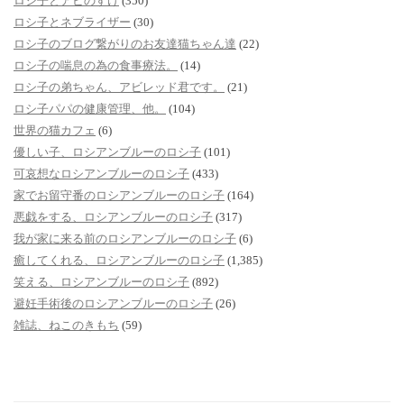
ロシ子とアビのすけ
(350)
ロシ子とネブライザー
(30)
ロシ子のブログ繋がりのお友達猫ちゃん達
(22)
ロシ子の喘息の為の食事療法。
(14)
ロシ子の弟ちゃん、アビレッド君です。
(21)
ロシ子パパの健康管理、他。
(104)
世界の猫カフェ
(6)
優しい子、ロシアンブルーのロシ子
(101)
可哀想なロシアンブルーのロシ子
(433)
家でお留守番のロシアンブルーのロシ子
(164)
悪戯をする、ロシアンブルーのロシ子
(317)
我が家に来る前のロシアンブルーのロシ子
(6)
癒してくれる、ロシアンブルーのロシ子
(1,385)
笑える、ロシアンブルーのロシ子
(892)
避妊手術後のロシアンブルーのロシ子
(26)
雑誌、ねこのきもち
(59)