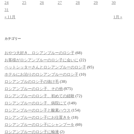
24
25
26
27
28
29
30
31
« 11月
1月 »
カテゴリー
おやつ大好き、ロシアンブルーのロシ子
(68)
お客様がロシアンブルーのロシ子に会いに
(22)
ペットシッターさんとロシアンブルーのロシ子
(95)
ホテルにお泊りのロシアンブルーのロシ子
(10)
ロシアンブルのロシ子の抜け毛
(38)
ロシアンブルーのロシ子、その他
(975)
ロシアンブルーのロシ子、初めての経験
(72)
ロシアンブルーのロシ子、病院にて
(149)
ロシアンブルーのロシ子と酸素ハウス
(154)
ロシアンブルーのロシ子にお仕置きを
(18)
ロシアンブルーのロシ子にシャンプーを
(69)
ロシアンブルーのロシ子に輸液
(2)