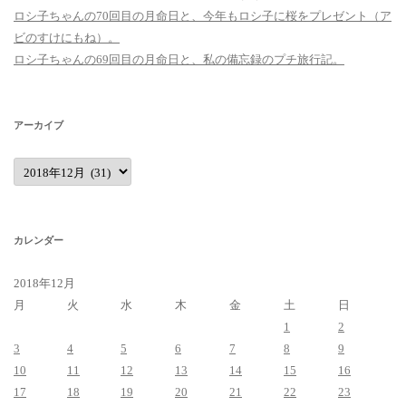
ロシ子ちゃんの70回目の月命日と、今年もロシ子に桜をプレゼント（ア
ビのすけにもね）。
ロシ子ちゃんの69回目の月命日と、私の備忘録のプチ旅行記。
アーカイブ
ア
ー
カ
イ
ブ
カレンダー
2018年12月
月
火
水
木
金
土
日
1
2
3
4
5
6
7
8
9
10
11
12
13
14
15
16
17
18
19
20
21
22
23