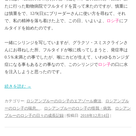
たに行った動物病院でフルタイドを貰って来たのですが、慎重に
は慎重をで、12/9(日)にブリーダーさんに使い方を尋ねて、それ
で、私の精神を落ち着けた上で、この日、いよいよ、
ロシ子
にフ
ルタイドを始めたのです。
一緒にシリンジを写していますが、グラクソ・スミスクラインさ
んにお尋ねした所、フルタイドが喉に残ってしまうと、発症率は
0.5％未満との事でしたが、喉にカビが生えて、いわゆるカンジダ
症になる事もあるとの事なので、このシリンジで
ロシ子
の口に水
を注入しようと思ったのです。
続きを読む
→
カテゴリー:
ロシアンブルーのロシ子のエアゾール療法
、
ロシアンブル
ーのロシ子の喘息。
、
ロシアンブルーのロシ子の怪我・病気
、
ロシアン
ブルーのロシ子の日々の成長記録
| 投稿日:
2018年12月14日
|