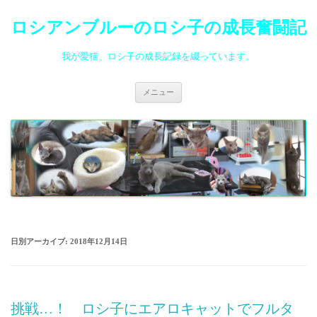
ロシアンブルーのロシ子の成長奮闘記
我が愛猫、ロシ子の成長記録を綴っています。
コ
メニュー
ン
テ
ン
ツ
へ
ス
キ
ッ
プ
日別アーカイブ:
2018年12月14日
挑戦…！ ロシ子にエアロキャットでフルタ