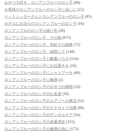
おやつ大好き、ロシアンブルーのロシ子
(68)
お客様がロシアンブルーのロシ子に会いに
(22)
ペットシッターさんとロシアンブルーのロシ子
(95)
ホテルにお泊りのロシアンブルーのロシ子
(10)
ロシアンブルのロシ子の抜け毛
(38)
ロシアンブルーのロシ子、その他
(975)
ロシアンブルーのロシ子、初めての経験
(72)
ロシアンブルーのロシ子、病院にて
(149)
ロシアンブルーのロシ子と酸素ハウス
(154)
ロシアンブルーのロシ子にお仕置きを
(18)
ロシアンブルーのロシ子にシャンプーを
(69)
ロシアンブルーのロシ子に輸液
(2)
ロシアンブルーのロシ子のおやつの種類
(24)
ロシアンブルーのロシ子のお友達
(38)
ロシアンブルーのロシ子のエアゾール療法
(52)
ロシアンブルーのロシ子のステロイド治療
(90)
ロシアンブルーのロシ子のデンタルケア
(54)
ロシアンブルーのロシ子の体重測定
(335)
ロシアンブルーのロシ子の健康の為に
(173)