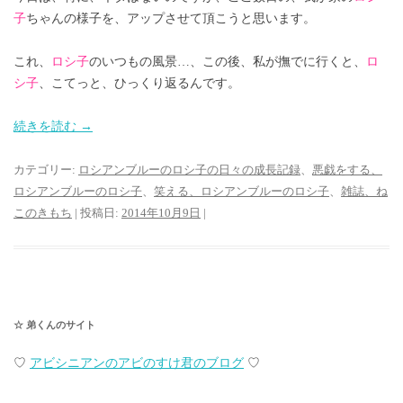
子
ちゃんの様子を、アップさせて頂こうと思います。
これ、
ロシ子
のいつもの風景…、この後、私が撫でに行くと、
ロ
シ子
、こてっと、ひっくり返るんです。
続きを読む
→
カテゴリー:
ロシアンブルーのロシ子の日々の成長記録
、
悪戯をする、
ロシアンブルーのロシ子
、
笑える、ロシアンブルーのロシ子
、
雑誌、ね
このきもち
| 投稿日:
2014年10月9日
|
☆ 弟くんのサイト
♡
アビシニアンのアビのすけ君のブログ
♡