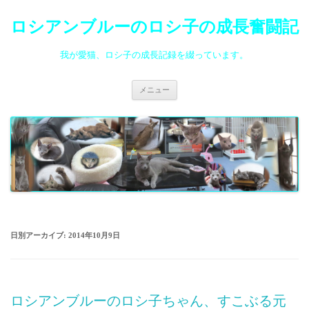
ロシアンブルーのロシ子の成長奮闘記
我が愛猫、ロシ子の成長記録を綴っています。
コ
メニュー
ン
テ
ン
ツ
へ
ス
キ
ッ
プ
日別アーカイブ:
2014年10月9日
ロシアンブルーのロシ子ちゃん、すこぶる元