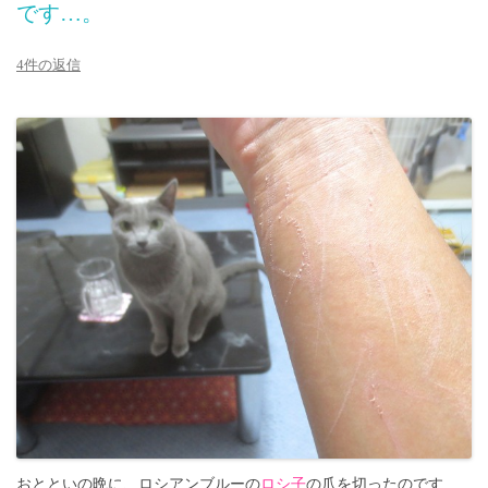
です…。
4件の返信
おとといの晩に、ロシアンブルーの
ロシ子
の爪を切ったのです