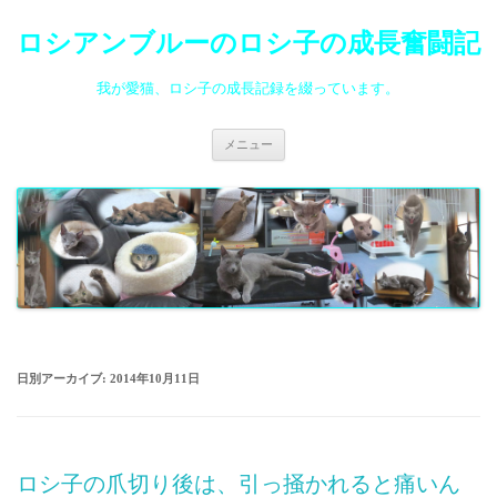
ロシアンブルーのロシ子の成長奮闘記
我が愛猫、ロシ子の成長記録を綴っています。
コ
メニュー
ン
テ
ン
ツ
へ
ス
キ
ッ
プ
日別アーカイブ:
2014年10月11日
ロシ子の爪切り後は、引っ掻かれると痛いん