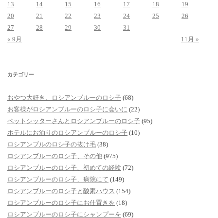
13
14
15
16
17
18
19
20
21
22
23
24
25
26
27
28
29
30
31
« 9月
11月 »
カテゴリー
おやつ大好き、ロシアンブルーのロシ子
(68)
お客様がロシアンブルーのロシ子に会いに
(22)
ペットシッターさんとロシアンブルーのロシ子
(95)
ホテルにお泊りのロシアンブルーのロシ子
(10)
ロシアンブルのロシ子の抜け毛
(38)
ロシアンブルーのロシ子、その他
(975)
ロシアンブルーのロシ子、初めての経験
(72)
ロシアンブルーのロシ子、病院にて
(149)
ロシアンブルーのロシ子と酸素ハウス
(154)
ロシアンブルーのロシ子にお仕置きを
(18)
ロシアンブルーのロシ子にシャンプーを
(69)