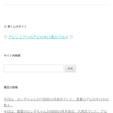
☆ 弟くんのサイト
♡
アビシニアンのアビのすけ君のブログ
♡
サイト内検索
検
索:
最近の投稿
今日は、ロシ子ちゃんの73回目の月命日でした。真夏のアビのすけの心
配も。
今日は、最愛のロシ子ちゃんの6回目の祥月命日、六周忌でした。アビ