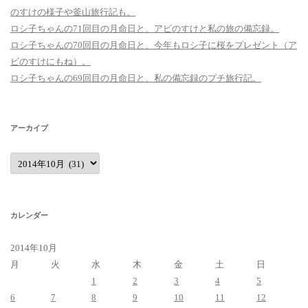
のすけの様子や釜山旅行記も。
ロシ子ちゃんの71回目の月命日と、アビのすけと私の旅の備忘録。
ロシ子ちゃんの70回目の月命日と、今年もロシ子に桜をプレゼント（ア
ビのすけにもね）。
ロシ子ちゃんの69回目の月命日と、私の備忘録のプチ旅行記。
アーカイブ
ア
ー
カ
イ
ブ
カレンダー
2014年10月
月
火
水
木
金
土
日
1
2
3
4
5
6
7
8
9
10
11
12