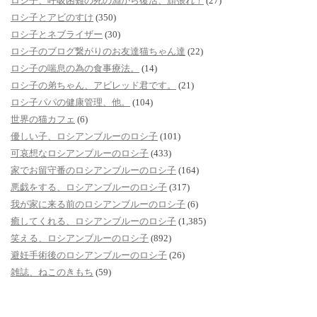
ロシ子、呼吸困難の死の淵から復活、頑張れ！
(27)
ロシ子とアビのすけ
(350)
ロシ子とネブライザー
(30)
ロシ子のブログ繋がりのお友達猫ちゃん達
(22)
ロシ子の喘息の為の食事療法。
(14)
ロシ子の弟ちゃん、アビレッド君です。
(21)
ロシ子パパの健康管理、他。
(104)
世界の猫カフェ
(6)
優しい子、ロシアンブルーのロシ子
(101)
可哀想なロシアンブルーのロシ子
(433)
家でお留守番のロシアンブルーのロシ子
(164)
悪戯をする、ロシアンブルーのロシ子
(317)
我が家に来る前のロシアンブルーのロシ子
(6)
癒してくれる、ロシアンブルーのロシ子
(1,385)
笑える、ロシアンブルーのロシ子
(892)
避妊手術後のロシアンブルーのロシ子
(26)
雑誌、ねこのきもち
(59)