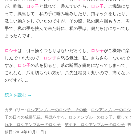
が、昨晩、
ロシ子
と戯れて、遊んでいたら、
ロシ子
、ご機嫌にな
って、興奮して、私の手に噛み噛みしたり、猫キックをしたり、
激しい動きをしていたのですが、その際、私の腕を掴もうと、両
手で、私の手を挟んで来た時に、私の手は、傷だらけになってし
まったんです。
ロシ子
は、引っ掻くつもりはないだろうし、
ロシ子
がご機嫌に楽
しんでくれたので、
ロシ子
を怒る気は、私、さらさら、ないので
すが、
ロシ子
の爪を切ると、爪の断面が鋭角になってしまって、
これなら、爪を切らない方が、爪先は程良く丸いので、痛くない
のですが…。
続きを読む
→
カテゴリー:
ロシアンブルーのロシ子、その他
、
ロシアンブルーのロシ
子の日々の成長記録
、
悪戯をする、ロシアンブルーのロシ子
、
癒してく
れる、ロシアンブルーのロシ子
、
笑える、ロシアンブルーのロシ子
| 投
稿日:
2014年10月11日
|