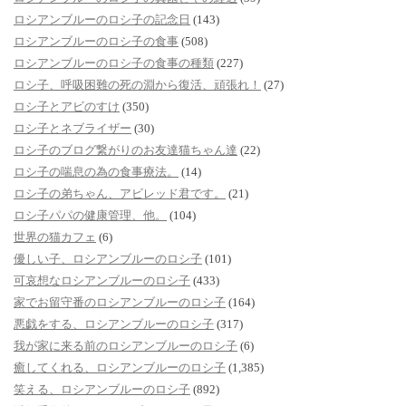
ロシアンブルーのロシ子の記念日
(143)
ロシアンブルーのロシ子の食事
(508)
ロシアンブルーのロシ子の食事の種類
(227)
ロシ子、呼吸困難の死の淵から復活、頑張れ！
(27)
ロシ子とアビのすけ
(350)
ロシ子とネブライザー
(30)
ロシ子のブログ繋がりのお友達猫ちゃん達
(22)
ロシ子の喘息の為の食事療法。
(14)
ロシ子の弟ちゃん、アビレッド君です。
(21)
ロシ子パパの健康管理、他。
(104)
世界の猫カフェ
(6)
優しい子、ロシアンブルーのロシ子
(101)
可哀想なロシアンブルーのロシ子
(433)
家でお留守番のロシアンブルーのロシ子
(164)
悪戯をする、ロシアンブルーのロシ子
(317)
我が家に来る前のロシアンブルーのロシ子
(6)
癒してくれる、ロシアンブルーのロシ子
(1,385)
笑える、ロシアンブルーのロシ子
(892)