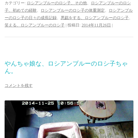
カテゴリー:
ロシアンブルーのロシ子、その他
、
ロシアンブルーのロシ
子、初めての経験
、
ロシアンブルーのロシ子の体重測定
、
ロシアンブル
ーのロシ子の日々の成長記録
、
悪戯をする、ロシアンブルーのロシ子
、
笑える、ロシアンブルーのロシ子
| 投稿日:
2014年11月26日
|
やんちゃ娘な、ロシアンブルーのロシ子ちゃ
ん。
コメントを残す