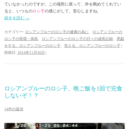
ていなかったのですが、この場所に座って、外を眺めてくれてい
ると、いつもの
ロシ子
の感じがして、安心しますね。
続きを読む
→
カテゴリー:
ロシアンブルーのロシ子の健康の為に
、
ロシアンブルーの
ロシ子の怪我・病気
、
ロシアンブルーのロシ子の日々の成長記録
、
悪戯
をする、ロシアンブルーのロシ子
、
笑える、ロシアンブルーのロシ子
|
投稿日:
2014年11月30日
|
ロシアンブルーのロシ子、晩ご飯を1回で完食
しないぞ！？
14件の返信