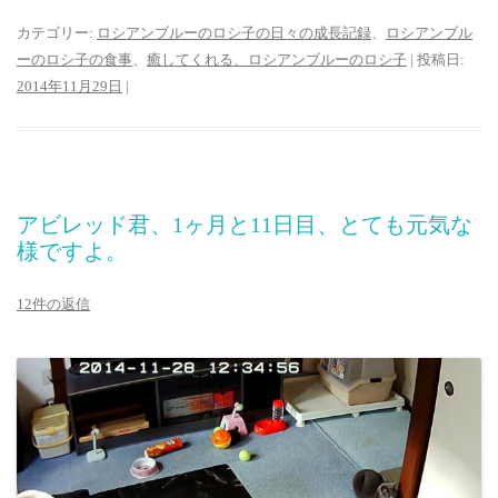
カテゴリー:
ロシアンブルーのロシ子の日々の成長記録
、
ロシアンブル
ーのロシ子の食事
、
癒してくれる、ロシアンブルーのロシ子
| 投稿日:
2014年11月29日
|
アビレッド君、1ヶ月と11日目、とても元気な
様ですよ。
12件の返信