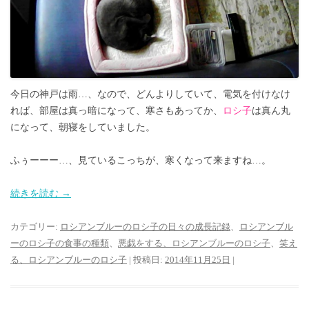
今日の神戸は雨…、なので、どんよりしていて、電気を付けなけ
れば、部屋は真っ暗になって、寒さもあってか、
ロシ子
は真ん丸
になって、朝寝をしていました。
ふぅーーー…、見ているこっちが、寒くなって来ますね…。
続きを読む
→
カテゴリー:
ロシアンブルーのロシ子の日々の成長記録
、
ロシアンブル
ーのロシ子の食事の種類
、
悪戯をする、ロシアンブルーのロシ子
、
笑え
る、ロシアンブルーのロシ子
| 投稿日:
2014年11月25日
|