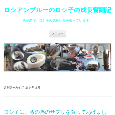
ロシアンブルーのロシ子の成長奮闘記
我が愛猫、ロシ子の成長記録を綴っています。
コ
メニュー
ン
テ
ン
ツ
へ
ス
キ
ッ
プ
月別アーカイブ:
2014年11月
ロシ子に、膝の為のサプリを買ってあげまし