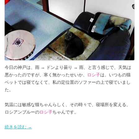
今日の神戸は、雨 → ドンより曇り → 雨、と言う感じで、天気は
悪かったのですが、寒く無かったせいか、
ロシ子
は、いつもの猫
ベットでは寝てなくて、私の定位置のソファーの上で寝ていまし
た。
気温には敏感な猫ちゃんらしく、その時々で、寝場所を変える、
ロシアンブルーの
ロシ子
ちゃんです。
続きを読む
→