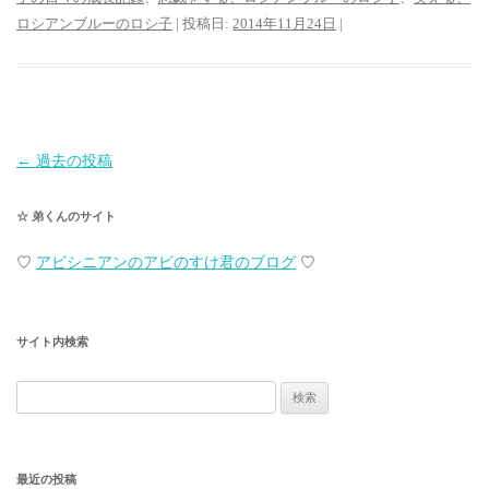
ロシアンブルーのロシ子
| 投稿日:
2014年11月24日
|
投
←
過去の投稿
稿
☆ 弟くんのサイト
ナ
ビ
♡
アビシニアンのアビのすけ君のブログ
♡
ゲ
ー
サイト内検索
シ
ョ
検
ン
索:
最近の投稿