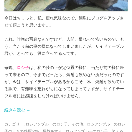
今日はちょっと、私、疲れ気味なので、簡単にブログをアップさ
せて頂こうと思います…。
これ、昨晩の写真なんですけど、人間、慣れって怖いもので、も
う、当たり前の事の様になってしまいましたが、サイドテーブル
君が、とっても、役に立ってるんです。
毎晩、
ロシ子
は、私の膝の上が定位置の様に、当たり前の様に座
って来るので、今までだったら、焼酎も飲めない所だったのです
が、今は、サイドテーブルがあるからこそ、私、焼酎が飲めてい
る訳で、有難味を忘れがちになってしまってますが、サイドテー
ブル君には感謝をしなければいけません。
続きを読む
→
カテゴリー:
ロシアンブルーのロシ子、その他
、
ロシアンブルーのロシ
子の日々の成長記録
、
悪戯をする、ロシアンブルーのロシ子
、
笑える、