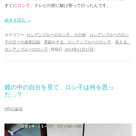
すぐに
ロシ子
、テレビの所に駆け寄って行ったんです。
続きを読む
→
カテゴリー:
ロシアンブルーのロシ子、その他
、
ロシアンブルーのロシ
子の日々の成長記録
、
悪戯をする、ロシアンブルーのロシ子
、
笑える、
ロシアンブルーのロシ子
| 投稿日:
2014年11月27日
|
鏡の中の自分を見て、ロシ子は何を思っ
た…？
6件の返信