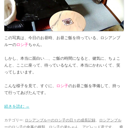
この写真は、今日のお昼時、お昼ご飯を待っている、ロシアンブ
ルーの
ロシ子
ちゃん。
しかし、本当に面白い…、ご飯の時間になると、健気に、ちょこ
んと、ここに座って、待っているなんて、本当にかわいくて、笑
ってしまいます。
こんな様子を見て、すぐに、
ロシ子
のお昼ご飯を準備して、持っ
て行ってあげたんです。
続きを読む
→
カテゴリー:
ロシアンブルーのロシ子の日々の成長記録
、
ロシアンブル
ーのロシ子の食事の種類
、
ロシ子の弟ちゃん、アビレッド君です。
、
癒