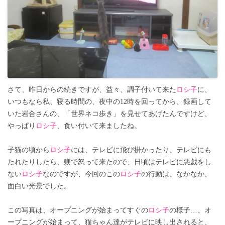
さて、昨日からの続きですが、益々、調子付いて来た
ロシ子
に、
いつもなら私、寝る時間の、夜中の12時を回ってから、録画して
いた岩合さんの、「世界ネコ歩き」を見せてあげたんですけど、
やっぱり
ロシ子
、食い付いて来ましたね。
子猫の頃から
ロシ子
には、テレビに飛び掛かったり、テレビにも
たれたりしたら、躾で怒って来たので、日頃はテレビに悪戯をし
ない
ロシ子
なのですが、今回のこの
ロシ子
の行動は、なかなか、
面白い光景でした。
この写真は、オープニングが始まってすぐの
ロシ子
の様子…、オ
ープニングが始まって、猫ちゃん達がテレビに映し出されると、