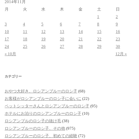
2014年11月
月
火
水
木
金
土
日
1
2
3
4
5
6
7
8
9
10
11
12
13
14
15
16
17
18
19
20
21
22
23
24
25
26
27
28
29
30
« 10月
12月 »
カテゴリー
おやつ大好き、ロシアンブルーのロシ子
(68)
お客様がロシアンブルーのロシ子に会いに
(22)
ペットシッターさんとロシアンブルーのロシ子
(95)
ホテルにお泊りのロシアンブルーのロシ子
(10)
ロシアンブルのロシ子の抜け毛
(38)
ロシアンブルーのロシ子、その他
(975)
ロシアンブルーのロシ子、初めての経験
(72)