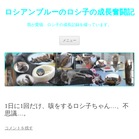
ロシアンブルーのロシ子の成長奮闘記
我が愛猫、ロシ子の成長記録を綴っています。
コ
メニュー
ン
テ
ン
ツ
へ
ス
キ
ッ
プ
1日に1回だけ、咳をするロシ子ちゃん…、不
思議…。
コメントを残す