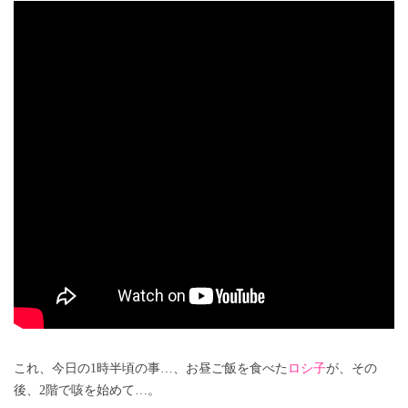
これ、今日の1時半頃の事…、お昼ご飯を食べた
ロシ子
が、その
後、2階で咳を始めて…。