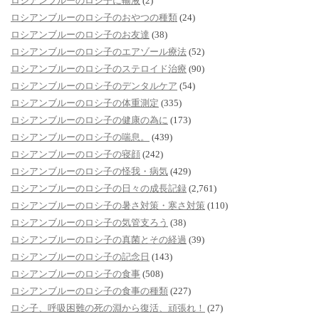
ロシアンブルーのロシ子に輸液
(2)
ロシアンブルーのロシ子のおやつの種類
(24)
ロシアンブルーのロシ子のお友達
(38)
ロシアンブルーのロシ子のエアゾール療法
(52)
ロシアンブルーのロシ子のステロイド治療
(90)
ロシアンブルーのロシ子のデンタルケア
(54)
ロシアンブルーのロシ子の体重測定
(335)
ロシアンブルーのロシ子の健康の為に
(173)
ロシアンブルーのロシ子の喘息。
(439)
ロシアンブルーのロシ子の寝顔
(242)
ロシアンブルーのロシ子の怪我・病気
(429)
ロシアンブルーのロシ子の日々の成長記録
(2,761)
ロシアンブルーのロシ子の暑さ対策・寒さ対策
(110)
ロシアンブルーのロシ子の気管支ろう
(38)
ロシアンブルーのロシ子の真菌とその経過
(39)
ロシアンブルーのロシ子の記念日
(143)
ロシアンブルーのロシ子の食事
(508)
ロシアンブルーのロシ子の食事の種類
(227)
ロシ子、呼吸困難の死の淵から復活、頑張れ！
(27)