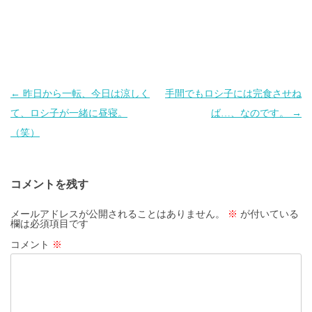
投
←
昨日から一転、今日は涼しく
手間でもロシ子には完食させね
稿
て、ロシ子が一緒に昼寝。
ば…、なのです。
→
ナ
（笑）
ビ
ゲ
コメントを残す
ー
シ
メールアドレスが公開されることはありません。
※
が付いている
欄は必須項目です
ョ
コメント
※
ン