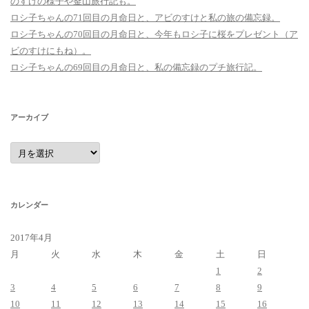
のすけの様子や釜山旅行記も。
ロシ子ちゃんの71回目の月命日と、アビのすけと私の旅の備忘録。
ロシ子ちゃんの70回目の月命日と、今年もロシ子に桜をプレゼント（ア
ビのすけにもね）。
ロシ子ちゃんの69回目の月命日と、私の備忘録のプチ旅行記。
アーカイブ
ア
ー
カ
イ
ブ
カレンダー
2017年4月
月
火
水
木
金
土
日
1
2
3
4
5
6
7
8
9
10
11
12
13
14
15
16