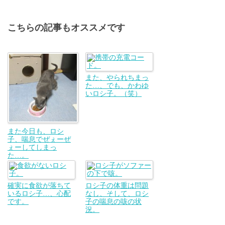
こちらの記事もオススメです
また、やられちまっ
た…、でも、かわゆ
いロシ子。（笑）
また今日も、ロシ
子、喘息でぜぇーぜ
ぇーしてしまっ
た…。
確実に食欲が落ちて
ロシ子の体重は問題
いるロシ子…、心配
なし、そして、ロシ
です。
子の喘息の咳の状
況。