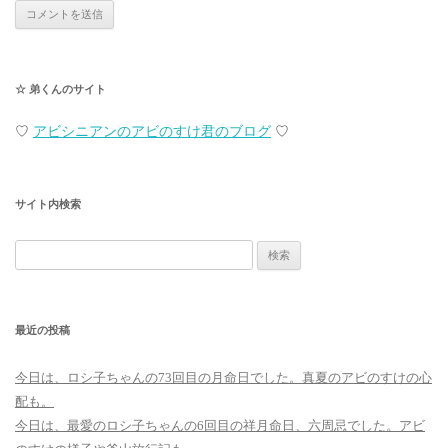
☆ 弟くんのサイト
♡
アビシニアンのアビのすけ君のブログ
♡
サイト内検索
検
索:
最近の投稿
今日は、ロシ子ちゃんの73回目の月命日でした。真夏のアビのすけの心
配も。
今日は、最愛のロシ子ちゃんの6回目の祥月命日、六周忌でした。アビ