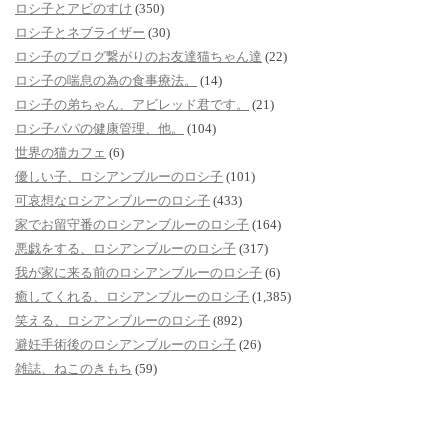
ロシ子とアビのすけ
(350)
ロシ子とネブライザー
(30)
ロシ子のブログ繋がりのお友達猫ちゃん達
(22)
ロシ子の喘息の為の食事療法。
(14)
ロシ子の弟ちゃん、アビレッド君です。
(21)
ロシ子パパの健康管理、他。
(104)
世界の猫カフェ
(6)
優しい子、ロシアンブルーのロシ子
(101)
可哀想なロシアンブルーのロシ子
(433)
家でお留守番のロシアンブルーのロシ子
(164)
悪戯をする、ロシアンブルーのロシ子
(317)
我が家に来る前のロシアンブルーのロシ子
(6)
癒してくれる、ロシアンブルーのロシ子
(1,385)
笑える、ロシアンブルーのロシ子
(892)
避妊手術後のロシアンブルーのロシ子
(26)
雑誌、ねこのきもち
(59)