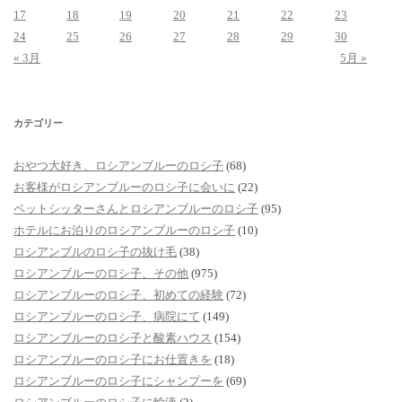
17
18
19
20
21
22
23
24
25
26
27
28
29
30
« 3月
5月 »
カテゴリー
おやつ大好き、ロシアンブルーのロシ子
(68)
お客様がロシアンブルーのロシ子に会いに
(22)
ペットシッターさんとロシアンブルーのロシ子
(95)
ホテルにお泊りのロシアンブルーのロシ子
(10)
ロシアンブルのロシ子の抜け毛
(38)
ロシアンブルーのロシ子、その他
(975)
ロシアンブルーのロシ子、初めての経験
(72)
ロシアンブルーのロシ子、病院にて
(149)
ロシアンブルーのロシ子と酸素ハウス
(154)
ロシアンブルーのロシ子にお仕置きを
(18)
ロシアンブルーのロシ子にシャンプーを
(69)