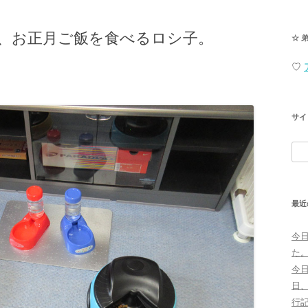
、お正月ご飯を食べるロシ子。
☆ 
♡
サイ
検
索:
最近
今
た
今
日
行