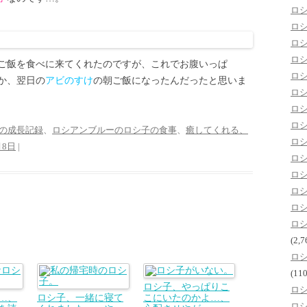
ロ
ロ
ロ
ロ
ご飯を食べに来てくれたのですが、これでお腹いっぱ
ロ
か、翌日の
アビのすけ
の朝ご飯になったんだったと思いま
ロ
ロ
ロ
の成長記録
、
ロシアンブルーのロシ子の食事
、
癒してくれる、
ロ
月8日
|
ロ
ロ
ロ
ロ
ロ
(2,7
ロ
(110
ロシ子、やっぱりこ
ロ
…、
ロシ子、一緒に寝て
こにいたのかよ…、
ロ