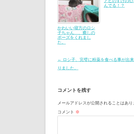
アビのすけの心
んでる！？
かわいい寝方のロシ
子ちゃん…、癒しの
ポーズをくれまし
た。
投
←
ロシ子、完璧に粉薬を食べる事が出来
稿
りました。
ナ
ビ
コメントを残す
ゲ
ー
メールアドレスが公開されることはあり
シ
コメント
※
ョ
ン