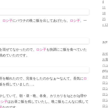
4
11
18
25
、
ロシ子
にパウチの晩ご飯を出してあげたら、
ロシ子
、一
« 1
カテ
を混ぜてなかったので、
ロシ子
も快調にご飯を食べていた
お
眺めていたのです。
お
ペ
(95)
ホ
所を離れたので、完食をしたのかなぁ〜なんて、呑気に
ロ
ロ
飯を残していました…。
ロ
ロ
やしていて、朝・昼・晩、各食、カリカリを1gとか2g増や
ロ
ロシ子
はお昼ご飯を残していたし、晩ご飯もこんなに残して
ロ
子
なのです…。