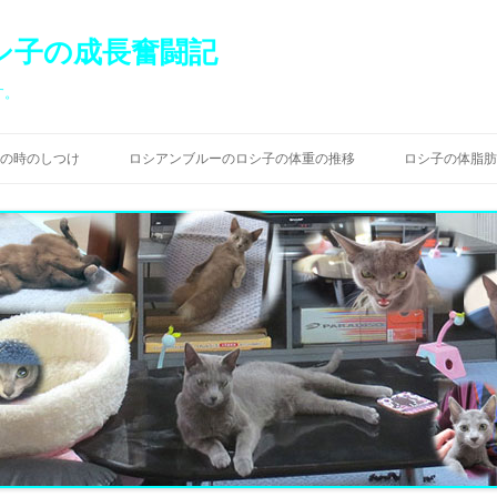
シ子の成長奮闘記
す。
コ
ン
の時のしつけ
ロシアンブルーのロシ子の体重の推移
ロシ子の体脂肪
テ
ン
ツ
へ
ス
キ
ッ
プ