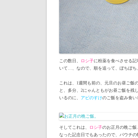
この数日、
ロシ子
に粉薬を食べさせる記
いて…、なので、順を追って、ぼちぼち
これは、1週間も前の、元旦のお昼ご飯
と、多分、2にゃんともがお昼ご飯を残
いるのに、
アビのすけ
のご飯を盗み食い
そしてこれは、
ロシ子
のお正月の晩ご飯
なった記念日でもあったので、パウチの