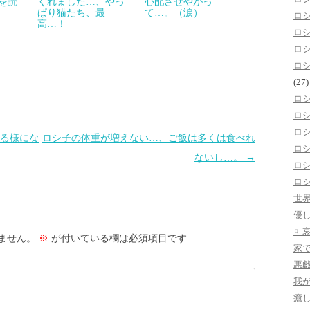
を読
くれました…、やっ
心配させやがっ
ぱり猫たち、最
て…。（涙）
ロ
高…！
ロ
ロ
ロ
(27)
ロ
ロ
ロ
る様にな
ロシ子の体重が増えない…、ご飯は多くは食べれ
ロ
ないし…。
→
ロ
ロ
世
優
可
ません。
※
が付いている欄は必須項目です
家
悪
我
癒