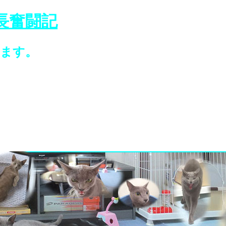
長奮闘記
います。