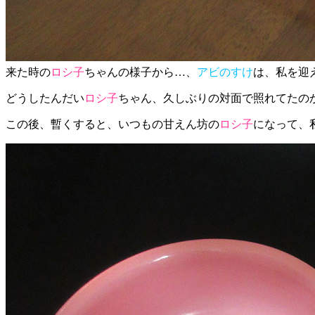
来た時の
ロシ子
ちゃんの様子から…、
アビのすけ
は、私を迎
どうしたんだい
ロシ子
ちゃん、久しぶりの対面で照れてたの
この後、暫くすると、いつもの甘えん坊の
ロシ子
になって、