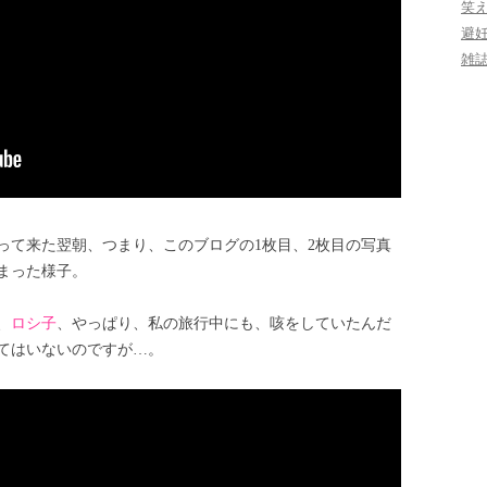
笑
避
雑
って来た翌朝、つまり、このブログの1枚目、2枚目の写真
まった様子。
、
ロシ子
、やっぱり、私の旅行中にも、咳をしていたんだ
てはいないのですが…。