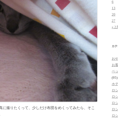
6
13
20
27
« 2
カテ
お
お
ペ
(95)
ホ
ロ
ロ
ロ
真に撮りたくって、少しだけ布団をめくってみたら、そこ
ロ
。
ロ