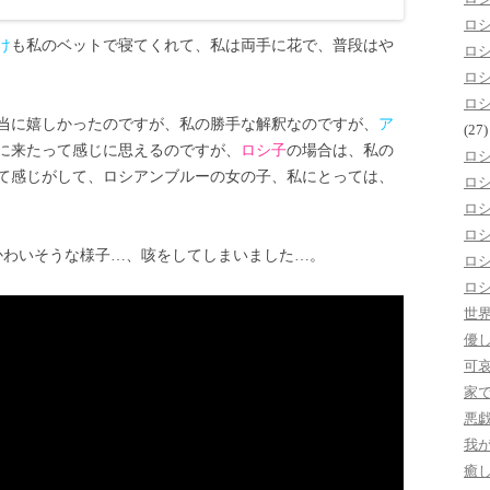
ロ
け
も私のベットで寝てくれて、私は両手に花で、普段はや
ロ
ロ
ロ
当に嬉しかったのですが、私の勝手な解釈なのですが、
ア
(27)
に来たって感じに思えるのですが、
ロシ子
の場合は、私の
ロ
て感じがして、ロシアンブルーの女の子、私にとっては、
ロ
ロ
ロ
かわいそうな様子…、咳をしてしまいました…。
ロ
ロ
世
優
可
家
悪
我
癒