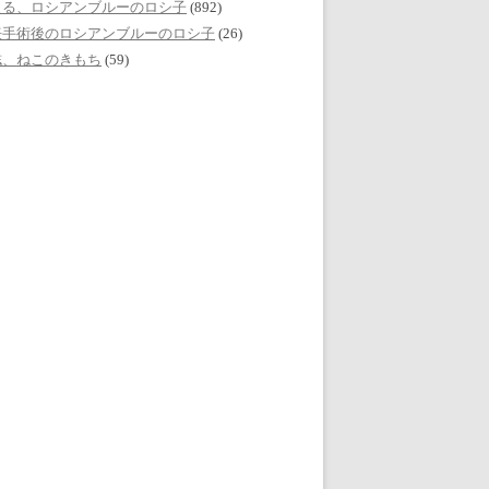
える、ロシアンブルーのロシ子
(892)
妊手術後のロシアンブルーのロシ子
(26)
誌、ねこのきもち
(59)