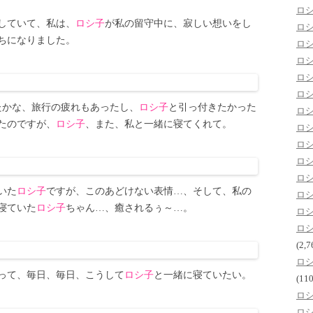
ロ
していて、私は、
ロシ子
が私の留守中に、寂しい想いをし
ロ
ちになりました。
ロ
ロ
ロ
ロ
たかな、旅行の疲れもあったし、
ロシ子
と引っ付きたかった
ロ
たのですが、
ロシ子
、また、私と一緒に寝てくれて。
ロ
ロ
ロ
ロ
いた
ロシ子
ですが、このあどけない表情…、そして、私の
ロ
寝ていた
ロシ子
ちゃん…、癒されるぅ～…。
ロ
ロ
(2,7
ロ
って、毎日、毎日、こうして
ロシ子
と一緒に寝ていたい。
(110
ロ
ロ