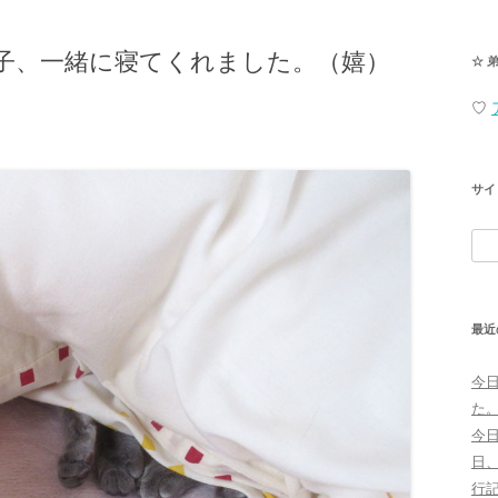
子、一緒に寝てくれました。（嬉）
☆ 
♡
サイ
検
索:
最近
今
た
今
日
行