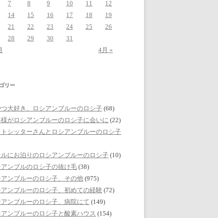
7
8
9
10
11
12
14
15
16
17
18
19
21
22
23
24
25
26
28
29
30
31
月
4月 »
ゴリー
やつ大好き、ロシアンブルーのロシ子
(68)
客様がロシアンブルーのロシ子に会いに
(22)
ットシッターさんとロシアンブルーのロシ子
テルにお泊りのロシアンブルーのロシ子
(10)
シアンブルのロシ子の抜け毛
(38)
シアンブルーのロシ子、その他
(975)
シアンブルーのロシ子、初めての経験
(72)
シアンブルーのロシ子、病院にて
(149)
シアンブルーのロシ子と酸素ハウス
(154)