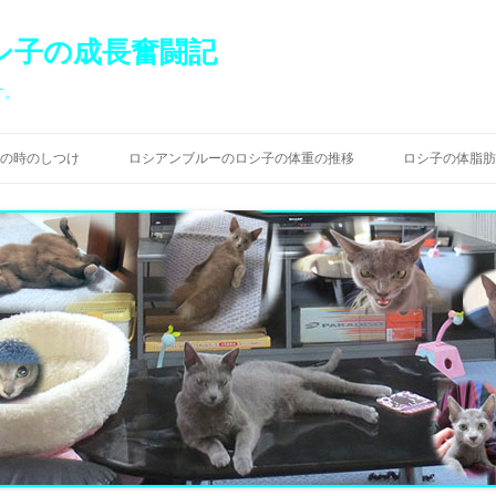
シ子の成長奮闘記
す。
コ
ン
の時のしつけ
ロシアンブルーのロシ子の体重の推移
ロシ子の体脂肪
テ
ン
ツ
へ
ス
キ
ッ
プ