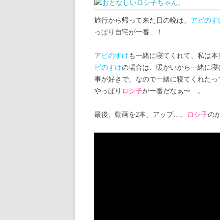
旅行から帰って来た日の晩は、
アビのす
っぱり自宅が一番…！
アビのすけ
も一緒に寝てくれて、私は本
ビのすけ
の場合は、暖かいから一緒に寝
事が好きで、なので一緒に寝てくれたっ
やっぱり
ロシ子
が一番だなぁ〜…。
最後、動画を2本、アップ…、
ロシ子
の