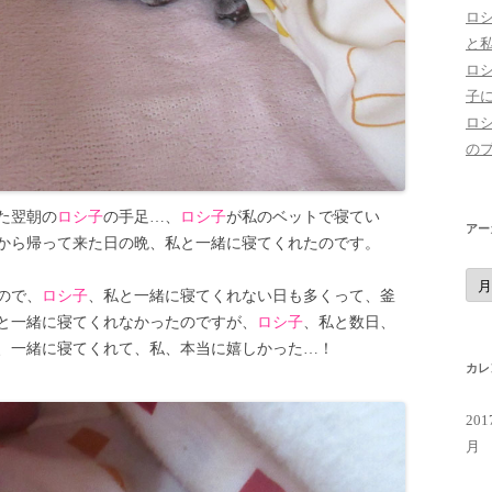
ロ
と
ロ
子
ロ
の
た翌朝の
ロシ子
の手足…、
ロシ子
が私のベットで寝てい
アー
から帰って来た日の晩、私と一緒に寝てくれたのです。
ア
ー
ので、
ロシ子
、私と一緒に寝てくれない日も多くって、釜
カ
イ
と一緒に寝てくれなかったのですが、
ロシ子
、私と数日、
ブ
、一緒に寝てくれて、私、本当に嬉しかった…！
カレ
20
月