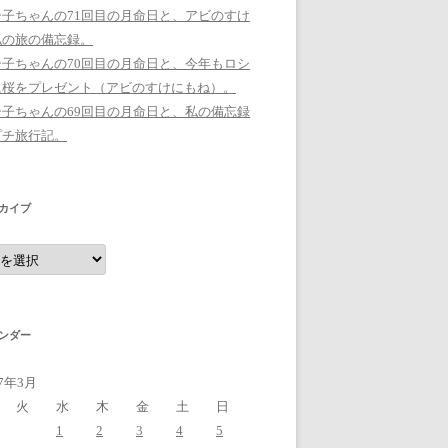
シ子ちゃんの71回目の月命日と、アビのすけ
私の旅の備忘録。
シ子ちゃんの70回目の月命日と、今年もロシ
に桜をプレゼント（アビのすけにもね）。
シ子ちゃんの69回目の月命日と、私の備忘録
プチ旅行記。
カイブ
ンダー
17年3月
火
水
木
金
土
日
1
2
3
4
5