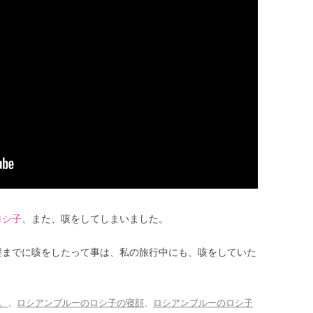
ロシ子
、また、咳をしてしまいました。
程までに咳をしたって事は、私の旅行中にも、咳をしていた
。
、
ロシアンブルーのロシ子の寝顔
、
ロシアンブルーのロシ子