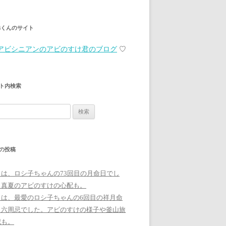
弟くんのサイト
アビシニアンのアビのすけ君のブログ
♡
ト内検索
の投稿
日は、ロシ子ちゃんの73回目の月命日でし
。真夏のアビのすけの心配も。
日は、最愛のロシ子ちゃんの6回目の祥月命
、六周忌でした。アビのすけの様子や釜山旅
記も。