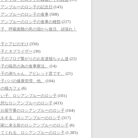
シアンブルーのロシ子の記念日
(143)
シアンブルーのロシ子の食事
(508)
シアンブルーのロシ子の食事の種類
(227)
シ子、呼吸困難の死の淵から復活、頑張れ！
シ子とアビのすけ
(350)
シ子とネブライザー
(30)
シ子のブログ繋がりのお友達猫ちゃん達
(22)
シ子の喘息の為の食事療法。
(14)
シ子の弟ちゃん、アビレッド君です。
(21)
シ子パパの健康管理、他。
(104)
界の猫カフェ
(6)
しい子、ロシアンブルーのロシ子
(101)
哀想なロシアンブルーのロシ子
(433)
でお留守番のロシアンブルーのロシ子
(164)
戯をする、ロシアンブルーのロシ子
(317)
が家に来る前のロシアンブルーのロシ子
(6)
してくれる、ロシアンブルーのロシ子
(1,385)