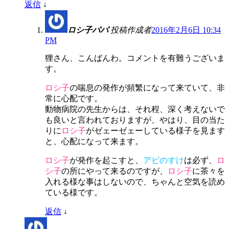
返信
↓
ロシ子パパ
投稿作成者
2016年2月6日 10:34
PM
狸さん、こんばんわ。コメントを有難うございま
す。
ロシ子
の喘息の発作が頻繁になって来ていて、非
常に心配です。
動物病院の先生からは、それ程、深く考えないで
も良いと言われておりますが、やはり、目の当た
りに
ロシ子
がゼェーゼェーしている様子を見ます
と、心配になって来ます。
ロシ子
が発作を起こすと、
アビのすけ
は必ず、
ロ
シ子
の所にやって来るのですが、
ロシ子
に茶々を
入れる様な事はしないので、ちゃんと空気を読め
ている様です。
返信
↓