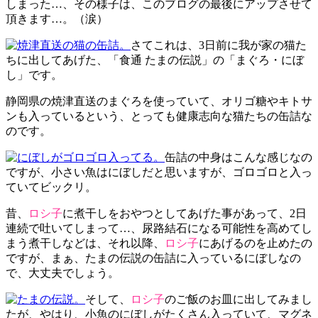
しまった…、その様子は、このブログの最後にアップさせて
頂きます…。（涙）
さてこれは、3日前に我が家の猫た
ちに出してあげた、「食通 たまの伝説」の「まぐろ・にぼ
し」です。
静岡県の焼津直送のまぐろを使っていて、オリゴ糖やキトサ
ンも入っているという、とっても健康志向な猫たちの缶詰な
のです。
缶詰の中身はこんな感じなの
ですが、小さい魚はにぼしだと思いますが、ゴロゴロと入っ
ていてビックリ。
昔、
ロシ子
に煮干しをおやつとしてあげた事があって、2日
連続で吐いてしまって…、尿路結石になる可能性を高めてし
まう煮干しなどは、それ以降、
ロシ子
にあげるのを止めたの
ですが、まぁ、たまの伝説の缶詰に入っているにぼしなの
で、大丈夫でしょう。
そして、
ロシ子
のご飯のお皿に出してみまし
たが、やはり、小魚のにぼしがたくさん入っていて、マグネ