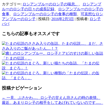
カテゴリー:
ロシアンブルーのロシ子の喘息。
、
ロシアンブ
ルーのロシ子の日々の成長記録
、
ロシアンブルーのロシ子の
食事
、
ロシアンブルーのロシ子の食事の種類
、
可哀想なロシ
アンブルーのロシ子
| 投稿日:
2016年2月5日
|
投稿者:
ロシ子
パパ
こちらの記事もオススメです
たまの伝説…、まだ、さ
さみ入りのご飯があったん…！？
ロシ子とアビのすけの新しい缶詰
「たまの伝説」。
新しい猫たちの缶詰、「たまの伝
説 まぐろ」！
新しい種類の「たまの伝説」の缶
詰、「まぐろ」。
投稿ナビゲーション
←
一見、ぶさかわ…、ロシ子の甘えん坊さんの時の表情。
最近、あまりロシ子の相手をしてあげれていないのです…。