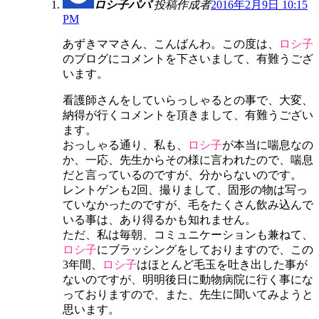
ロシ子パパ
投稿作成者
2016年2月9日 10:15
PM
あずきママさん、こんばんわ。この度は、
ロシ子
のブログにコメントを下さいまして、有難うござ
います。
看護師さんをしていらっしゃるとの事で、大変、
納得が行くコメントを頂きまして、有難うござい
ます。
おっしゃる通り、私も、
ロシ子
が本当に喘息なの
か、一応、先生からその様に言われたので、喘息
だと言っているのですが、分からないのです。
レントゲンも2回、撮りまして、固形の物は写っ
ていなかったのですが、毛をたくさん飲み込んで
いる事は、あり得るかも知れません。
ただ、私は毎朝、コミュニケーションも兼ねて、
ロシ子
にブラッシングをしておりますので、この
3年間、
ロシ子
はほとんど毛玉を吐き出した事が
ないのですが、明明後日に動物病院に行く事にな
っておりますので、また、先生に聞いてみようと
思います。