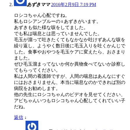
あずきママ
2016年2月9日 7:19 PM
ロシコちゃん心配ですね。
私もロシアンブルーの♀あずきがいます。
あずきも似た様な咳をしてました。
でも私は喘息とは思っていませんでした。
毛玉が溜って吐きたくてもなかなか吐けずあんな咳を
繰り返し、ようやく数日後に毛玉入りを吐くかんじで
した。食事やおやつを毛玉ケアに変えたら、おさまり
ました。
ぜひ毛玉溜まってないか何か異物食べてないか診察し
てもらってください。
私は人間の看護師ですが、人間の喘息はあんなにすぐ
にはおさまりません、本当に喘息なのかできれば別の
病院をお勧めします。
他の先生にロシコちゃんのビデオを見せてください、
アビちゃんいつもロシコちゃん心配してくれていい子
だね。
返信
↓