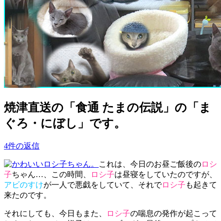
焼津直送の「食通 たまの伝説」の「ま
ぐろ・にぼし」です。
4件の返信
これは、今日のお昼ご飯後の
ロシ
子
ちゃん…、この時間、
ロシ子
は昼寝をしていたのですが、
アビのすけ
が一人で悪戯をしていて、それで
ロシ子
も起きて
来たのです。
それにしても、今日もまた、
ロシ子
の喘息の発作が起こって