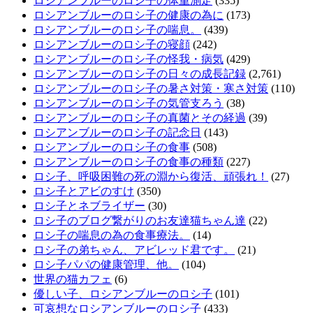
ロシアンブルーのロシ子の体重測定
(335)
ロシアンブルーのロシ子の健康の為に
(173)
ロシアンブルーのロシ子の喘息。
(439)
ロシアンブルーのロシ子の寝顔
(242)
ロシアンブルーのロシ子の怪我・病気
(429)
ロシアンブルーのロシ子の日々の成長記録
(2,761)
ロシアンブルーのロシ子の暑さ対策・寒さ対策
(110)
ロシアンブルーのロシ子の気管支ろう
(38)
ロシアンブルーのロシ子の真菌とその経過
(39)
ロシアンブルーのロシ子の記念日
(143)
ロシアンブルーのロシ子の食事
(508)
ロシアンブルーのロシ子の食事の種類
(227)
ロシ子、呼吸困難の死の淵から復活、頑張れ！
(27)
ロシ子とアビのすけ
(350)
ロシ子とネブライザー
(30)
ロシ子のブログ繋がりのお友達猫ちゃん達
(22)
ロシ子の喘息の為の食事療法。
(14)
ロシ子の弟ちゃん、アビレッド君です。
(21)
ロシ子パパの健康管理、他。
(104)
世界の猫カフェ
(6)
優しい子、ロシアンブルーのロシ子
(101)
可哀想なロシアンブルーのロシ子
(433)