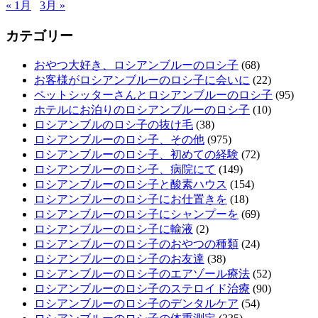
« 1月
3月 »
カテゴリー
おやつ大好き、ロシアンブルーのロシ子
(68)
お客様がロシアンブルーのロシ子に会いに
(22)
ペットシッターさんとロシアンブルーのロシ子
(95)
ホテルにお泊りのロシアンブルーのロシ子
(10)
ロシアンブルのロシ子の抜け毛
(38)
ロシアンブルーのロシ子、その他
(975)
ロシアンブルーのロシ子、初めての経験
(72)
ロシアンブルーのロシ子、病院にて
(149)
ロシアンブルーのロシ子と酸素ハウス
(154)
ロシアンブルーのロシ子にお仕置きを
(18)
ロシアンブルーのロシ子にシャンプーを
(69)
ロシアンブルーのロシ子に輸液
(2)
ロシアンブルーのロシ子のおやつの種類
(24)
ロシアンブルーのロシ子のお友達
(38)
ロシアンブルーのロシ子のエアゾール療法
(52)
ロシアンブルーのロシ子のステロイド治療
(90)
ロシアンブルーのロシ子のデンタルケア
(54)