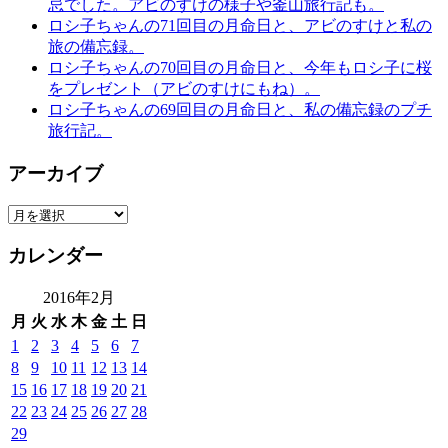
忌でした。アビのすけの様子や釜山旅行記も。
ロシ子ちゃんの71回目の月命日と、アビのすけと私の
旅の備忘録。
ロシ子ちゃんの70回目の月命日と、今年もロシ子に桜
をプレゼント（アビのすけにもね）。
ロシ子ちゃんの69回目の月命日と、私の備忘録のプチ
旅行記。
アーカイブ
ア
ー
カレンダー
カ
イ
2016年2月
ブ
月
火
水
木
金
土
日
1
2
3
4
5
6
7
8
9
10
11
12
13
14
15
16
17
18
19
20
21
22
23
24
25
26
27
28
29