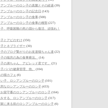
シアンブルーのロシ子の真菌とその経過
(39)
シアンブルーのロシ子の記念日
(143)
シアンブルーのロシ子の食事
(508)
シアンブルーのロシ子の食事の種類
(227)
シ子、呼吸困難の死の淵から復活、頑張れ！
シ子とアビのすけ
(350)
シ子とネブライザー
(30)
シ子のブログ繋がりのお友達猫ちゃん達
(22)
シ子の喘息の為の食事療法。
(14)
シ子の弟ちゃん、アビレッド君です。
(21)
シ子パパの健康管理、他。
(104)
界の猫カフェ
(6)
しい子、ロシアンブルーのロシ子
(101)
哀想なロシアンブルーのロシ子
(433)
でお留守番のロシアンブルーのロシ子
(164)
戯をする、ロシアンブルーのロシ子
(317)
が家に来る前のロシアンブルーのロシ子
(6)