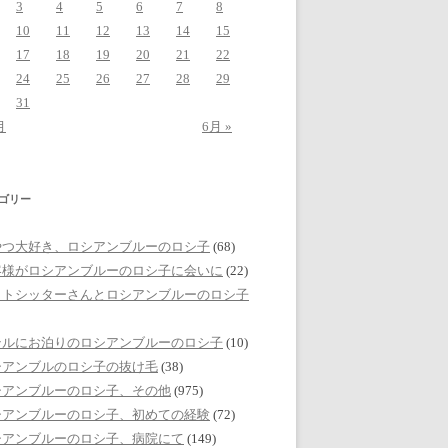
3
4
5
6
7
8
10
11
12
13
14
15
17
18
19
20
21
22
24
25
26
27
28
29
31
月
6月 »
ゴリー
やつ大好き、ロシアンブルーのロシ子
(68)
客様がロシアンブルーのロシ子に会いに
(22)
ットシッターさんとロシアンブルーのロシ子
テルにお泊りのロシアンブルーのロシ子
(10)
シアンブルのロシ子の抜け毛
(38)
シアンブルーのロシ子、その他
(975)
シアンブルーのロシ子、初めての経験
(72)
シアンブルーのロシ子、病院にて
(149)