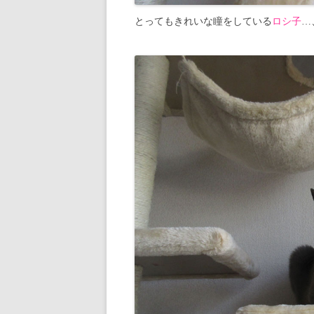
とってもきれいな瞳をしている
ロシ子
…