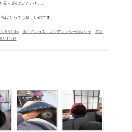
も長く1階にいたかも…。
、私はとっても嬉しいのです。
の成長記録
、
癒してくれる、ロシアンブルーのロシ子
、
笑え
6年5月24日
|