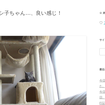
シ子ちゃん…、良い感じ！
☆ 
♡
サイ
検
索:
最近
今
た
今
日
行