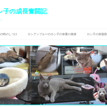
シ子の成長奮闘記
す。
コ
ン
の時のしつけ
ロシアンブルーのロシ子の体重の推移
ロシ子の体脂肪
テ
ン
ツ
へ
ス
キ
ッ
プ