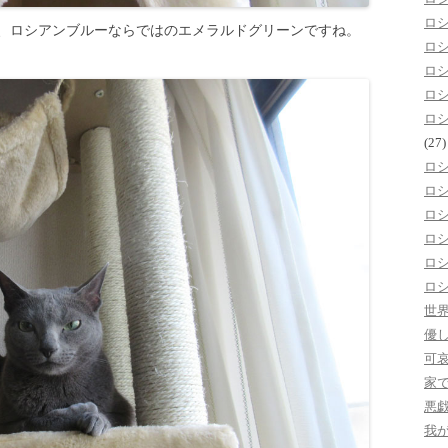
ロ
、ロシアンブルーならではのエメラルドグリーンですね。
ロ
ロ
ロ
ロ
(27)
ロ
ロ
ロ
ロ
ロ
ロ
世
優
可
家
悪
我