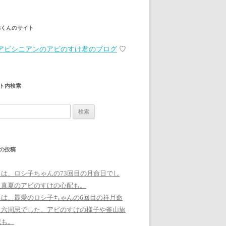
弟くんのサイト
アビシニアンのアビのすけ君のブログ
♡
ト内検索
の投稿
日は、ロシ子ちゃんの73回目の月命日でし
。真夏のアビのすけの心配も。
日は、最愛のロシ子ちゃんの6回目の祥月命
、六周忌でした。アビのすけの様子や釜山旅
記も。