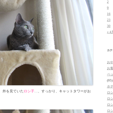
2
9
16
23
30
« 4
カテ
お
お
ペ
(95)
ホ
、外を見ていた
ロシ子
…、すっかり、キャットタワーがお
ロ
ロ
ロ
ロ