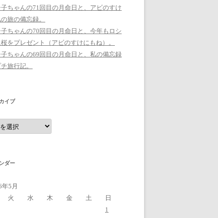
シ子ちゃんの71回目の月命日と、アビのすけ
私の旅の備忘録。
シ子ちゃんの70回目の月命日と、今年もロシ
に桜をプレゼント（アビのすけにもね）。
シ子ちゃんの69回目の月命日と、私の備忘録
プチ旅行記。
カイブ
ンダー
16年5月
火
水
木
金
土
日
1