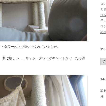
ロ
と
ロ
子
ロ
の
ットタワーの上で寛いでくれていました。
アー
、私は嬉しい…、キャットタワーがキャットタワーたる役
ア
ー
カ
イ
ブ
カレ
20
月