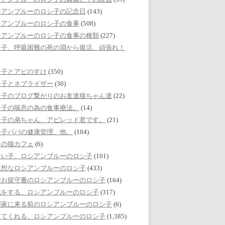
シアンブルーのロシ子の記念日
(143)
シアンブルーのロシ子の食事
(508)
シアンブルーのロシ子の食事の種類
(227)
シ子、呼吸困難の死の淵から復活、頑張れ！
シ子とアビのすけ
(350)
シ子とネブライザー
(30)
シ子のブログ繋がりのお友達猫ちゃん達
(22)
シ子の喘息の為の食事療法。
(14)
シ子の弟ちゃん、アビレッド君です。
(21)
シ子パパの健康管理、他。
(104)
界の猫カフェ
(6)
しい子、ロシアンブルーのロシ子
(101)
哀想なロシアンブルーのロシ子
(433)
でお留守番のロシアンブルーのロシ子
(164)
戯をする、ロシアンブルーのロシ子
(317)
が家に来る前のロシアンブルーのロシ子
(6)
してくれる、ロシアンブルーのロシ子
(1,385)