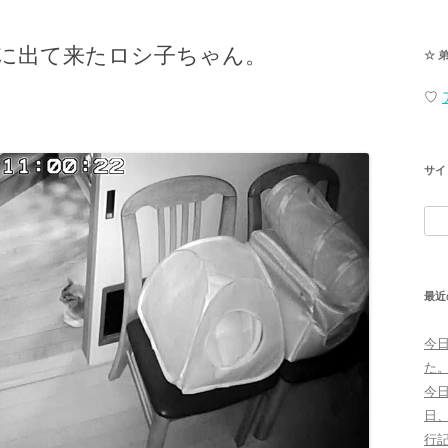
に出て来たロシ子ちゃん。
☆ 
♡
サイ
検
索:
最近
今
た
今
日
行