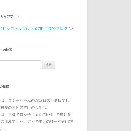
弟くんのサイト
アビシニアンのアビのすけ君のブログ
♡
ト内検索
の投稿
日は、ロシ子ちゃんの73回目の月命日でし
。真夏のアビのすけの心配も。
日は、最愛のロシ子ちゃんの6回目の祥月命
、六周忌でした。アビのすけの様子や釜山旅
記も。