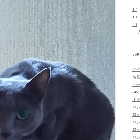
5
12
19
26
« 8
カテ
お
お
ペ
(95)
ホ
ロ
ロ
ロ
ロ
ロ