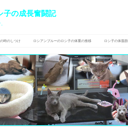
シ子の成長奮闘記
す。
コ
ン
の時のしつけ
ロシアンブルーのロシ子の体重の推移
ロシ子の体脂肪
テ
ン
ツ
へ
ス
キ
ッ
プ