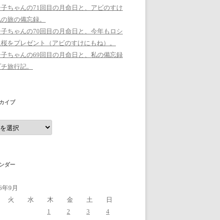
シ子ちゃんの71回目の月命日と、アビのすけ
私の旅の備忘録。
シ子ちゃんの70回目の月命日と、今年もロシ
に桜をプレゼント（アビのすけにもね）。
シ子ちゃんの69回目の月命日と、私の備忘録
プチ旅行記。
カイブ
ンダー
16年9月
火
水
木
金
土
日
1
2
3
4