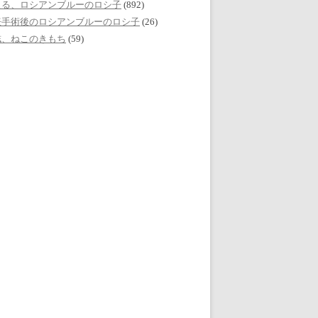
える、ロシアンブルーのロシ子
(892)
妊手術後のロシアンブルーのロシ子
(26)
誌、ねこのきもち
(59)