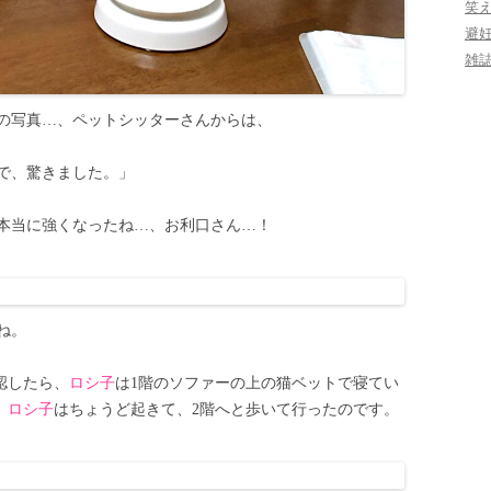
笑
避
雑
の写真…、ペットシッターさんからは、
で、驚きました。」
本当に強くなったね…、お利口さん…！
ね。
認したら、
ロシ子
は1階のソファーの上の猫ベットで寝てい
、
ロシ子
はちょうど起きて、2階へと歩いて行ったのです。