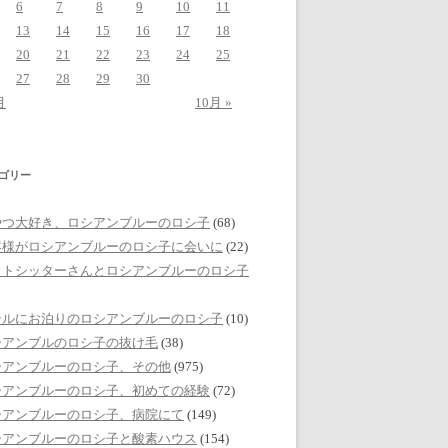
6
7
8
9
10
11
13
14
15
16
17
18
20
21
22
23
24
25
27
28
29
30
月
10月 »
ゴリー
やつ大好き、ロシアンブルーのロシ子
(68)
客様がロシアンブルーのロシ子に会いに
(22)
ットシッターさんとロシアンブルーのロシ子
テルにお泊りのロシアンブルーのロシ子
(10)
シアンブルのロシ子の抜け毛
(38)
シアンブルーのロシ子、その他
(975)
シアンブルーのロシ子、初めての経験
(72)
シアンブルーのロシ子、病院にて
(149)
シアンブルーのロシ子と酸素ハウス
(154)