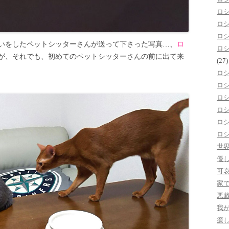
ロ
ロ
ロ
いをしたペットシッターさんが送って下さった写真…、
ロ
ロ
が、それでも、初めてのペットシッターさんの前に出て来
(27)
ロ
ロ
ロ
ロ
ロ
ロ
世
優
可
家
悪
我
癒