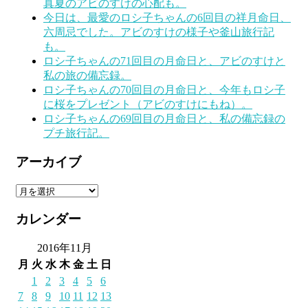
真夏のアビのすけの心配も。
今日は、最愛のロシ子ちゃんの6回目の祥月命日、
六周忌でした。アビのすけの様子や釜山旅行記
も。
ロシ子ちゃんの71回目の月命日と、アビのすけと
私の旅の備忘録。
ロシ子ちゃんの70回目の月命日と、今年もロシ子
に桜をプレゼント（アビのすけにもね）。
ロシ子ちゃんの69回目の月命日と、私の備忘録の
プチ旅行記。
アーカイブ
ア
ー
カレンダー
カ
イ
2016年11月
ブ
月
火
水
木
金
土
日
1
2
3
4
5
6
7
8
9
10
11
12
13