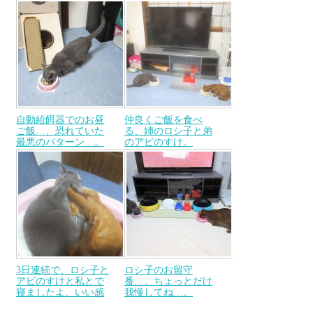
自動給餌器でのお昼
仲良くご飯を食べ
ご飯…、恐れていた
る、姉のロシ子と弟
最悪のパターン…。
のアビのすけ。
3日連続で、ロシ子と
ロシ子のお留守
アビのすけと私とで
番…、ちょっとだけ
寝ましたよ、いい感
我慢してね…。
じっ！