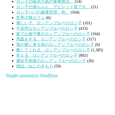
ロシ子の喘息の為の食事療法。
(14)
ロシ子の弟ちゃん、アビレッド君です。
(21)
ロシ子パパの健康管理、他。
(104)
世界の猫カフェ
(6)
優しい子、ロシアンブルーのロシ子
(101)
可哀想なロシアンブルーのロシ子
(433)
家でお留守番のロシアンブルーのロシ子
(164)
悪戯をする、ロシアンブルーのロシ子
(317)
我が家に来る前のロシアンブルーのロシ子
(6)
癒してくれる、ロシアンブルーのロシ子
(1,385)
笑える、ロシアンブルーのロシ子
(892)
避妊手術後のロシアンブルーのロシ子
(26)
雑誌、ねこのきもち
(59)
Proudly powered by WordPress