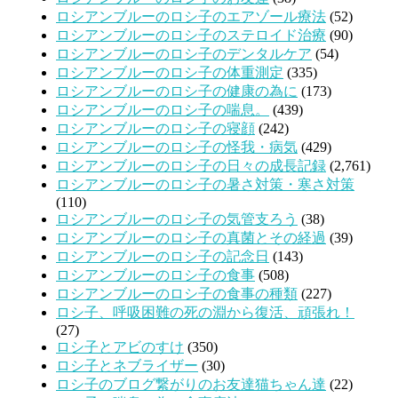
ロシアンブルーのロシ子のエアゾール療法
(52)
ロシアンブルーのロシ子のステロイド治療
(90)
ロシアンブルーのロシ子のデンタルケア
(54)
ロシアンブルーのロシ子の体重測定
(335)
ロシアンブルーのロシ子の健康の為に
(173)
ロシアンブルーのロシ子の喘息。
(439)
ロシアンブルーのロシ子の寝顔
(242)
ロシアンブルーのロシ子の怪我・病気
(429)
ロシアンブルーのロシ子の日々の成長記録
(2,761)
ロシアンブルーのロシ子の暑さ対策・寒さ対策
(110)
ロシアンブルーのロシ子の気管支ろう
(38)
ロシアンブルーのロシ子の真菌とその経過
(39)
ロシアンブルーのロシ子の記念日
(143)
ロシアンブルーのロシ子の食事
(508)
ロシアンブルーのロシ子の食事の種類
(227)
ロシ子、呼吸困難の死の淵から復活、頑張れ！
(27)
ロシ子とアビのすけ
(350)
ロシ子とネブライザー
(30)
ロシ子のブログ繋がりのお友達猫ちゃん達
(22)