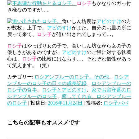
ロシ子
もかなりのガっ付
き様なのですが…。
食いしん坊度は
アビのすけ
の方
が数枚、上手で、
アビのすけ
がまた、自分のお皿の所に
戻って来て、
ロシ子
が追い出されてしまって…。
ロシ子
はやっぱり女の子で、食いしん坊ながら女の子の
優しさがあるのですが、
アビのすけ
のご飯に対する執着
心は、
ロシ子
の比較にはならず…、それぞれ個性があっ
て笑えます。（笑）
カテゴリー:
ロシアンブルーのロシ子、その他
、
ロシア
ンブルーのロシ子の日々の成長記録
、
ロシアンブルーの
ロシ子の食事
、
ロシ子とアビのすけ
、
家でお留守番のロ
シアンブルーのロシ子
、
癒してくれる、ロシアンブルー
のロシ子
| 投稿日:
2016年11月24日
|
投稿者:
ロシ子パパ
こちらの記事もオススメです