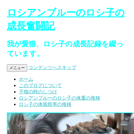
ロシアンブルーのロシ子の
成長奮闘記
我が愛猫、ロシ子の成長記録を綴っ
ています。
コンテンツへスキップ
メニュー
ホーム
このブログについて
子猫の時のしつけ
ロシアンブルーのロシ子の体重の推移
ロシ子の体脂肪率の推移