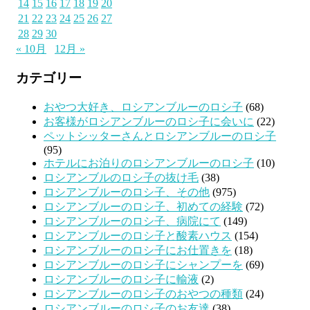
14
15
16
17
18
19
20
21
22
23
24
25
26
27
28
29
30
« 10月
12月 »
カテゴリー
おやつ大好き、ロシアンブルーのロシ子
(68)
お客様がロシアンブルーのロシ子に会いに
(22)
ペットシッターさんとロシアンブルーのロシ子
(95)
ホテルにお泊りのロシアンブルーのロシ子
(10)
ロシアンブルのロシ子の抜け毛
(38)
ロシアンブルーのロシ子、その他
(975)
ロシアンブルーのロシ子、初めての経験
(72)
ロシアンブルーのロシ子、病院にて
(149)
ロシアンブルーのロシ子と酸素ハウス
(154)
ロシアンブルーのロシ子にお仕置きを
(18)
ロシアンブルーのロシ子にシャンプーを
(69)
ロシアンブルーのロシ子に輸液
(2)
ロシアンブルーのロシ子のおやつの種類
(24)
ロシアンブルーのロシ子のお友達
(38)