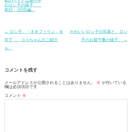
私のベトナム旅行中
のロシ子の様子…、
初日・2日目編。
投
←
ロシ子、「ネオフィリン」を
かわいいロシ子の写真と、ロシ
稿
完了…、ココちゃんのご紹介
子のお留守番の様子。
→
ナ
も。
ビ
ゲ
コメントを残す
ー
シ
メールアドレスが公開されることはありません。
※
が付いている
欄は必須項目です
ョ
コメント
※
ン