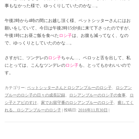
事もなかった様で、ゆっくりしていたのかな…。
午後2時から4時の間にお越し頂く様、ペットシッターさんにはお
願いをしていて、今日は午後2時15分頃に来て下さったのですが、
午後1時にお昼ご飯を食べた
ロシ子
は、お腹も減ってなく、なの
で、ゆっくりとしていたのかな…。
さすがに、ツンデレの
ロシ子
ちゃん…、ペロッと舌を出して、私
にとっては、こんなツンデレの
ロシ子
も、とってもかわいいので
す。
カテゴリー:
ペットシッターさんとロシアンブルーのロシ子
、
ロシアン
ブルーのロシ子の日々の成長記録
、
ロシアンブルーのロシ子の食事
、
ロ
シ子とアビのすけ
、
家でお留守番のロシアンブルーのロシ子
、
癒してく
れる、ロシアンブルーのロシ子
| 投稿日:
2016年11月30日
|