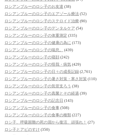
ロシアンブルーのロシ子のお友達
(38)
ロシアンブルーのロシ子のエアゾール療法
(52)
ロシアンブルーのロシ子のステロイド治療
(90)
ロシアンブルーのロシ子のデンタルケア
(54)
ロシアンブルーのロシ子の体重測定
(335)
ロシアンブルーのロシ子の健康の為に
(173)
ロシアンブルーのロシ子の喘息。
(439)
ロシアンブルーのロシ子の寝顔
(242)
ロシアンブルーのロシ子の怪我・病気
(429)
ロシアンブルーのロシ子の日々の成長記録
(2,761)
ロシアンブルーのロシ子の暑さ対策・寒さ対策
(110)
ロシアンブルーのロシ子の気管支ろう
(38)
ロシアンブルーのロシ子の真菌とその経過
(39)
ロシアンブルーのロシ子の記念日
(143)
ロシアンブルーのロシ子の食事
(508)
ロシアンブルーのロシ子の食事の種類
(227)
ロシ子、呼吸困難の死の淵から復活、頑張れ！
(27)
ロシ子とアビのすけ
(350)