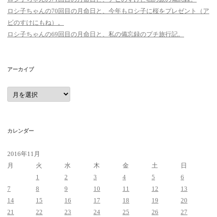
ロシ子ちゃんの70回目の月命日と、今年もロシ子に桜をプレゼント（ア
ビのすけにもね）。
ロシ子ちゃんの69回目の月命日と、私の備忘録のプチ旅行記。
アーカイブ
ア
ー
カ
イ
ブ
カレンダー
2016年11月
月
火
水
木
金
土
日
1
2
3
4
5
6
7
8
9
10
11
12
13
14
15
16
17
18
19
20
21
22
23
24
25
26
27