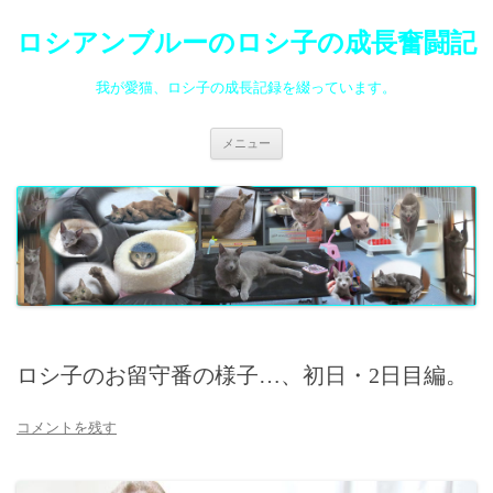
ロシアンブルーのロシ子の成長奮闘記
我が愛猫、ロシ子の成長記録を綴っています。
コ
メニュー
ン
テ
ン
ツ
へ
ス
キ
ッ
プ
ロシ子のお留守番の様子…、初日・2日目編。
コメントを残す