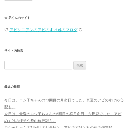
☆ 弟くんのサイト
♡
アビシニアンのアビのすけ君のブログ
♡
サイト内検索
検
索:
最近の投稿
今日は、ロシ子ちゃんの73回目の月命日でした。真夏のアビのすけの心
配も。
今日は、最愛のロシ子ちゃんの6回目の祥月命日、六周忌でした。アビ
のすけの様子や釜山旅行記も。
ロシ子ちゃんの71回目の月命日と、アビのすけと私の旅の備忘録。