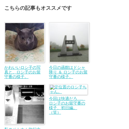
こちらの記事もオススメです
かわいいロシ子の写
今日の函館はドシャ
真と、ロシ子のお留
降り ＆ ロシ子のお留
守番の様子。
守番の様子。
今回は快適だろ…、
ロシ子のお留守番の
様子、初日編。
（笑）