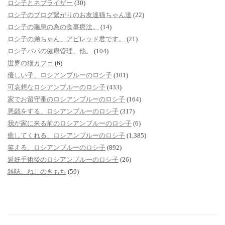
ロシ子とネブライザー
(30)
ロシ子のブログ繋がりのお友達猫ちゃん達
(22)
ロシ子の喘息の為の食事療法。
(14)
ロシ子の弟ちゃん、アビレッド君です。
(21)
ロシ子パパの健康管理、他。
(104)
世界の猫カフェ
(6)
優しい子、ロシアンブルーのロシ子
(101)
可哀想なロシアンブルーのロシ子
(433)
家でお留守番のロシアンブルーのロシ子
(164)
悪戯をする、ロシアンブルーのロシ子
(317)
我が家に来る前のロシアンブルーのロシ子
(6)
癒してくれる、ロシアンブルーのロシ子
(1,385)
笑える、ロシアンブルーのロシ子
(892)
避妊手術後のロシアンブルーのロシ子
(26)
雑誌、ねこのきもち
(59)