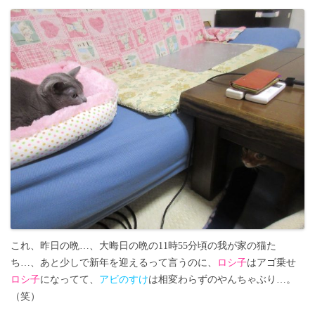
これ、昨日の晩…、大晦日の晩の11時55分頃の我が家の猫た
ち…、あと少しで新年を迎えるって言うのに、
ロシ子
はアゴ乗せ
ロシ子
になってて、
アビのすけ
は相変わらずのやんちゃぶり…。
（笑）