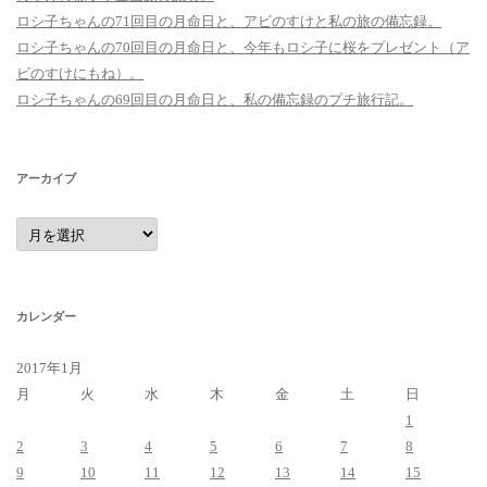
ロシ子ちゃんの71回目の月命日と、アビのすけと私の旅の備忘録。
ロシ子ちゃんの70回目の月命日と、今年もロシ子に桜をプレゼント（ア
ビのすけにもね）。
ロシ子ちゃんの69回目の月命日と、私の備忘録のプチ旅行記。
アーカイブ
ア
ー
カ
イ
ブ
カレンダー
2017年1月
月
火
水
木
金
土
日
1
2
3
4
5
6
7
8
9
10
11
12
13
14
15