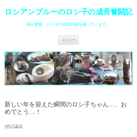
ロシアンブルーのロシ子の成長奮闘記
我が愛猫、ロシ子の成長記録を綴っています。
コ
メニュー
ン
テ
ン
ツ
へ
ス
キ
ッ
プ
新しい年を迎えた瞬間のロシ子ちゃん…、お
めでとう…！
4件の返信