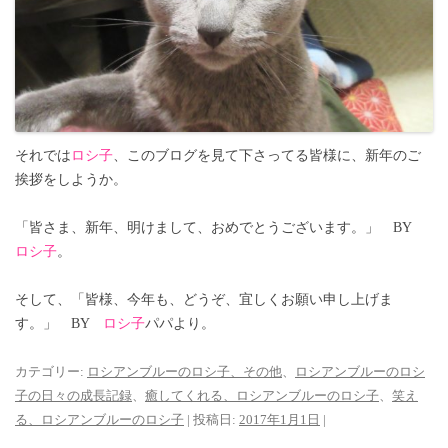
それでは
ロシ子
、このブログを見て下さってる皆様に、新年のご
挨拶をしようか。
「皆さま、新年、明けまして、おめでとうございます。」 BY
ロシ子
。
そして、「皆様、今年も、どうぞ、宜しくお願い申し上げま
す。」 BY
ロシ子
パパより。
カテゴリー:
ロシアンブルーのロシ子、その他
、
ロシアンブルーのロシ
子の日々の成長記録
、
癒してくれる、ロシアンブルーのロシ子
、
笑え
る、ロシアンブルーのロシ子
| 投稿日:
2017年1月1日
|