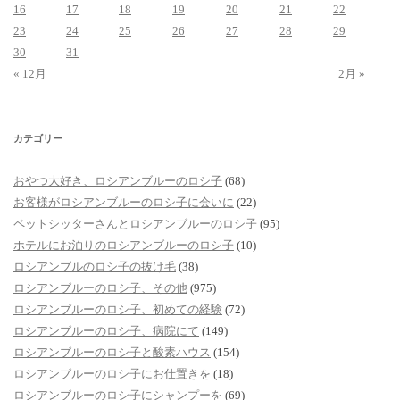
16
17
18
19
20
21
22
23
24
25
26
27
28
29
30
31
« 12月
2月 »
カテゴリー
おやつ大好き、ロシアンブルーのロシ子
(68)
お客様がロシアンブルーのロシ子に会いに
(22)
ペットシッターさんとロシアンブルーのロシ子
(95)
ホテルにお泊りのロシアンブルーのロシ子
(10)
ロシアンブルのロシ子の抜け毛
(38)
ロシアンブルーのロシ子、その他
(975)
ロシアンブルーのロシ子、初めての経験
(72)
ロシアンブルーのロシ子、病院にて
(149)
ロシアンブルーのロシ子と酸素ハウス
(154)
ロシアンブルーのロシ子にお仕置きを
(18)
ロシアンブルーのロシ子にシャンプーを
(69)