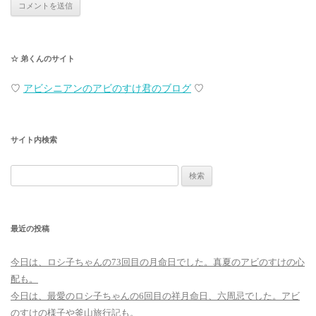
☆ 弟くんのサイト
♡
アビシニアンのアビのすけ君のブログ
♡
サイト内検索
検
索:
最近の投稿
今日は、ロシ子ちゃんの73回目の月命日でした。真夏のアビのすけの心
配も。
今日は、最愛のロシ子ちゃんの6回目の祥月命日、六周忌でした。アビ
のすけの様子や釜山旅行記も。