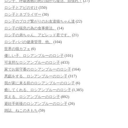
ロシ子、呼吸困難の死の淵から復活、頑張れ！
(27)
ロシ子とアビのすけ
(350)
ロシ子とネブライザー
(30)
ロシ子のブログ繋がりのお友達猫ちゃん達
(22)
ロシ子の喘息の為の食事療法。
(14)
ロシ子の弟ちゃん、アビレッド君です。
(21)
ロシ子パパの健康管理、他。
(104)
世界の猫カフェ
(6)
優しい子、ロシアンブルーのロシ子
(101)
可哀想なロシアンブルーのロシ子
(433)
家でお留守番のロシアンブルーのロシ子
(164)
悪戯をする、ロシアンブルーのロシ子
(317)
我が家に来る前のロシアンブルーのロシ子
(6)
癒してくれる、ロシアンブルーのロシ子
(1,385)
笑える、ロシアンブルーのロシ子
(892)
避妊手術後のロシアンブルーのロシ子
(26)
雑誌、ねこのきもち
(59)