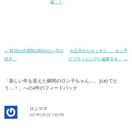
歳…！
投
←
昨日の大掃除の時のロシ子の
お正月からスッキリ…、ロシ子
稿
続き。
にブラッシングと歯磨きを。
→
ナ
ビ
「
新しい年を迎えた瞬間のロシ子ちゃん…、おめでと
ゲ
う…！
」への4件のフィードバック
ー
シ
ョ
ロシママ
2017年1月1日 7:40 PM
ン