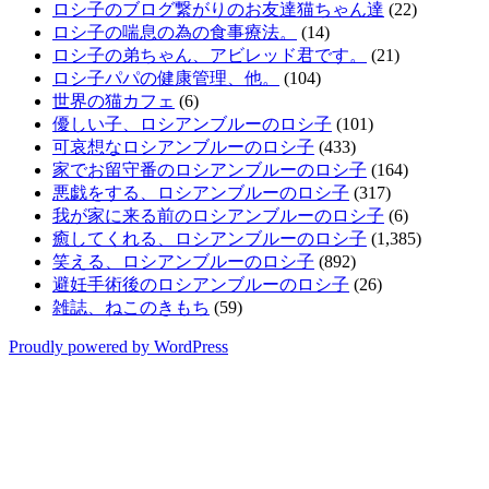
ロシ子のブログ繋がりのお友達猫ちゃん達
(22)
ロシ子の喘息の為の食事療法。
(14)
ロシ子の弟ちゃん、アビレッド君です。
(21)
ロシ子パパの健康管理、他。
(104)
世界の猫カフェ
(6)
優しい子、ロシアンブルーのロシ子
(101)
可哀想なロシアンブルーのロシ子
(433)
家でお留守番のロシアンブルーのロシ子
(164)
悪戯をする、ロシアンブルーのロシ子
(317)
我が家に来る前のロシアンブルーのロシ子
(6)
癒してくれる、ロシアンブルーのロシ子
(1,385)
笑える、ロシアンブルーのロシ子
(892)
避妊手術後のロシアンブルーのロシ子
(26)
雑誌、ねこのきもち
(59)
Proudly powered by WordPress