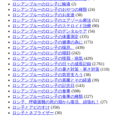
ロシアンブルーのロシ子に輸液
(2)
ロシアンブルーのロシ子のおやつの種類
(24)
ロシアンブルーのロシ子のお友達
(38)
ロシアンブルーのロシ子のエアゾール療法
(52)
ロシアンブルーのロシ子のステロイド治療
(90)
ロシアンブルーのロシ子のデンタルケア
(54)
ロシアンブルーのロシ子の体重測定
(335)
ロシアンブルーのロシ子の健康の為に
(173)
ロシアンブルーのロシ子の喘息。
(439)
ロシアンブルーのロシ子の寝顔
(242)
ロシアンブルーのロシ子の怪我・病気
(429)
ロシアンブルーのロシ子の日々の成長記録
(2,761)
ロシアンブルーのロシ子の暑さ対策・寒さ対策
(110)
ロシアンブルーのロシ子の気管支ろう
(38)
ロシアンブルーのロシ子の真菌とその経過
(39)
ロシアンブルーのロシ子の記念日
(143)
ロシアンブルーのロシ子の食事
(508)
ロシアンブルーのロシ子の食事の種類
(227)
ロシ子、呼吸困難の死の淵から復活、頑張れ！
(27)
ロシ子とアビのすけ
(350)
ロシ子とネブライザー
(30)