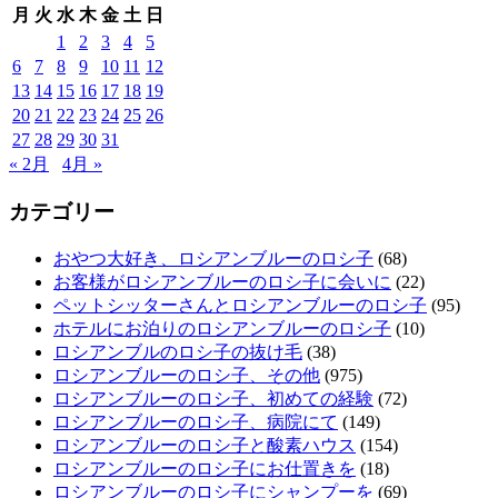
月
火
水
木
金
土
日
1
2
3
4
5
6
7
8
9
10
11
12
13
14
15
16
17
18
19
20
21
22
23
24
25
26
27
28
29
30
31
« 2月
4月 »
カテゴリー
おやつ大好き、ロシアンブルーのロシ子
(68)
お客様がロシアンブルーのロシ子に会いに
(22)
ペットシッターさんとロシアンブルーのロシ子
(95)
ホテルにお泊りのロシアンブルーのロシ子
(10)
ロシアンブルのロシ子の抜け毛
(38)
ロシアンブルーのロシ子、その他
(975)
ロシアンブルーのロシ子、初めての経験
(72)
ロシアンブルーのロシ子、病院にて
(149)
ロシアンブルーのロシ子と酸素ハウス
(154)
ロシアンブルーのロシ子にお仕置きを
(18)
ロシアンブルーのロシ子にシャンプーを
(69)