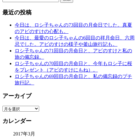
索:
最近の投稿
今日は、ロシ子ちゃんの73回目の月命日でした。真夏
のアビのすけの心配も。
今日は、最愛のロシ子ちゃんの6回目の祥月命日、六周
忌でした。アビのすけの様子や釜山旅行記も。
ロシ子ちゃんの71回目の月命日と、アビのすけと私の
旅の備忘録。
ロシ子ちゃんの70回目の月命日と、今年もロシ子に桜
をプレゼント（アビのすけにもね）。
ロシ子ちゃんの69回目の月命日と、私の備忘録のプチ
旅行記。
アーカイブ
ア
ー
カレンダー
カ
イ
2017年3月
ブ