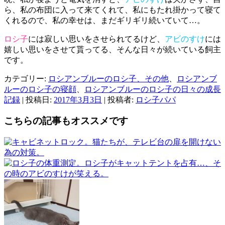
ら、私の布団に入って来てくれて、私にもたれ掛かって寝て
くれるので、私の幸せは、まだギリギリ続いていて…。
ロシ子
には寂しい思いをさせられてるけど、
アビのすけ
には
嬉しい思いをさせて貰ってる、そんな日々が続いている飼主
です。
カテゴリー:
ロシアンブルーのロシ子、その他
、
ロシアンブ
ルーのロシ子の寝顔
、
ロシアンブルーのロシ子の日々の成長
記録
| 投稿日:
2017年3月3日
|
投稿者:
ロシ子パパ
こちらの記事もオススメです
猫たちが、テレビ台の扉を開けない
為の対策。
ロシ子がキャットテントを占有…、そ
の時のアビのすけが笑える。