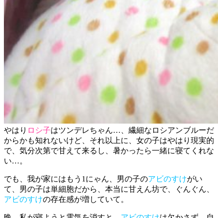
やはり
ロシ子
はツンデレちゃん…、繊細なロシアンブルーだ
からかも知れないけど、それ以上に、女の子はやはり現実的
で、気分次第で甘えて来るし、暑かったら一緒に寝てくれな
い…。
でも、我が家にはもう1にゃん、男の子の
アビのすけ
がい
て、男の子は単細胞だから、本当に甘えん坊で、ぐんぐん、
アビのすけ
の存在感が増していて。
晩、私が寝ようと電気を消すと、
アビのすけ
は欠かさず、自