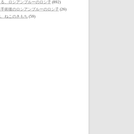
える、ロシアンブルーのロシ子
(892)
妊手術後のロシアンブルーのロシ子
(26)
誌、ねこのきもち
(59)