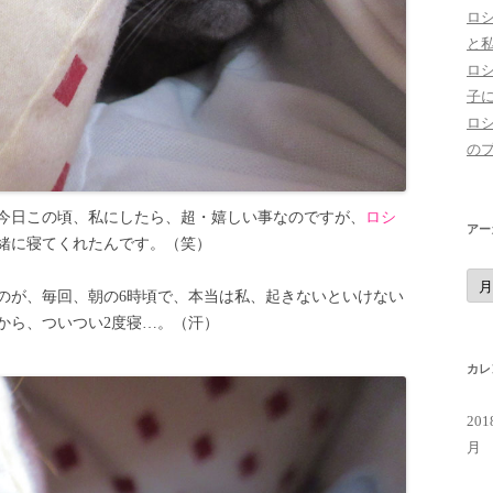
ロ
と
ロ
子
ロ
の
今日この頃、私にしたら、超・嬉しい事なのですが、
ロシ
アー
緒に寝てくれたんです。（笑）
ア
ー
のが、毎回、朝の6時頃で、本当は私、起きないといけない
カ
イ
から、ついつい2度寝…。（汗）
ブ
カレ
20
月