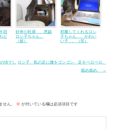
き回
好奇心旺盛…、悪戯
邪魔してくれるロシ
れピ
ロシ子ちゃん。
子ちゃん…、かわい
（嬉）
い子…。（笑）
の頃でし
ロシ子、私の足に腰をゴンゴン、足をペロペロ、
舐め舐め。
→
ません。
※
が付いている欄は必須項目です