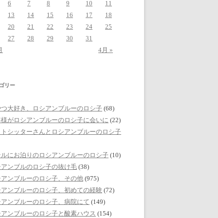
6
7
8
9
10
11
13
14
15
16
17
18
20
21
22
23
24
25
27
28
29
30
31
月
4月 »
ゴリー
やつ大好き、ロシアンブルーのロシ子
(68)
客様がロシアンブルーのロシ子に会いに
(22)
ットシッターさんとロシアンブルーのロシ子
テルにお泊りのロシアンブルーのロシ子
(10)
シアンブルのロシ子の抜け毛
(38)
シアンブルーのロシ子、その他
(975)
シアンブルーのロシ子、初めての経験
(72)
シアンブルーのロシ子、病院にて
(149)
シアンブルーのロシ子と酸素ハウス
(154)