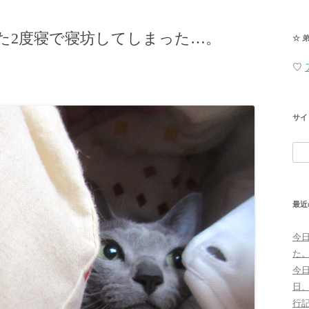
た2度寝で寝坊してしまった…。
☆ 
♡
サイ
検
索:
最近
今
た
今
日
行