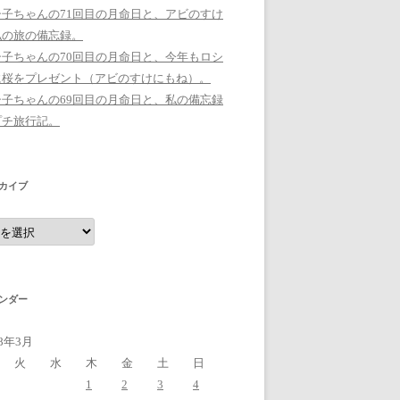
シ子ちゃんの71回目の月命日と、アビのすけ
私の旅の備忘録。
シ子ちゃんの70回目の月命日と、今年もロシ
に桜をプレゼント（アビのすけにもね）。
シ子ちゃんの69回目の月命日と、私の備忘録
プチ旅行記。
カイブ
ンダー
18年3月
火
水
木
金
土
日
1
2
3
4