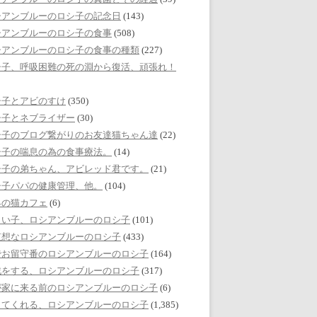
シアンブルーのロシ子の記念日
(143)
シアンブルーのロシ子の食事
(508)
シアンブルーのロシ子の食事の種類
(227)
シ子、呼吸困難の死の淵から復活、頑張れ！
シ子とアビのすけ
(350)
シ子とネブライザー
(30)
シ子のブログ繋がりのお友達猫ちゃん達
(22)
シ子の喘息の為の食事療法。
(14)
シ子の弟ちゃん、アビレッド君です。
(21)
シ子パパの健康管理、他。
(104)
界の猫カフェ
(6)
しい子、ロシアンブルーのロシ子
(101)
哀想なロシアンブルーのロシ子
(433)
でお留守番のロシアンブルーのロシ子
(164)
戯をする、ロシアンブルーのロシ子
(317)
が家に来る前のロシアンブルーのロシ子
(6)
してくれる、ロシアンブルーのロシ子
(1,385)