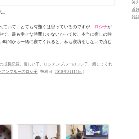
笑
避
ん。
雑
れていて、とても有難くは思っているのですが、
ロシ子
が
中で、最も幸せな時間じゃないかって位、本当に癒しの時
い時間から一緒に寝てくれると、私も寝坊をしないで済む
の成長記録
、
優しい子、ロシアンブルーのロシ子
、
癒してくれ
シアンブルーのロシ子
| 投稿日:
2018年3月11日
|