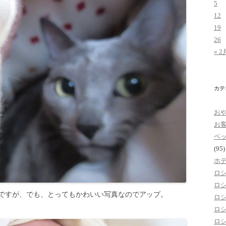
5
12
19
26
« 2
カテ
お
お
ペ
(95)
ホ
ロ
ロ
ですが、でも、とってもかわいい写真なのでアップ。
ロ
ロ
ロ