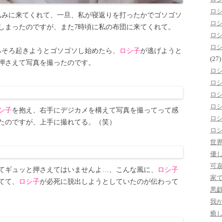
ロ
込みに来てくれて、一旦、私が寝返りを打ったかでゴソゴソ
ロ
しまったのですが、また7時頃に私の布団に来てくれて。
ロ
ロ
ろそろ起きようとゴソゴソし始めたら、
ロシ子
が逃げようと
(27)
押さえて写真を撮ったのです。
ロ
ロ
ロ
ロ
シ子
を抱え、右手にデジカメを構えて写真を撮ってって感
ロ
たのですが、上手に撮れてる。（笑）
ロ
世
優
可
てギュッと押さえてはいませんよ…、こんな風に、
ロシ子
家
てて、
ロシ子
が必死に脱出しようとしていたのが伝わって
悪
我
癒