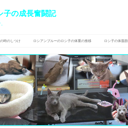
シ子の成長奮闘記
す。
コ
ン
の時のしつけ
ロシアンブルーのロシ子の体重の推移
ロシ子の体脂肪
テ
ン
ツ
へ
ス
キ
ッ
プ