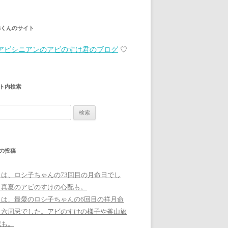
弟くんのサイト
アビシニアンのアビのすけ君のブログ
♡
ト内検索
の投稿
日は、ロシ子ちゃんの73回目の月命日でし
。真夏のアビのすけの心配も。
日は、最愛のロシ子ちゃんの6回目の祥月命
、六周忌でした。アビのすけの様子や釜山旅
記も。