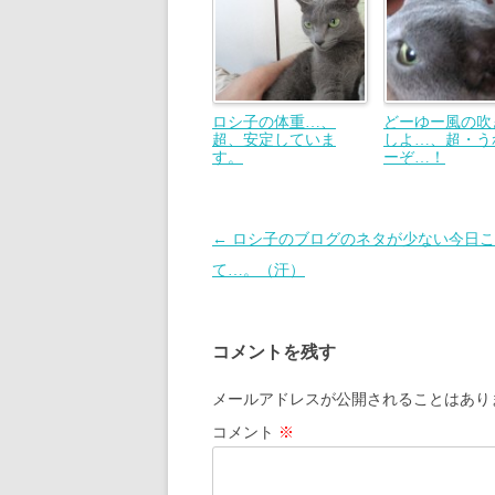
ロシ子の体重…、
どーゆー風の吹
超、安定していま
しよ…、超・う
す。
ーぞ…！
投
←
ロシ子のブログのネタが少ない今日こ
稿
て…。（汗）
ナ
ビ
コメントを残す
ゲ
ー
メールアドレスが公開されることはあり
シ
コメント
※
ョ
ン